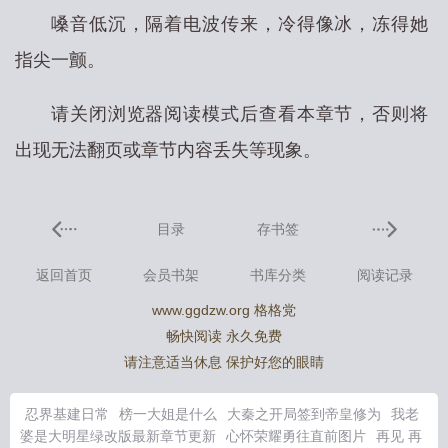
嗓音低沉，隔着电波传来，冷得像冰，冻得她
指尖一颤。
请关闭浏览器阅读模式后查看本章节，否则将
出现无法翻页或章节内容丢失等现象。
目录
存书签
返回首页
会员书架
书库分类
阅读记录
www.ggdzw.org 格格党
畅快阅读 永久免费
请注意适当休息 保护好您的眼睛
忍界基建日常
榜一大姐是什么
大秦之开局签到帝皇修为
我老
婆是大明星绿改版最新章节更新
心怀荣耀勇往直前图片
再见 再