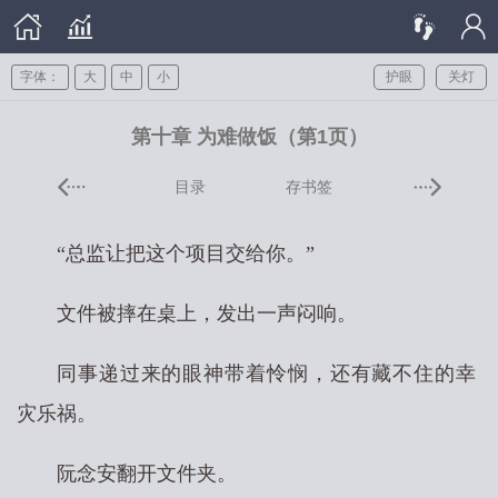
字体：
大
中
小
护眼
关灯
第十章 为难做饭（第1页）
目录
存书签
“总监让把这个项目交给你。”
文件被摔在桌上，发出一声闷响。
同事递过来的眼神带着怜悯，还有藏不住的幸
灾乐祸。
阮念安翻开文件夹。