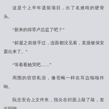
这是个上半年遗留项目，出了名难啃的硬骨
头。
“新来的得罪卢总监了吧？”
“郝凝之前接手过，连面都没见着，直接被保安
轰出来了。”
“等着看她哭吧……”
周围的窃窃私语，像苍蝇一样在耳边嗡嗡作
响。
阮念安合上文件夹，指尖在封面上敲了敲，发
出轻响。