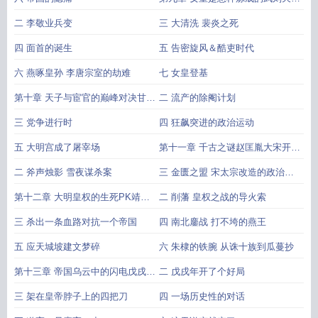
唐始末
二 李敬业兵变
三 大清洗 裴炎之死
四 面首的诞生
五 告密旋风＆酷吏时代
六 燕啄皇孙 李唐宗室的劫难
七 女皇登基
第十章 天子与宦官的巅峰对决甘露
二 流产的除阉计划
之变始末
三 党争进行时
四 狂飙突进的政治运动
五 大明宫成了屠宰场
第十一章 千古之谜赵匡胤大宋开国
的三桩悬案
二 斧声烛影 雪夜谋杀案
三 金匮之盟 宋太宗改造的政治赝
品
第十二章 大明皇权的生死PK靖难
二 削藩 皇权之战的导火索
之变始末
三 杀出一条血路对抗一个帝国
四 南北鏖战 打不垮的燕王
五 应天城坡建文梦碎
六 朱棣的铁腕 从诛十族到瓜蔓抄
第十三章 帝国乌云中的闪电戊戌政
二 戊戌年开了个好局
变始末
三 架在皇帝脖子上的四把刀
四 一场历史性的对话