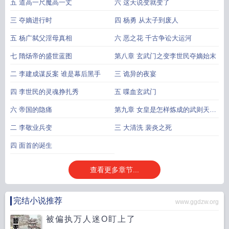
五 道高一尺魔高一丈
六 这天说变就变了
三 夺嫡进行时
四 杨勇 从太子到废人
五 杨广弑父淫母真相
六 恶之花 千古争讼大运河
七 隋炀帝的盛世蓝图
第八章 玄武门之变李世民夺嫡始末
二 李建成谋反案 谁是幕后黑手
三 诡异的夜宴
四 李世民的灵魂挣扎秀
五 喋血玄武门
六 帝国的隐痛
第九章 女皇是怎样炼成的武则天篡
唐始末
二 李敬业兵变
三 大清洗 裴炎之死
四 面首的诞生
查看更多章节...
完结小说推荐
www.ggdzw.org
被偏执万人迷O盯上了