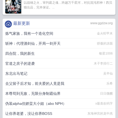
以战锤之火，审判庭之魂，跨越万千星河，对抗混沌邪神！西贝
猫出品，完本保证。...
最新更新
www.ggdzw.org
炼气家族，我有一个造化空间
金火旺甲木
斩神：代理酒剑仙，开局一剑开天
骄傲的凉面
四合院，我的新生
银星1006
官道之庶子的逆袭
木子李排行二
东北出马笔记
吴半仙
去父留子后才知，前夫爱的人竟是我
乐希
本尊苟到无敌，无限分身制霸仙界
日日微醺
伪装alpha但娇蛮大小姐（abo NPH）
x最喜欢码字
让你养老婆，没让你养BOSS
东海神宫的龙中杰