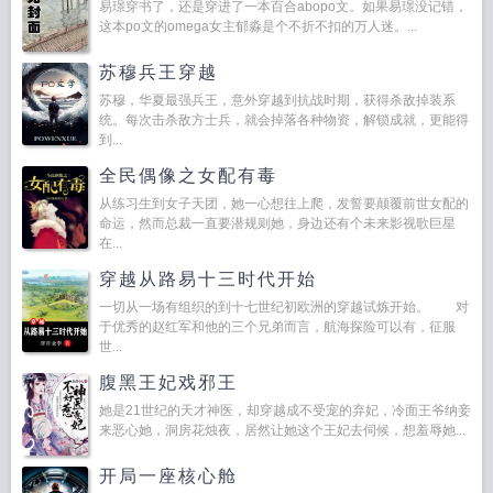
易璟穿书了，还是穿进了一本百合abopo文。如果易璟没记错，
这本po文的omega女主郁淼是个不折不扣的万人迷。...
苏穆兵王穿越
苏穆，华夏最强兵王，意外穿越到抗战时期，获得杀敌掉装系
统。每次击杀敌方士兵，就会掉落各种物资，解锁成就，更能得
到...
全民偶像之女配有毒
从练习生到女子天团，她一心想往上爬，发誓要颠覆前世女配的
命运，然而总裁一直要潜规则她，身边还有个未来影视歌巨星
在...
穿越从路易十三时代开始
一切从一场有组织的到十七世纪初欧洲的穿越试炼开始。 对
于优秀的赵红军和他的三个兄弟而言，航海探险可以有，征服
世...
腹黑王妃戏邪王
她是21世纪的天才神医，却穿越成不受宠的弃妃，冷面王爷纳妾
来恶心她，洞房花烛夜，居然让她这个王妃去伺候，想羞辱她...
开局一座核心舱