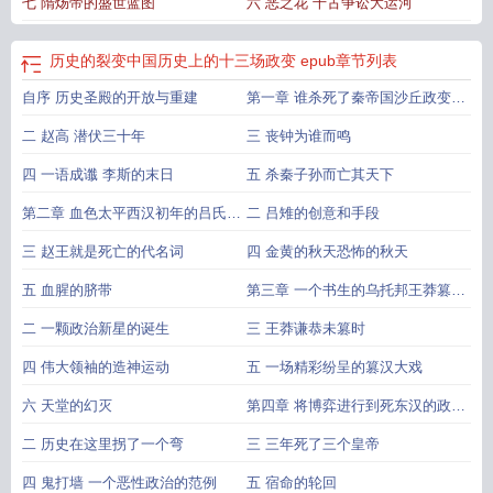
七 隋炀帝的盛世蓝图
六 恶之花 千古争讼大运河
历史的裂变中国历史上的十三场政变 epub
章节列表
自序 历史圣殿的开放与重建
第一章 谁杀死了秦帝国沙丘政变始
末
二 赵高 潜伏三十年
三 丧钟为谁而鸣
四 一语成谶 李斯的末日
五 杀秦子孙而亡其天下
第二章 血色太平西汉初年的吕氏乱
二 吕雉的创意和手段
政
三 赵王就是死亡的代名词
四 金黄的秋天恐怖的秋天
五 血腥的脐带
第三章 一个书生的乌托邦王莽篡汉
始末
二 一颗政治新星的诞生
三 王莽谦恭未篡时
四 伟大领袖的造神运动
五 一场精彩纷呈的篡汉大戏
六 天堂的幻灭
第四章 将博弈进行到死东汉的政治
循环局
二 历史在这里拐了一个弯
三 三年死了三个皇帝
四 鬼打墙 一个恶性政治的范例
五 宿命的轮回