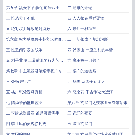
第五章 乱天下 西晋的崩溃八王之
二 劫难的开端
乱始末
三 惟恐天下不乱
四 人人都在重蹈覆辙
五 绝对权力导致绝对腐败
六 最后一根稻草
第六章 权力的魔兽南朝刘宋的血腥
二 一切都成了梦幻泡影
政变
三 性丑闻引发的战争
四 骷髅山 一座胜利的丰碑
五 刘子业 史上最前卫的行为艺术
六 魔王被一刀劈了
家
第七章 非主流暴君隋炀帝杨广夺嫡
二 杨广的道德秀
上位真相
三 夺嫡进行时
四 杨勇 从太子到废人
五 杨广弑父淫母真相
六 恶之花 千古争讼大运河
七 隋炀帝的盛世蓝图
第八章 玄武门之变李世民夺嫡始末
二 李建成谋反案 谁是幕后黑手
三 诡异的夜宴
四 李世民的灵魂挣扎秀
五 喋血玄武门
六 帝国的隐痛
第九章 女皇是怎样炼成的武则天篡