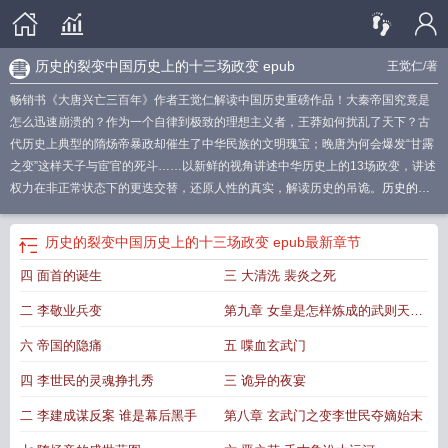
历史的裂变中国历史上的十三场政变 epub
王觉仁
/著
畅销书《大唐兴亡三百年》作者王觉仁解读中国历史重磅作品！大秦帝国究竟是
怎么迅速崩溃的？作为一个自律到极致的理想主义者，王莽如何扰乱了天下？古
代历史上典型的隋炀帝暴政却催生了中华民族的文明瑰宝；晚唐为何会爆发“甘露
之变”这样天子与宦官的死斗……以新鲜的视角讲述中华历史上的13场政变，讲述
权力在非正常状态下的更迭交替，还原人性的真实，解读历史的吊诡。
历史的裂
变在线阅读
历史的裂变这书怎么样
历史的裂变中国历史上的十三场政变
历史的
巨大变革
历史的蜕变
历史的变革是什么意思
历史的裂变读后感
历史的裂变 王
历史的裂变中国历史上的十三场政变 epub
最新章节
觉仁
历史的裂缝 读后感
历史的裂变豆瓣
历史的裂变中国历史上的十三场政变
四 面首的诞生
三 大清洗 裴炎之死
epub
历史的裂变epub
历史的裂变[精品
历史变迁是什么意思啊
历史的裂变是
正史吗
二 李敬业兵变
第九章 女皇是怎样炼成的武则天篡
唐始末
六 帝国的隐痛
五 喋血玄武门
四 李世民的灵魂挣扎秀
三 诡异的夜宴
二 李建成谋反案 谁是幕后黑手
第八章 玄武门之变李世民夺嫡始末