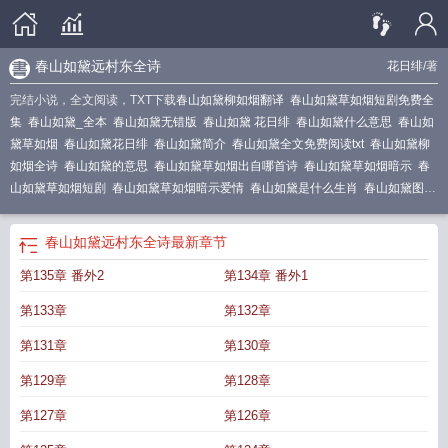
春山如黛远村东全诗
花日绯
/著
完结小说，全文阅读，TXT下载
春山如黛柳如烟翻译
春山如黛草如烟短剧免费全
集
春山如黛_全本
春山如黛无错版
春山如黛 花日绯
春山如黛什么意思
春山如
黛草如烟
春山如黛花日绯
春山如黛简介
春山如黛全文免费阅读txt
春山如黛柳
如烟全诗
春山如黛的意思
春山如黛草如烟出自哪首诗
春山如黛草如烟暗示
春
山如黛草如烟短剧
春山如黛草如烟暗示爱情
春山如黛是什么生肖
春山如黛图
片
春山如黛夏山如笑秋山如妆
从此音尘各悄然
春山如黛草如烟全诗
春山如黛
出自哪首诗
春山如黛远村东全诗
春山如黛草如烟全诗原文
春山如黛全文免费阅
春山如黛远村东全诗
最新章节
读
春山如黛草如烟短剧免费观看全集
春山如黛讲的什么
春山如黛茶叶价格多少
第135章 番外2
第134章 番外1
钱一盒
春山如黛免费阅读
春山如黛的意思是什么
从此音尘各悄然的意思
春山
如黛第106章
春山如黛是什么意思
春山如黛免费阅读完整版
春山如黛草如烟暗
第133章
第132章
示什么爱情
春山如黛的意思和造句
春山如黛是成语吗
春山如黛草如烟什么意
思
春山如黛草如烟意思
春山如黛柳如烟
春山如黛草如烟出自什么诗词
春山如
第131章
第130章
黛啥意思
春山如黛女主身世
从此音尘各悄然是什么意思
春山如黛草如烟全诗作
第129章
第128章
者是谁
春山如黛短剧免费观看
第127章
第126章