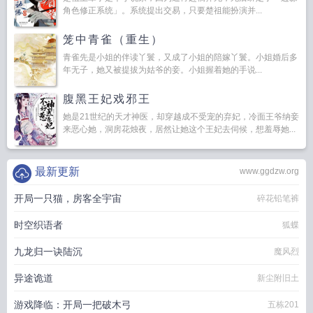
角色修正系统」。系统提出交易，只要楚祖能扮演并...
笼中青雀（重生）
青雀先是小姐的伴读丫鬟，又成了小姐的陪嫁丫鬟。小姐婚后多
年无子，她又被提拔为姑爷的妾。小姐握着她的手说...
腹黑王妃戏邪王
她是21世纪的天才神医，却穿越成不受宠的弃妃，冷面王爷纳妾
来恶心她，洞房花烛夜，居然让她这个王妃去伺候，想羞辱她...
最新更新
www.ggdzw.org
开局一只猫，房客全宇宙
碎花铅笔裤
时空织语者
狐蝶
九龙归一诀陆沉
魔风烈
异途诡道
新尘附旧土
游戏降临：开局一把破木弓
五栋201