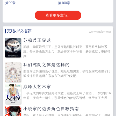
第99章
第100章
查看更多章节...
完结小说推荐
www.ggdzw.org
苏穆兵王穿越
苏穆，华夏最强兵王，意外穿越到抗战时期，获得杀敌掉装系
统。每次击杀敌方士兵，就会掉落各种物资，解锁成就，更能得
到...
我们纯阴之体是这样的
韶音穿进男频后宫小说里。她是退婚男主，被打脸踩成渣整个门
派被连根拔起所在宗族灰飞烟灭的女配。...
巅峰大艺术家
一事无成的单身大龄男马大宽，在饭局上喝了假酒，一醉梦回16
年前，变成大一新生，那些褪色的梦想和遗憾，终于有了大展...
小说家的边缘角色自救指南
楚祖上辈子是个小说家，因为通宵赶稿猝死，死后绑定了「边缘