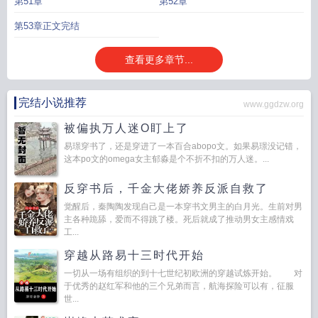
第51章
第52章
第53章正文完结
查看更多章节...
完结小说推荐
www.ggdzw.org
被偏执万人迷O盯上了
易璟穿书了，还是穿进了一本百合abopo文。如果易璟没记错，
这本po文的omega女主郁淼是个不折不扣的万人迷。...
反穿书后，千金大佬娇养反派自救了
觉醒后，秦陶陶发现自己是一本穿书文男主的白月光。生前对男
主各种跪舔，爱而不得跳了楼。死后就成了推动男女主感情戏
工...
穿越从路易十三时代开始
一切从一场有组织的到十七世纪初欧洲的穿越试炼开始。 对
于优秀的赵红军和他的三个兄弟而言，航海探险可以有，征服
世...