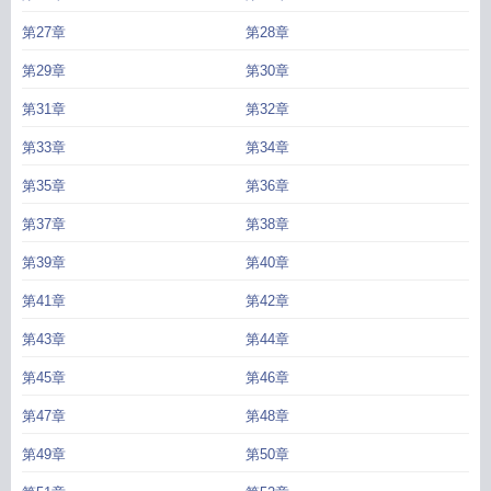
第27章
第28章
第29章
第30章
第31章
第32章
第33章
第34章
第35章
第36章
第37章
第38章
第39章
第40章
第41章
第42章
第43章
第44章
第45章
第46章
第47章
第48章
第49章
第50章