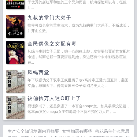
于优秀的赵红军和他的三个兄弟而言，航海探险可以有，征服
世...
九叔的掌门大弟子
携带可成长空间重生清末，成为九叔的掌门大弟子。不断成长，
并开山立派。...
全民偶像之女配有毒
从练习生到女子天团，她一心想往上爬，发誓要颠覆前世女配的
命运，然而总裁一直要潜规则她，身边还有个未来影视歌巨星
在...
凤鸣西堂
年下双强伪父子双帝王疯批质子攻x高冷帝王受九国五州，燕国
立鼎，雄霸天下。传闻秦国三公子秦诏乃美人之...
被偏执万人迷O盯上了
易璟穿书了，还是穿进了一本百合abopo文。如果易璟没记错，
这本po文的omega女主郁淼是个不折不扣的万人迷。...
生产安全知识培训内容摘要
女性物语有哪些
移花易主什么意思