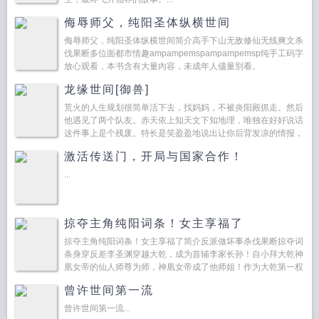
侮辱师父，纯阳圣体纵横世间
侮辱师父，纯阳圣体纵横世间简介高手下山无敌修仙无线爽文杀
伐果断多位面都市情趣ampampemspampampemsp纯手工码字
放心观看，本书含有大量內容，未成年人儘量別看。
ampampem...
龙缘世间[御兽]
荒火的人生规划很简单活下去，找妈妈，不被炎阳殿抓走。然后
他遇见了两个队友。赤天依上知天文下知地理，唯独在好好说话
这件事上是个残废。特长是笑盈盈地说出让你后背发凉的情报，
然后补一句哦对了，来不及了。...
激活传送门，开局与国家合作！
...
掠夺主角纯阳词条！女主享福了
掠夺主角纯阳词条！女主享福了简介反派做坏事杀伐果断掠夺词
条身穿反差李圣渊穿越大乾，成为首辅李家长孙！自小拜大乾神
凰女帝的仙人师尊为师，神凰女帝成了他师姐！作为大乾第一权
臣，李圣渊觉醒了反派做坏事掠夺词条...
曾许世间第一流
曾许世间第一流...