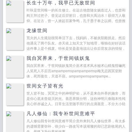
长生十万年，我早已无敌世间
世成...
叶秋是世间唯一的长生修士。在远古他曾随女娲造过人，也曾和
阎王拜过把子。曾见证后羿射日，也曾和大禹治水！获得万人敬
仰。在近古，曾一人掀起百家争鸣，孔子墨子奉之以师。也曾推
动秦汉一统天下，嬴政刘邦拜之为神。...
龙缘世间
荒火的人生规划很简单活下去，找妈妈，不被炎阳殿抓走。然后
他遇见了两个队友。赤天依上知天文下知地理，唯独在好好说话
这件事上是个残废。特长是笑盈盈地说出让你后背发凉的情报，
然后补一句哦对了，来不及了。...
我自冥界来，于世间镇妖鬼
我自冥界来，于世间镇妖鬼简介巫术道术风水秘术山精鬼怪嚇死
人笑死人不后宫ampampemspampampemsp梅无忌因冥皇附
体，死而復生，天道不容。ampampemspampampe...
世间女子皆有光
世人皆不知，冥冥之中的神明护佑，从不是来自外界的施舍，而
是你心底未曾熄灭的光。善恶界限分明，这份神明只眷顾本性纯
良心怀赤诚之人。日常生活里随手而行的点滴善意，不分大小轻
重，发自本心，毫无功利目的，不为刻意攀附机缘...
凡人修仙：我专补世间意难平
凡人修仙我专补世间意难平简介意外来到凡人修仙世界，有太多
的遗憾需要弥补，徐少白一路改写本该璀璨的却已悲剧收尾的人
生，最终飞升仙界的故事。...