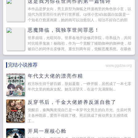
这是我为你在世间作的第一篇情诗
本作品是梦女向，男主原型为御狐之绊漫画里的角色张小玄，以
现代为背景而衍生的平行世界观。cp张小玄x白如茵白如茵是一
个知名疗愈派画家，她的画可以治愈别人，却治不好自己的胆
怯。张小玄是天师府传人，...
恶魔降临，我独享世间罪恶！
世界崩塌，光暗同存。世界各地开设修武学院，培养战力，共同
对抗暗界鬼族！杨顾初，作为一个觉醒了辅助御神的御神使，却
被自己的同伴出卖惨死。重生到两年前，觉醒恶魔系统。在吸收
罪恶的同时，复制御神和异能，变成最强！...
完结小说推荐
www.ggdzw.org
年代文大佬的漂亮作精
程方秋生得千娇百媚，肤如凝脂，一睁开眼，居然成了一本七零
年代文里的炮灰女配。她无语望天，在这个充满限制...
反穿书后，千金大佬娇养反派自救了
觉醒后，秦陶陶发现自己是一本穿书文男主的白月光。生前对男
主各种跪舔，爱而不得跳了楼。死后就成了推动男女主感情戏
工...
开局一座核心舱