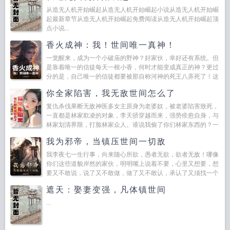
从造无人机开始崛起从造无人机开始崛起小说从造无人机开始崛
起最新章节从造无人机开始崛起免费阅读从造无人机开始崛起顶
点小说...
香火成神：我！世间唯一真神！
一觉醒来，成为一个小破庙的野神？好家伙，幸好还有系统。但
是靠着唯一的信徒每天一根小香，何时才能变成真正的神？更过
分的是，自己唯一的信徒都要被那自称河神的死王八弄死了！这
谁能忍？为了壮大自己的信徒队伍，林昭左手捏决，右手持术。
你全家陷害，我无敌世间怎么了
且看这乡...
复仇杀伐果断无敌神医多女主原身为老婆奴，被老婆陷害致死，
一直都是林家欺凌的对象，李天骄穿越而来，强势痊愈自身，与
林家划清界限，打脸林家众人。谁说我偷了你们林家东西的？一
箱子证书出来，李天骄的身份惊骇众人，北境神帅？宝...
我为邪帝，当镇压世间一切敌
我李夜七一生行事，向来随心所欲，愚者无欲，欲者无敌！哪像
你们这些道貌岸然的家伙，明明嘴上说着不要，心里又想要，想
要又不敢说，说了又不敢做，做了又不敢认，承认了又须找一个
冠冕堂皇的理由？作为魔君蚩尤看中的天命反派，李夜七拥有霸
遮天：娶妻变强，凡体镇世间
绝于世的...
...