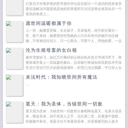
板斧
们暂且不对索罗斯的哲学观作评论旨在探讨一个成功的投资者首
要应该解决问题那就是他的世界观和方法论这将会使其站在一个
更高的角度上...
愿世间温暖都属于你
上一世，她遭受背叛，失去孩子，无辜惨死，死不瞑目重生一
世，换个身份，她要那些伤害她的人付出应有代价她不信任婚
姻，不再相信任何人，只一心复仇，可那个人，用他的爱，一点
点温暖了她冰封的心，抚平了她所有的伤痛，给了她一个充满幸
沦为生殖母畜的女白领
福的家。与...
窗外雪絮纷飞，如亿万片撕碎的云棉自铅灰色天穹倾泻而下，将
整座城市复上一层寂寥的素白。汉东银行林城东郊高新技术开发
区支行营业厅巨大的落地玻璃外，积雪已没过脚踝，平日里人头
攒动的智能柜台区今日空无一人，连叫号机都沉默地黑着屏。...
末法时代：我知晓世间所有魔法
...
遮天：我为圣体，当镇世间一切敌
遮天我为圣体，当镇世间一切敌简介秦昭降临遮天，化身大成圣
体，喋血圣崖，借不死道人之手，活出第二世，於废墟中復甦，
於破败中新生。他是古往今来最强圣体，亦是最惨烈的人族大
帝，横击禁区至尊，平定黑暗动乱，圣血染青天。红尘九蜕，一