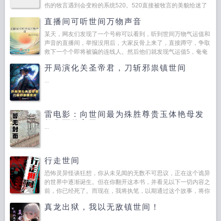
伤的牧言遇到会变粉的系统520。520直接被牧言的美貌给迷了
心神。直接红了脸，虽然它并没...
直播间可听世间万物声音
某天，网友们发现了一个号称可以看到，听到世间万物气运值和
声音的直播间，举报没用后，大家反骨上来了，直接蹲守，争取
救下一个个即将被骗的连线人。然后他们就发现气运值5，奄奄
一息的小狗...
开局演化关圣帝君，刀斩邪祟镇世间
...
雷电影：向世间最为殊胜尊贵玉体艳母发
起华丽的肏干
...
行走世间
恐怖灵异怪谈狂想，你从未见闻的无数不可思议，正在这个诡异
的世界中逐渐诞生。但在你翻开这本书，并看见以下一切内容之
前，你已经死了。而现在，我将执笔，以期通过这个故事，将你
从妄想中复活...
真龙出狱，我以无敌镇世间！
...