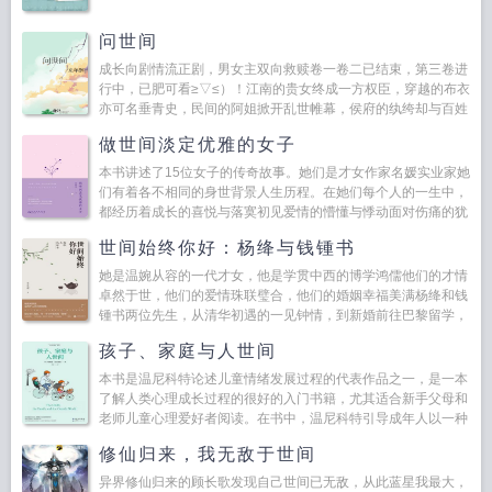
问世间
成长向剧情流正剧，男女主双向救赎卷一卷二已结束，第三卷进
行中，已肥可看≥▽≤）！江南的贵女终成一方权臣，穿越的布衣
亦可名垂青史，民间的阿姐掀开乱世帷幕，侯府的纨绔却与百姓
同死，狡狐亡于野心，白鹤困于高傲，向往自由的飞鸟终...
做世间淡定优雅的女子
本书讲述了15位女子的传奇故事。她们是才女作家名媛实业家她
们有着各不相同的身世背景人生历程。在她们每个人的一生中，
都经历着成长的喜悦与落寞初见爱情的懵懂与悸动面对伤痛的犹
豫与决绝，事业的成功与失败但无论她们身处何...
世间始终你好：杨绛与钱锺书
她是温婉从容的一代才女，他是学贯中西的博学鸿儒他们的才情
卓然于世，他们的爱情珠联璧合，他们的婚姻幸福美满杨绛和钱
锺书两位先生，从清华初遇的一见钟情，到新婚前往巴黎留学，
之后回国工作两人始终相伴，面对岁月颠簸，他们的爱情从未...
孩子、家庭与人世间
本书是温尼科特论述儿童情绪发展过程的代表作品之一，是一本
了解人类心理成长过程的很好的入门书籍，尤其适合新手父母和
老师儿童心理爱好者阅读。在书中，温尼科特引导成年人以一种
共情关怀乐观的态度看待儿童的成长，对母乳哺乳断奶...
修仙归来，我无敌于世间
异界修仙归来的顾长歌发现自己世间已无敌，从此蓝星我最大，