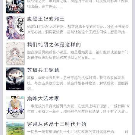
以战锤之火，审判庭之魂，跨越万千星河，对抗混沌邪神！西贝
猫出品，完本保证。...
腹黑王妃戏邪王
她是21世纪的天才神医，却穿越成不受宠的弃妃，冷面王爷纳妾
来恶心她，洞房花烛夜，居然让她这个王妃去伺候，想羞辱她...
我们纯阴之体是这样的
韶音穿进男频后宫小说里。她是退婚男主，被打脸踩成渣整个门
派被连根拔起所在宗族灰飞烟灭的女配。...
苏穆兵王穿越
苏穆，华夏最强兵王，意外穿越到抗战时期，获得杀敌掉装系
统。每次击杀敌方士兵，就会掉落各种物资，解锁成就，更能得
到...
巅峰大艺术家
一事无成的单身大龄男马大宽，在饭局上喝了假酒，一醉梦回16
年前，变成大一新生，那些褪色的梦想和遗憾，终于有了大展...
穿越从路易十三时代开始
一切从一场有组织的到十七世纪初欧洲的穿越试炼开始。 对