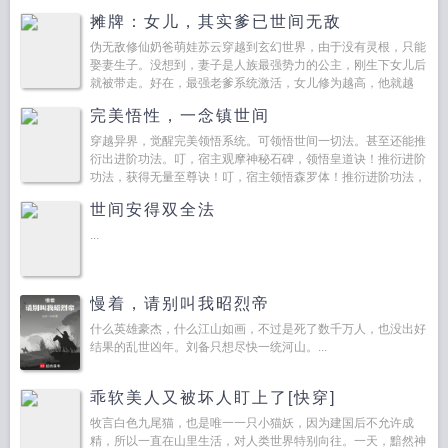
富贵荣华，都是过眼云烟。只有杯中浊酒，敬这世间繁华。...
摊牌：女儿，其实爹已世间无敌
伪无敌修仙奶爸萌娃苏云穿越到玄幻世界，由于没有灵根，只能
娶妻生子。没想到，妻子是人族最强势力的公主，刚生下女儿后
就被带走。好在，最强老爹系统激活，女儿修为越高，他就越
高。为了给女儿修...
完美悟性，一念镇世间
穿越异界，觉醒完美领悟系统。可领悟世间一切法。甚至还能推
衍出进阶功法。叮，宿主观摩神秘石碑，领悟皇道诀！推衍进阶
功法，获得无量至尊诀！叮，宿主领悟森罗体！推衍进阶功法，
获得万象森罗体！...
世间安得双全法
...
慢着，请别叫我昭烈帝
什么英雄豪杰，什么江山如画，不过是死了数千万人，也没出好
结果的乱世凶年。刘备只想尽快一统河山。...
乖软美人又被坏人盯上了[快穿]
牧言白色九尾猫，也是唯一一只小猫妖，因为建国后不允许成
精，所以一直在山里生活，对人类世界特别向往。一天，黯然神