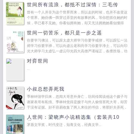
世间所有流浪，都抵不过深情：三毛传
曾有一个人并非为这个世界而来，所以走的时候，也并不改变这
个世界。她仿佛一阵穿过弄堂的有故事的风，等你想抓住她的时
候，早已看不见她。你看似拥有她，却又无法拥抱她看似懂得
她，却又无法捉摸她。她是三毛，是陈平，是一块透过生命折射
世间一切苦乐，都只是一步之遥
红尘的...
你要学习佛法，可以跟太虚大师学习你要学戒律，可以跟弘一法
师学习你要学禅，可以向虚云老和尚学习你要学净土，可以向印
光大师学习太虚弘一虚云印光四大高僧严谨端正，各擅胜场，功
德巍巍。他们在佛教界地位崇高，合称民国四大高僧，四...
对弈世间
...
小叔总想弄死我
季林钟游学归来，忽闻大哥意外身亡，坊间传闻说他这个嫂子与
谢家表哥有私情。季林钟觉得是嫂子与外人偷情害死大哥，却苦
于没有证据。好不容易收集了两人来往的书信，将那奸夫弄死，
嫂子浸了猪笼，却没想到重生了。只...
人世间：梁晓声小说精选集（套装共10
册）
茅盾文学奖，时代变迁，知青文化，经典文学...