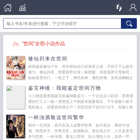
“世间”全部小说作品
修仙归来在世间
林风被逼修仙十年，意外得知自己的身世之谜，不得不下山提升
修为。修仙归来，想要跟养父母一家团聚，却发现养父母惨死，
妹妹孤苦伶仃。一怒之下，神挡杀神，佛挡杀佛。龙有逆鳞触之
即死，血债需要血偿。...
鉴宝神瞳：我能鉴定世间万物
小人物逆袭透视鉴宝捡漏神豪孟川，一个古玩店小职员，普普通
通的打工人一枚！谁曾想上午刚跟未婚妻领证，下午就被小舅子
冤枉偷人，还要他净身出户！悲愤交加下他大打出手，却被小舅
子打成重伤，阴差阳错下...
一杯浊酒敬这世间繁华
我本一生清贫，就不应该入这繁华世界。如今低头，看杯中浊
酒，映照岁月，世事无常，如酒般浓。身在风云中，人生多是无
奈与悲愁。一杯浊酒，看这人世间，知人情悟人生，淡笑一声，