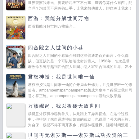
世界警察我来当。誓要斩尽天下不公事。鹰酱你算什么东西，配
当吗？泡菜国不用爸爸出手，让我来教他做人。脚盆鸡让我来！
那一日顾长歌剑斩航母，徒手接核弹，剑光寒九州，世界为之震
西游：我能分解世间万物
撼...
西游我能分解世间万物简介...
四合院之人世间的小巷
四合院之人世间的小巷简介对咱这些普通老百姓而言，什么都
缺，但更缺的是一个可以给咱改命的贵人。1958年，包龙星带
著改命系统穿越到四合院人世间小巷人家组合而成的世界。发小
何雨柱。义弟周秉昆。表姐黄玲。从包龙星踏入此方世界，...
君权神授：我是世间唯一仙
君权神授我是世间唯一仙简介开局金丹修为，且是世界唯一的修
仙者。ampampemspampampemsp想成为皇帝？得经过我的同
意才算正统。ampampemspampampemsp渡劫失败穿越...
万族崛起，我以板砖无敌世间
杨挺意外获得神秘御兽尺，从此踏上了异界征途。在这个过程
中，他得到了来自系统神仙姐姐的帮助，也得罪了强大的王族。
为自保，杨挺不得不离开家乡，闯荡神秘世界。随着时间流逝，
杨挺结识了许多志同道合的朋友，亦找到了真爱。他们在这个世
世间再无索罗斯——索罗斯成功投资的三
界里探险...