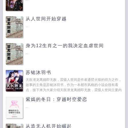
从人世间开始穿越
...
身为12生肖之一的我决定血虐世间
...
苏铭沐羽书
天医潜龙离婚即无敌，震慑人世间是作者通臂火猿的得力之作，
故事的主角是苏铭沐羽书，作为一本都市风格的小说会很有看
点，接下来为大家介绍天医潜龙离婚即无敌，震慑人世间主要内
容...
紫嫣的冬日：穿越时空爱恋
...
从造无人机开始崛起