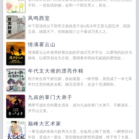
不到，一贫如洗的她，会和一个陌生男人，莫名...
凤鸣西堂
年下双强伪父子双帝王疯批质子攻x高冷帝王受九国五州，燕国
立鼎，雄霸天下。传闻秦国三公子秦诏乃美人之...
情满雾云山
情满雾云山作者用舒展自如的开放式艺术手法，以爱情的起伏为
脉络，以艰苦创业为主线，围绕着华高灿毛妮妮的爱情故...
年代文大佬的漂亮作精
程方秋生得千娇百媚，肤如凝脂，一睁开眼，居然成了一本七零
年代文里的炮灰女配。她无语望天，在这个充满限制...
九叔的掌门大弟子
携带可成长空间重生清末，成为九叔的掌门大弟子。不断成长，
并开山立派。...
巅峰大艺术家
一事无成的单身大龄男马大宽，在饭局上喝了假酒，一醉梦回16
年前，变成大一新生，那些褪色的梦想和遗憾，终于有了大展...