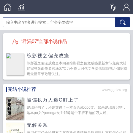
“君涵07”全部小说作品
综影视之偏宠成瘾
综影视之偏宠成瘾全本阅读综影视之偏宠成瘾最新章节免费大结
局完整版由作者君涵07实力创作大时代文学提供综影视之偏宠成
瘾最新章节敬请关注。...
完结小说推荐
www.ggdzw.org
被偏执万人迷O盯上了
易璟穿书了，还是穿进了一本百合abopo文。如果易璟没记错，
这本po文的omega女主郁淼是个不折不扣的万人迷。...
无解关系
曾用名百亿合约男友文案有改但剧情还是原剧情］言初怎么也想