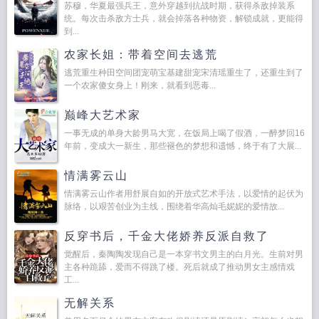
苏穆，华夏最强兵王，意外穿越到抗战时期，获得杀敌掉装系
统。每次击杀敌方士兵，就会掉落各种物资，解锁成就，更能得
到...
农家长姐：带着空间去逃荒
逃荒重生种田空间团宠萌宝基建甜宠宋清瑶重生了，还重生到了
一个农家傻女身上！刚来，就看到恶毒...
巅峰大艺术家
一事无成的单身大龄男马大宽，在饭局上喝了假酒，一醉梦回16
年前，变成大一新生，那些褪色的梦想和遗憾，终于有了大展...
情满雾云山
情满雾云山作者用舒展自如的开放式艺术手法，以爱情的起伏为
脉络，以艰苦创业为主线，围绕着华高灿毛妮妮的爱情故...
反穿书后，千金大佬娇养反派自救了
觉醒后，秦陶陶发现自己是一本穿书文男主的白月光。生前对男
主各种跪舔，爱而不得跳了楼。死后就成了推动男女主感情戏
工...
无解关系