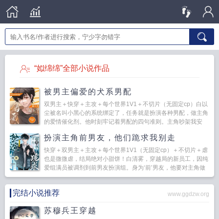
“姒绵绵”全部小说作品
被男主偏爱的犬系男配
双男主＋快穿＋主攻＋每个世界1V1＋不切片（无固定cp）白以
尘被名叫小黑心的系统绑定了，任务就是扮演各种男配，做主角
的爱情催化剂。他时刻牢记着男配的四句准则。主角吵架我安
慰，...
扮演主角前男友，他们跪求我别走
快穿＋双男主＋主攻＋每个世界1V1（无固定cp）＋不切片＋虐
也是微微虐，结局绝对小甜饼！白清雾，穿越局的新员工，因纯
爱组满员被调剂到前男友扮演组。身为‘前’男友，他要对主角做
的事不下于恶语相向...
完结小说推荐
www.ggdzw.org
苏穆兵王穿越