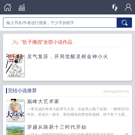
“肚子痛捏”全部小说作品
灵气复苏，开局觉醒灵根金神小火
...
完结小说推荐
www.ggdzw.org
巅峰大艺术家
一事无成的单身大龄男马大宽，在饭局上喝了假酒，一醉梦回16
年前，变成大一新生，那些褪色的梦想和遗憾，终于有了大展...
穿越从路易十三时代开始
一切从一场有组织的到十七世纪初欧洲的穿越试炼开始。 对