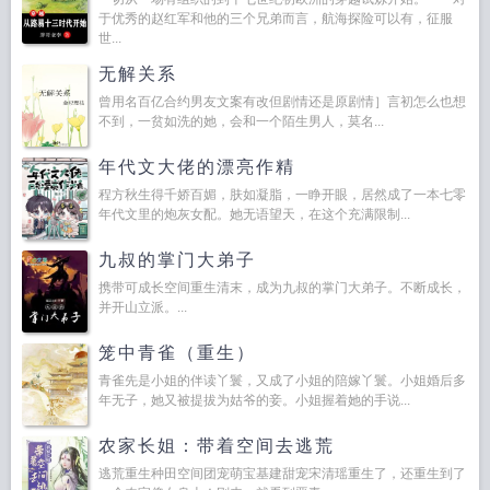
于优秀的赵红军和他的三个兄弟而言，航海探险可以有，征服
世...
无解关系
曾用名百亿合约男友文案有改但剧情还是原剧情］言初怎么也想
不到，一贫如洗的她，会和一个陌生男人，莫名...
年代文大佬的漂亮作精
程方秋生得千娇百媚，肤如凝脂，一睁开眼，居然成了一本七零
年代文里的炮灰女配。她无语望天，在这个充满限制...
九叔的掌门大弟子
携带可成长空间重生清末，成为九叔的掌门大弟子。不断成长，
并开山立派。...
笼中青雀（重生）
青雀先是小姐的伴读丫鬟，又成了小姐的陪嫁丫鬟。小姐婚后多
年无子，她又被提拔为姑爷的妾。小姐握着她的手说...
农家长姐：带着空间去逃荒
逃荒重生种田空间团宠萌宝基建甜宠宋清瑶重生了，还重生到了