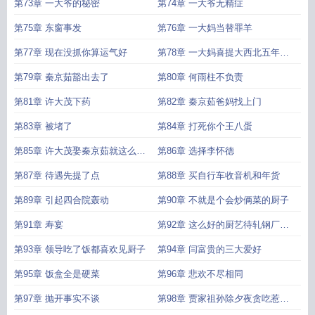
第73章 一大爷的秘密
第74章 一大爷无精症
第75章 东窗事发
第76章 一大妈当替罪羊
第77章 现在没抓你算运气好
第78章 一大妈喜提大西北五年劳
改
第79章 秦京茹豁出去了
第80章 何雨柱不负责
第81章 许大茂下药
第82章 秦京茹爸妈找上门
第83章 被堵了
第84章 打死你个王八蛋
第85章 许大茂娶秦京茹就这么定
第86章 选择李怀德
了
第87章 待遇先提了点
第88章 买自行车收音机和年货
第89章 引起四合院轰动
第90章 不就是个会炒俩菜的厨子
第91章 寿宴
第92章 这么好的厨艺待轧钢厂有
些屈才了
第93章 领导吃了饭都喜欢见厨子
第94章 闫富贵的三大爱好
第95章 饭盒全是硬菜
第96章 悲欢不尽相同
第97章 抛开事实不谈
第98章 贾家祖孙除夕夜贪吃惹怒