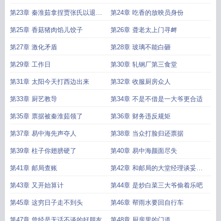
第23章 秦淮茹拿捏贾张氏以退为
第24章 吃香的放映员身份
进
第25章 香菇猪肉馅儿饺子
第26章 聋老太上门寻衅
第27章 激化矛盾
第28章 玻璃不能白砸
第29章 工作日
第30章 轧钢厂第三食堂
第31章 太阳今天打西边出来
第32章 收服厨房众人
第33章 厨艺教导
第34章 不是不借是一大爷更合适
第35章 票据被秦淮茹领了
第36章 财务违反规矩
第37章 易中海先声夺人
第38章 当众打脸归还票据
第39章 柱子你翅膀硬了
第40章 易中海颜面尽失
第41章 邮局查账
第42章 和邮局的大堂经理谈妥赔
偿
第43章 又开始算计
第44章 是炒白菜三大爷偷着乐吧
第45章 这穷日子走不到头
第46章 帮雨水要回自行车
第47章 曾经是无话不谈的好朋友
第48章 厨房里的门道