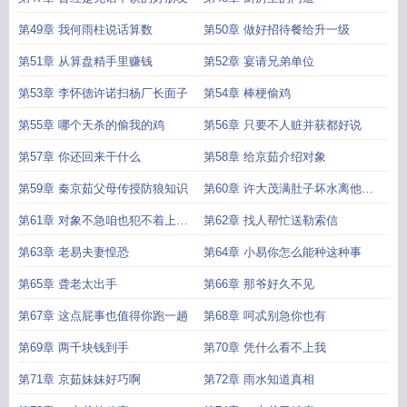
第49章 我何雨柱说话算数
第50章 做好招待餐给升一级
第51章 从算盘精手里赚钱
第52章 宴请兄弟单位
第53章 李怀德许诺扫杨厂长面子
第54章 棒梗偷鸡
第55章 哪个天杀的偷我的鸡
第56章 只要不人赃并获都好说
第57章 你还回来干什么
第58章 给京茹介绍对象
第59章 秦京茹父母传授防狼知识
第60章 许大茂满肚子坏水离他远
点
第61章 对象不急咱也犯不着上赶
第62章 找人帮忙送勒索信
着
第63章 老易夫妻惶恐
第64章 小易你怎么能种这种事
第65章 聋老太出手
第66章 那爷好久不见
第67章 这点屁事也值得你跑一趟
第68章 呵忒别急你也有
第69章 两千块钱到手
第70章 凭什么看不上我
第71章 京茹妹妹好巧啊
第72章 雨水知道真相