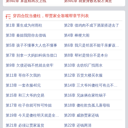
第592章 算盘精再次上线
第591章 就要身败名裂才满意
穿四合院当傻柱，帮贾家全靠嘴帮
章节列表
第1章 重生成为何雨柱
第2章 借鸡肉不成下酒菜搭进去了
第3章 秦姐我陪你去借钱
第4章 棒梗大闹
第5章 孩子不懂事大人也不懂事
第6章 我只是邻居不能干亲爹该干
的事
第7章 别拿一大妈妇科病当借口
第8章 帮衬是情分不是本分
第9章 欠债还钱不然就去坐牢
第10章 去纺织厂找雨水
第11章 哥你不欠我的
第12章 百货大楼买衣服
第13章 一套衣服40元
第14章 三大爷叫傻柱可有点不尊
重人
第15章 和三大爷的交易
第16章 兄妹俩在家吃锅子
第17章 柱子你就可怜可怜姐
第18章 傻柱欺负孤儿寡母啦
第19章 今天是傻柱明天就是全院
第20章 威胁贾家还钱
人
第21章 必须让贾家返贫
第22章 还钱两清