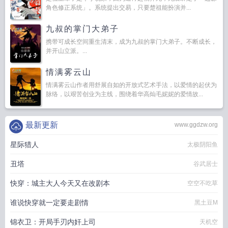
角色修正系统」。系统提出交易，只要楚祖能扮演并...
九叔的掌门大弟子
携带可成长空间重生清末，成为九叔的掌门大弟子。不断成长，
并开山立派。...
情满雾云山
情满雾云山作者用舒展自如的开放式艺术手法，以爱情的起伏为
脉络，以艰苦创业为主线，围绕着华高灿毛妮妮的爱情故...
最新更新
www.ggdzw.org
星际猎人
太极阴阳鱼
丑塔
谷武居士
快穿：城主大人今天又在改剧本
空空不吃草
谁说快穿就一定要走剧情
黑土豆M
锦衣卫：开局手刃内奸上司
天机空