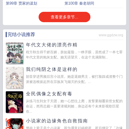
易中海
第99章 贾家的谋划
第100章 秦老胡同
查看更多章节...
完结小说推荐
www.ggdzw.org
年代文大佬的漂亮作精
程方秋生得千娇百媚，肤如凝脂，一睁开眼，居然成了一本七零
年代文里的炮灰女配。她无语望天，在这个充满限制...
我们纯阴之体是这样的
韶音穿进男频后宫小说里。她是退婚男主，被打脸踩成渣整个门
派被连根拔起所在宗族灰飞烟灭的女配。...
全民偶像之女配有毒
从练习生到女子天团，她一心想往上爬，发誓要颠覆前世女配的
命运，然而总裁一直要潜规则她，身边还有个未来影视歌巨星
在...
小说家的边缘角色自救指南
楚祖上辈子是个小说家，因为通宵赶稿猝死，死后绑定了「边缘