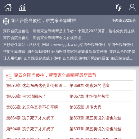
穿四合院当傻柱，帮贾家全靠嘴帮
小西瓜2023
/著
穿四合院当傻柱，帮贾家全靠嘴帮是由作者：小西瓜2023所著，格格党免费提供
穿四合院当傻柱，帮贾家全靠嘴帮全文在线阅读。
三秒记住本站：格格党 网址：www.ggdzw.org
穿四合院当傻柱
穿四合院当傻柱
帮忙全靠嘴帮
四合院我!傻柱!开局怒怼贾家恶婆婆最新章节列表
穿越四合院老贾
让人用枪的
四合院我穿越成了傻柱
四合院我!傻柱!开局怒怼贾家
四合院穿成棒
梗
四合院穿越贾棒梗有空间
穿越四合院贾家长子归来后
四合院穿越贾家堂
弟
穿越四合院贾家双胞胎合集
穿越四合院护傻柱
秦寡妇对我美人计!
穿越四合
穿四合院当傻柱，帮贾家全靠嘴帮
最新章节
院当傻柱帮贾家全靠嘴
穿越四合院成贾家失散的儿子
穿四合院当傻柱帮贾家全
第870章 这老东西这会儿倒知道要
第869章 馋寡妇的毛病
靠嘴帮
穿越四合院老贾净身出户
穿越四合院贾棒梗
四合院穿越成贾家抱养
的
帮贾家全靠嘴帮 作者小西瓜2023
四合院穿越中年傻柱
穿越四合院我是贾
四
脸了早干嘛去了
第868章 何大清回来了
第867章 李怀德的烦恼
合院穿成傻柱反手坑爆贾家
第866章 老天爷真是不公平啊
第865章 进宅大喜
第864章 孩子死了才来奶了
第863章 黑五类说的话也能信
第594章 孩子死了才来奶了
第593章 黑五类说的话也能信