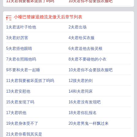
11夫君我要被坏蛋抓了呜呜
10夫君你不会要脱衣服吧
怎么还要亲？——文案备份2025.12.25—1.????上很流氓的忠犬龙傲天攻x????
上很乖的哑巴美人炮灰受，双洁，受是龙傲天团的团宠。2.少年夫夫，攻受各有
事业线，受炮灰逆袭，攻龙傲天升级。感情六分剧情四分。3.【排雷：妹系受x小
小哑巴替嫁退婚流龙傲天后
章节列表
狗攻，均指性格，非性别。前期女装没掉马，很多角色会叫受妹妹，受会女装一
1夫君送叶子给他
2夫君出场
段时间，但掉马以后就不会了。我文案已进行排雷，无法接受这类的请不要点进
去——留于2026.5.29】4.封面是美工模板，可能会和别人撞。我只是挑了个气质
3夫君好厉害
4夫君给买衣服
最像颜颜的~颜颜是这种气质，但不是这个人设锚点——推一下专栏下本预收《穿
成卷王真少爷的罪妻》，感兴趣的可以去收藏一下??—— 晏晚朝穿成了一本
5夫君捂他眼睛
6夫君送他去验灵根
古代真假少爷里的假少爷。 原书剧情里，真少爷被找了回来，为了恶心父
7夫君在照顾他呜
8夫君不要碰他的小衣
母、也为了恶心假少爷。 真少爷把那擅自调换身份的假少爷，纳成了这时代
最被人诟病的男妻。 而假少爷被迎娶入府后，再也没出过门，人人都以为假
9不要和夫君一起睡
10夫君你不会要脱衣服吧
少爷逃跑了。 但熟读原书剧情的晏晚朝却知道，那假少爷是被真少爷——未
11夫君我要被坏蛋抓了呜呜
12摸夫君的剑
来的大奸臣晏允，做成了人彘。 而晏晚朝正好穿到了假少爷被抬成男妻的这
一天。 晏晚朝低头看着自己身上的大红喜服，两眼一黑，想撞死在轿子
13夫君安慰他
14和夫君同床
里。 他想苟命，便决定提前把原著剧情走了，将主角所得到的东西统统告诉
15夫君发现了吗
16夫君没有发现吧
晏允…… 只愿晏允能留他一条命。 晏晚朝将一切都想好了，决定在见到
晏允的那一刻就抱住人家的大腿，把主角的一切都告诉晏允…… 可当他真正
17夫君哄他
18夫君你乱报名
看到晏允的那一刻，晏晚朝大脑突然宕机了：“……！” 基建是什么来着？屯粮
是为什么？ 晏晚朝：“qaq” 呜呜呜呜他是穿越者，没见过，讲不清楚
19夫君身体受不了
20夫君男鬼一样飘过来
啊！ * 天资聪颖的晏允早早的得了圣上赏识，却在婚后被政敌爆出身份造
21夫君你看我其实是
假，被贬边疆。 如果没有晏晚朝，这一切都不会发生。 从那一天开始，