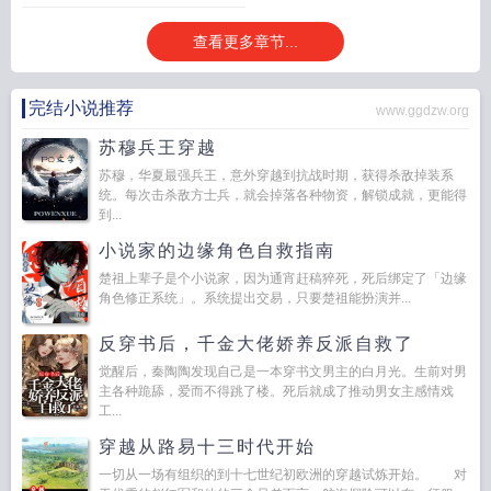
晏允就恨不得剥晏晚朝的皮、剜其骨，连被贬去边疆，也要把晏允这个男妻带
查看更多章节...
上。 边疆破败苦寒，晏允在脑子里想好了晏晚朝的一百种死法，可是，到了
夜里，那道小小身形却爬上了他的床，露出一双漂亮眼睛，“哥哥……我、我来履
行男妻的义务……” 晏允：“……” 后来，天下大乱，晏允在乱世杀出重
完结小说推荐
www.ggdzw.org
围，在京中众人震惊的目光下坐上皇位—— 就在所有人都以为晏晚朝死了的
时候，一道圣旨昭告天下。 晏允抬了自己曾经的男妻为皇后。 而得到这
苏穆兵王穿越
消息的小皇后还坐在晏允怀里啪嗒啪嗒的掉眼泪，“抬皇后可以，不、不翻牌子行
苏穆，华夏最强兵王，意外穿越到抗战时期，获得杀敌掉装系
吗？” 他的屁股好痛呜呜呜。 晏允唇角微勾，目光宠溺，“不可以。”
统。每次击杀敌方士兵，就会掉落各种物资，解锁成就，更能得
小皇后智商不够，只能身体来凑了。
替身小哑巴
替嫁小哑巴被大佬宠珍惜天
到...
吧
替嫁哑巴新娘
替嫁小哑巴被大佬宠
替嫁小哑巴被残疾大佬娇养了免费阅
小说家的边缘角色自救指南
读
替嫁哑女
替嫁小哑妻
小哑巴替嫁退婚流龙傲天后by戏
小哑巴替嫁给退婚流
楚祖上辈子是个小说家，因为通宵赶稿猝死，死后绑定了「边缘
龙傲天
小哑巴替身
替嫁小哑巴被残疾大佬教养了
小哑巴替嫁港圈太子免费阅
角色修正系统」。系统提出交易，只要楚祖能扮演并...
读
替嫁哑妻
哑巴替嫁豪门全集
小哑巴替嫁退婚流龙傲天后by
小哑巴替嫁退婚
流龙傲天后 戏棠下
小哑巴替嫁退婚流龙傲天后TXT
小哑巴新娘全文免费阅读
替
反穿书后，千金大佬娇养反派自救了
嫁哑巴妻
小哑巴有点甜免费阅读
小哑巴全文免费阅读
哑巴替嫁豪门视频全
觉醒后，秦陶陶发现自己是一本穿书文男主的白月光。生前对男
部
小哑巴替嫁退婚流龙傲天后完整版txt
主各种跪舔，爱而不得跳了楼。死后就成了推动男女主感情戏
工...
穿越从路易十三时代开始
一切从一场有组织的到十七世纪初欧洲的穿越试炼开始。 对