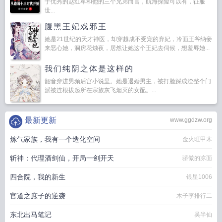
于优秀的赵红军和他的三个兄弟而言，航海探险可以有，征服
世...
腹黑王妃戏邪王
她是21世纪的天才神医，却穿越成不受宠的弃妃，冷面王爷纳妾
来恶心她，洞房花烛夜，居然让她这个王妃去伺候，想羞辱她...
我们纯阴之体是这样的
韶音穿进男频后宫小说里。她是退婚男主，被打脸踩成渣整个门
派被连根拔起所在宗族灰飞烟灭的女配。...
最新更新
www.ggdzw.org
炼气家族，我有一个造化空间
金火旺甲木
斩神：代理酒剑仙，开局一剑开天
骄傲的凉面
四合院，我的新生
银星1006
官道之庶子的逆袭
木子李排行二
东北出马笔记
吴半仙