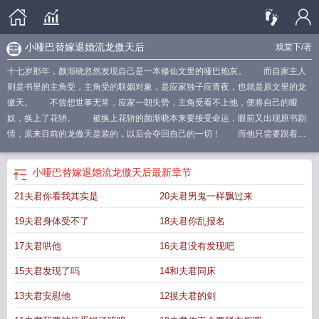
小哑巴替嫁退婚流龙傲天后
戏棠下
/著
十七岁那年，颜渐晓忽然发现自己是一本修仙文里的哑巴炮灰。 而自家主人
则是书里的主角受，主角受的联姻对象，是应家独子应青夜，也就是原文里的龙
傲天。 不曾想世事无常，应家一朝失势，主角受看不上他，便将自己的哑
奴，换上了花轿。 被换上花轿的颜渐晓本来要接受命运，眼前又出现原书剧
情，原来目前的龙傲天是装的，以后会夺回自己的一切！ 而他只需要跟着龙
傲天走剧情，最后达成结局，和离即可。 颜渐晓：“！” 太好了，那他可以
抱大腿了！ * 应青夜一朝猝死，胎穿成了书里的退婚流龙傲天，规规矩矩
小哑巴替嫁退婚流龙傲天后
最新章节
长到十八岁后，他等着未来的妻子答应退婚，说出那几句嘲讽名言。 那样的
21夫君你看我其实是
20夫君男鬼一样飘过来
话，他的“退婚流龙傲天”身份便可激活，从此脚踢炮灰，走上巅峰。 结果，大
婚当夜，应青夜只等到一个替嫁来的、眨着漂亮眼睛看他的小哑巴。 应青
19夫君身体受不了
18夫君你乱报名
夜：“……” 小哑巴漂亮可爱，怎么看也不像是能嘲讽他的样子。 应青夜希
望落空，只好重新奋斗，但没关系！爱老婆就会重回巅峰！ 于是他一顿操作
17夫君哄他
16夫君没有发现吧
猛如虎，给老婆治好了嗓子……结果发现老婆是男的。 应青夜：“？” 起初
15夫君发现了吗
14和夫君同床
他还不能接受，但过了段时间，他忽然发现男老婆也别有趣味。 夜里，应青
夜哄着刚学会说话的颜渐晓，在他耳畔轻喃，“宝宝，叫老公好不好？再让老公亲
13夫君安慰他
12摸夫君的剑
一下。” 颜渐晓眼尾绯红着，拢起衣衫：“……”不、不是说凿一次就和离吗？