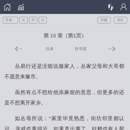
字体：
大
中
小
护眼
关灯
第 15 章（第1页）
目录
存书签
丛易行还是没能说服家人，丛家父母和大哥都
不愿意来豫市。
虽然有点不想给他添麻烦的意思，但更多的还
是不想离开家乡。
如丛母所说：“家里毕竟熟悉，街坊邻里都认
识，亲戚也离得近，如果真出事了，好赖也有人帮