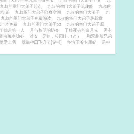
的掌门大弟子-第九章再得灵宝
九叔的掌门大弟子全文
九
九叔的掌门大弟子起点
九叔的掌门大弟子笔趣阁
九叔的
大徒弟
九叔掌门大弟子随身空间
九叔的掌门大弚子
九
九叔的掌门大弟子免费阅读
九叔的掌门大弟子最新章
承全本免费
九叔的掌门大弟子txt
九叔的掌门大弟子原
了仙道第一人
月与黎明的协奏
干掉死去的白月光
男主
雌虫骗身骗心
难安（兄妹，校园H，1v1）
和双胞胎兄弟
婆爱上我
我靠种田飞升了[穿书]
多情王爷专属妃
是中