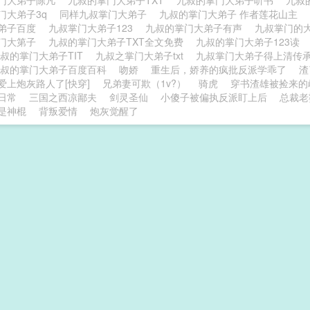
门大弟子陈凡
九叔的掌门大弟子TXT
九叔的掌门大弟子听书
九叔
门大弟子3q
同样九叔掌门大弟子
九叔的掌门大弟子 作者莲花山主
弟子百度
九叔掌门大弟子123
九叔的掌门大弟子有声
九叔掌门的
门大第子
九叔的掌门大弟子TXT全文免费
九叔的掌门大弟子123读
叔的掌门大弟子TIT
九叔之掌门大弟子txt
九叔掌门大弟子得上清传
九叔的掌门大弟子百度百科
吻娇
重生后，娇养的疯批反派学乖了
渣
爱上炮灰路人了[快穿]
兄弟妻可欺（1v?）
骑虎
穿书渣雄被捡来的
日常
三国之西凉鄙夫
剑灵圣仙
小傻子被偏执反派盯上后
总裁老
是神棍
背叛爱情
炮灰觉醒了