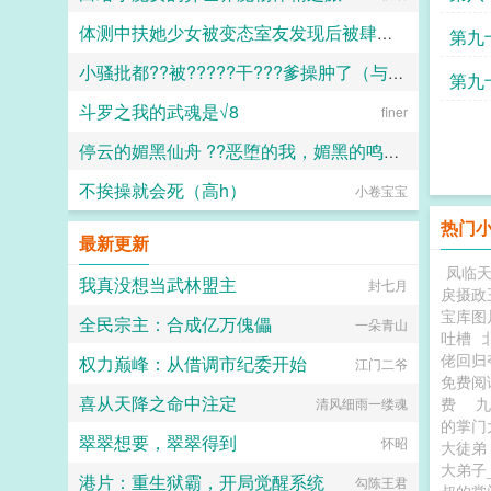
体测中扶她少女被变态室友发现后被肆意玩弄
第九
小骚批都??被?????干???爹操肿了（与狼共枕）
愿璀璨的北极光永远闪耀
第九
斗罗之我的武魂是√8
百无禁忌
finer
停云的媚黑仙舟 ??恶堕的我，媚黑的鸣火首席以及仙舟??
不挨操就会死（高h）
小卷宝宝
露露
热门
最新更新
凤临
我真没想当武林盟主
封七月
戾摄政
宝库图
全民宗主：合成亿万傀儡
一朵青山
吐槽
佬回归
权力巅峰：从借调市纪委开始
江门二爷
免费
喜从天降之命中注定
费
九
清风细雨一缕魂
的掌门
翠翠想要，翠翠得到
怀昭
大徒
大弟子
港片：重生狱霸，开局觉醒系统
勾陈王君