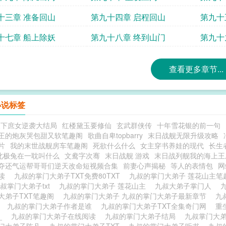
十三章 准备回山
第九十四章 启程回山
第九十
十七章 船上除妖
第九十八章 终到山门
第九十
查看更多章节...
小说标签
天下庶女逆袭大结局
红楼黛玉要修仙
玄武群侠传
十年雪花银的前一句
王的炮灰哭包甜又软笔趣阁
歌曲自卑topbarry
末日战舰无限升级攻略
片
我的末世战舰房车笔趣阁
死欲什么什么
女主穿书养娃的现代
长生
北极兔在一耽叫什么
文鸯字次骞
末日战舰 游戏
末日战列舰我的海上王
夺还气运帮哥哥们逆天改命短视频合集
前妻心声揭秘
等人的表情包
网
阅读
九叔的掌门大弟子TXT免费80TXT
九叔的掌门大弟子 莲花山主
叔掌门大弟子txt
九叔的掌门大弟子 莲花山主
九叔大弟子掌门人
大弟子TXT笔趣阁
九叔的掌门大弟子 九叔的掌门大弟子最新章节
九
弟
九叔的掌门大弟子作者是谁
九叔的掌门大弟子TXT全集奇门网
重
_
九叔的掌门大弟子在线阅读
九叔的掌门大弟子结局
九叔掌门大