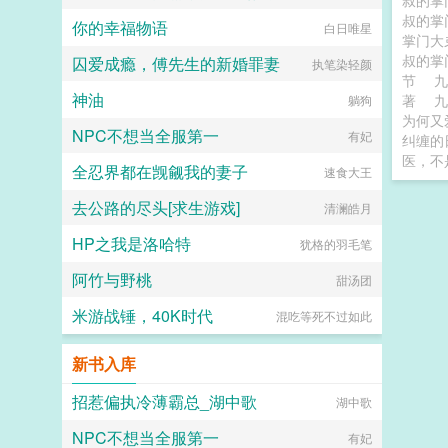
叔的掌
叔的掌
你的幸福物语
白日唯星
掌门大
叔的掌
囚爱成瘾，傅先生的新婚罪妻
执笔染轻颜
节
九
神油
著
躺狗
为何又
NPC不想当全服第一
有妃
纠缠的
医，不
全忍界都在觊觎我的妻子
速食大王
去公路的尽头[求生游戏]
清澜皓月
HP之我是洛哈特
犹格的羽毛笔
阿竹与野桃
甜汤团
米游战锤，40K时代
混吃等死不过如此
新书入库
招惹偏执冷薄霸总_湖中歌
湖中歌
NPC不想当全服第一
有妃