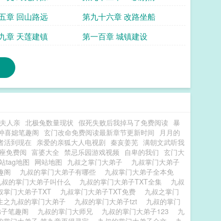
五章 回山路远
第九十六章 改路坐船
九章 天莲建镇
第一百章 城镇建设
夫人亲
北极兔数量现状
假死失败后我掉马了免费阅读
暴
冲喜媳笔趣阁
玄门改命免费阅读最新章节更新时间
月月的
者活到现在
亲爱的亲狐大人电视剧
秦亥姜芜
满朝文武听我
座免费阅
富婆大全
禁忌乐园游戏视频
自卑的我们
玄门大
站tag地图
网站地图
九叔之掌门大弟子
九叔掌门大弟子
笔趣阁
九叔的掌门大弟子有哪些
九叔掌门大弟子全本免
九叔的掌门大弟子叫什么
九叔的掌门大弟子TXT全集
九叔
叔掌门大弟子TXT
九叔掌门大弟子TXT免费
九叔之掌门
生之九叔的掌门大弟子
九叔的掌门大弟子tzt
九叔的掌门
弟子笔趣阁
九叔的掌门大师兄
九叔的掌门大弟子123
九