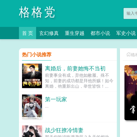
格格党
首 页
玄幻修真
重生穿越
都市小说
军史小说
热门小说推荐
格
离婚后，前妻她悔不当初
前妻事业有成，弃他如敝履。殊不
知，前妻的成功都是拜他所赐！如今
离婚，他重新出山，举世皆惊！...
第一玩家
...
战少狂撩冷情妻
那天你吃没吃避孕药？九天的相处，