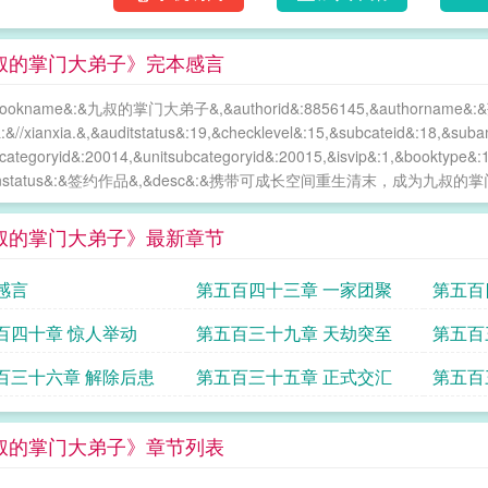
叔的掌门大弟子》完本感言
bookname&:&九叔的掌门大弟子&,&authorid&:8856145,&authorname&
&:&//xianxia.&,&auditstatus&:19,&checklevel&:15,&subcateid&:18,
tcategoryid&:20014,&unitsubcategoryid&:20015,&isvip&:1,&booktype&:
ignstatus&:&签约作品&,&desc&:&携带可成长空间重生清末，成为九叔
叔的掌门大弟子》最新章节
感言
第五百四十三章 一家团聚
第五百
百四十章 惊人举动
第五百三十九章 天劫突至
第五百
百三十六章 解除后患
第五百三十五章 正式交汇
第五百
叔的掌门大弟子》章节列表