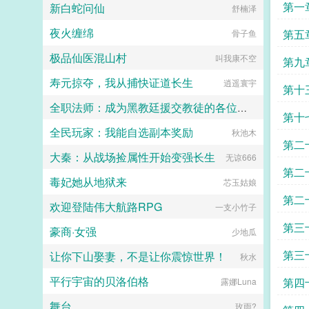
第一
新白蛇问仙
舒楠泽
的？我福建生人。小樱我川渝。鸣人
原来是川妹子，久仰。（抱拳jpg）
夜火缠绵
第五
骨子鱼
佐助你们在说什么？卡卡西挠了挠眉
毛，觉得事情并不简单...
极品仙医混山村
叫我康不空
第九
寿元掠夺，我从捕快证道长生
逍遥寰宇
第十
全职法师：成为黑教廷援交教徒的各位婊子
第十
全民玩家：我能自选副本奖励
小磊子
秋池木
第二
大秦：从战场捡属性开始变强长生
无谅666
第二
毒妃她从地狱来
芯玉姑娘
第二
欢迎登陆伟大航路RPG
一支小竹子
第三
豪商·女强
少地瓜
第三
让你下山娶妻，不是让你震惊世界！
秋水
平行宇宙的贝洛伯格
第四
露娜Luna
舞台
玫雨?