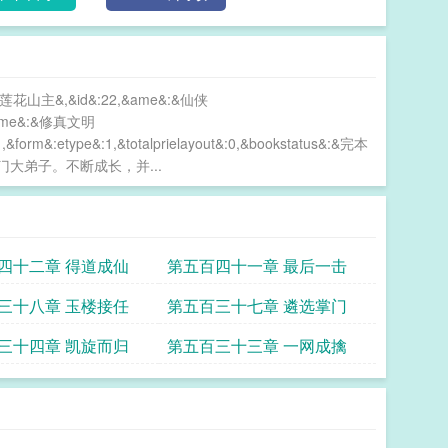
:&莲花山主&,&id&:22,&ame&:&仙侠
&subame&:&修真文明
1,&form&:etype&:1,&totalprielayout&:0,&bookstatus&:&完本
的掌门大弟子。不断成长，并...
四十二章 得道成仙
第五百四十一章 最后一击
三十八章 玉楼接任
第五百三十七章 遴选掌门
三十四章 凯旋而归
第五百三十三章 一网成擒