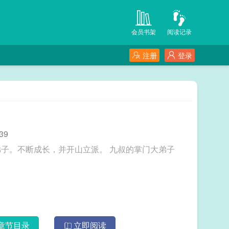
会员书架
阅读记录
注册
登录
39
携带可成长空间重生清末，成为九叔的掌门大弟子。不断成长，并开山立派。 九叔的掌门大弟子
章节目录
立即阅读