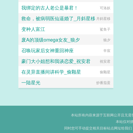
我绑定的古人老公是暴君！
可洛妖
救命，被病弱医仙逼婚了_月斜星移
月斜星移
变种人富江
鲨鱼子
废A的顶级omega女友_狼夕
狼夕
召唤玩家后女神重回神座
辛宸
豪门大小姐想和我谈恋爱_祝安君
祝安君
在灵异直播间讲科学_偷颗星
偷颗星
一陆星光
炒番茄蛋
本站所有内容来源于互联网公开且无需登录
本站仅对
同时您可手动提交相关目标站点网址给我们