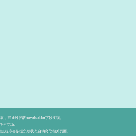
通过屏蔽novelspider字段实现。
任何立场。
爬虫程序会依据负载状态自动爬取相关页面。