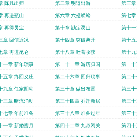
章 陈凡出师
第二章 明道出游
第三章
章 再进瓶山
第六章 六翅蜈蚣
第七章
章 再得灵宝
第十章 勘定灵山
第十一
三章 回信近况
第十四章 突破离开
第十五
七章 再进昆仑
第十八章 吐蕃收获
第十九
十一章 新年琐事
第二十二章 游历归国
第二十
十五章 终回义庄
第二十六章 回归琐事
第二十
十九章 任家阴宅
第三十章 做出布置
第三十
十三章 暗流涌动
第三十四章 乔迁新居
第三十
十七章 年前准备
第三十八章 准备过年
第三十
十一章 新婚蜜月
第四十二章 九叔闭关
第四十