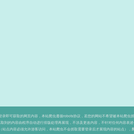
即可获取的网页内容，本站爬虫遵循robots协议，若您的网站不希望被本站爬虫抓取，可
抓取到的内容由程序自动进行排版处理再展现，不涉及更改内容，不针对任何内容表述
（站点内容必须允许游客访问，本站爬虫不会抓取需要登录后才展现内容的站点），