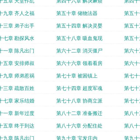
十五章 天堂作乱
第四十六章 解决麻烦
第四十
十九章 齐人之福
第五十章 储物法器
第五十
十三章 弟子出手
第五十四章 解决灵婴
第五十
十七章 勘探风水
第五十八章 吸血鬼现
第五十
十一章 陈凡出门
第六十二章 消灭僵尸
第六十
十五章 安排师叔
第六十六章 领着看房
第六十
十九章 师弟惹祸
第七十章 被困镇上
第七十
十三章 疏散百姓
第七十四章 超度军魂
第七十
十七章 家乐结婚
第七十八章 协商立派
第七十
十一章 新年过度
第八十二章 准备搬迁
第八十
十五章 终于到达
第八十六章 分配住处
第八十
十九章 陈凡出门
第九十章 宝发庄内
第九十