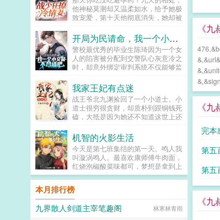
他神秘莫测却又温柔如水，给予她极
致宠爱，第十天他彻底消失，她却被
人送进精神病院，出逃之后发现已经
《九
怀上他的孩子。几年后再遇，她隐瞒
开局为民请命，我一个小交警不合适吧
生子的事，当他知道真相后，疯一样
476,&
警校最优秀的毕业生陈琦因为一个女
将她拥入怀宝，你生第一胎的时候我
人的陷害被分配到交警队心灰意冷之
&,&url
不在你身边，弥补这个遗憾唯一的办
时，却意外绑定审判系统不仅能够监
法就是再生一个1v1结局。本故事纯
&,&uni
测到罪犯，还能通过抓罪犯获得奖励
属虚构，如有雷同，纯属巧合...
&,&s
咱虽是一介小小交警，咱也能为名除
我家王妃有点迷
害！...
战王爷北九渊捡回了一个小道士。小
《九
道士很穷很贪财，却质朴到跟铜钱死
磕，大抵是因为她还不知道这世上还
有比铜钱更值钱的玩意儿战王爷看了
完本
看她无数次穷得把自己的铜钱剑拆了
机智的火影生活
补补了拆，三观有点崩。...
今天是第七班集结的第一天。鸣人我
第五
叫漩涡鸣人。最喜欢康师傅牛肉面，
红烧泡椒酸菜味都可，梦想是拿到上
第五
忍编制，然后顺便带个下忍班什么
的。小樱我叫春野樱。没什么喜欢
本月排行榜
的，但讨厌装逼男。嗯，有没有编制
《九
无所谓，别搞歧视女性那套就行。鸣
九界散人剑道主宰笔趣阁
林寒林青雨
人嘶，等等奇变偶不变？小樱符号看
象限。鸣人卧槽！敢问女侠哪里穿来