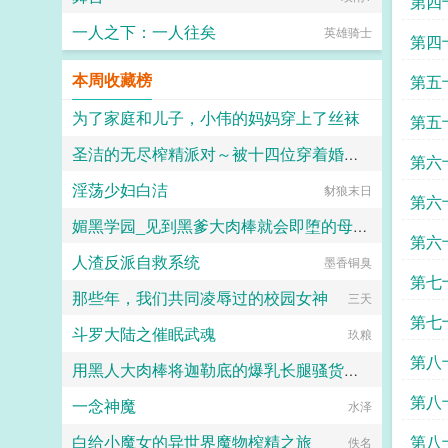
第四
一人之下：一人往矣
英雄骑士
第四
本周收藏榜
第五
为了家庭和儿子，小伟的妈妈穿上了丝袜
第五
圣洁的无尽榨精派对～被十四位穿着婚纱的舰娘新娘们在教堂内献上身体的集体婚礼～
daokee
第六
淫荡少妇白洁
火锅气候
豺狼末日
第六
媚黑学园_见到黑爹大肉棒就会即堕的母猪教师和婊子学生
第六
人渣反派自救系统
墨香铜臭
佚名
第七
那些年，我们共同凌辱过的校园女神
三天
第七
斗罗大陆之催眠武魂
玖粮
第八
用黑人大肉棒将迦勒底的爆乳长腿骚货英灵一个个的全都调教成发情媚黑母猪贱婊吧
第八
一念神魔
克图格亚改二
水泽
白给小魔女的异世界魔物榨精之旅
第八
佚名