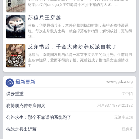
这本po文的omega女主郁淼是个不折不扣的万人迷。...
苏穆兵王穿越
苏穆，华夏最强兵王，意外穿越到抗战时期，获得杀敌掉装系
统。每次击杀敌方士兵，就会掉落各种物资，解锁成就，更能得
到...
反穿书后，千金大佬娇养反派自救了
觉醒后，秦陶陶发现自己是一本穿书文男主的白月光。生前对男
主各种跪舔，爱而不得跳了楼。死后就成了推动男女主感情戏
工...
最新更新
www.ggdzw.org
谍云重重
尘中陌
赛博朋克传奇雇佣兵
用户9377879421192
公路求生：那个不靠谱的系统跑了
无酒半支烟
抗战之兵出沂蒙
豆瓣算