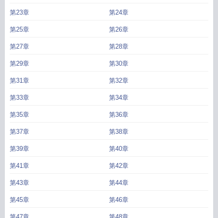
第23章
第24章
第25章
第26章
第27章
第28章
第29章
第30章
第31章
第32章
第33章
第34章
第35章
第36章
第37章
第38章
第39章
第40章
第41章
第42章
第43章
第44章
第45章
第46章
第47章
第48章