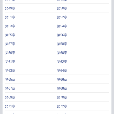
第49章
第50章
第51章
第52章
第53章
第54章
第55章
第56章
第57章
第58章
第59章
第60章
第61章
第62章
第63章
第64章
第65章
第66章
第67章
第68章
第69章
第70章
第71章
第72章