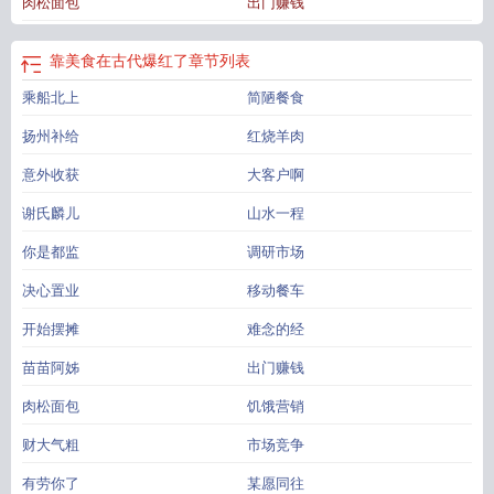
肉松面包
出门赚钱
界的人，却在显州的烟火气里，把生存的艰辛、危机的考验，都熬成了最浓稠的
甜。看现代厨娘如何在边关“烹”出一片天！看叛逆将军如何为爱化身“金牌跑堂”！
一口铁锅，一杆长枪，边关岁月长，且看他们如何炖煮这盛世情缘！********本文
靠美食在古代爆红了
章节列表
架空朝代大晟朝，部分设定参考宋、明。一切设定为了文！
靠美食起家
靠美食发
乘船北上
简陋餐食
家致富的年代文
靠美食直播火遍了全宇宙
用美食称霸古代
穿越到古代靠做美食
发家的
美食博主在古代
靠美食发家致富的
靠美食发家致富的种田文
靠美食发
扬州补给
红烧羊肉
家致富的穿越古代种田文
靠美食治愈
靠美食风靡八零
靠美食发家致富的古
代
意外收获
美食 古代
靠美食发家的种田经典
靠美食征服娱乐圈的
大客户啊
靠美食在古代爆红了
簪花
靠美食在古代爆红了簪花惹草
靠美食在古代爆红了温禧
靠美食风靡星
谢氏麟儿
山水一程
际
靠美食逆袭
靠美食致富文
古代美食博主
靠美食续命
古代的美食博主
天呐
我靠现代美食在古代挣大钱
凭美食成为
你是都监
调研市场
决心置业
移动餐车
开始摆摊
难念的经
苗苗阿姊
出门赚钱
肉松面包
饥饿营销
财大气粗
市场竞争
有劳你了
某愿同往