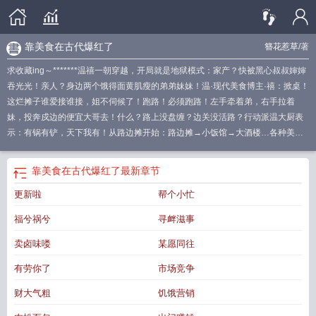
靠美食在古代爆红了
簪花惹草
/著
求收藏ing～*******温禧一朝穿越，开局就是地狱模式：家产？快被黑心叔叔婶婶
吞光光！亲人？身边两个饿得面黄肌瘦的弟弟妹妹！温·现代美食博主·禧：掀桌！
这烂摊子谁爱接谁接，姐不伺候了！跑路！必须跑路！左手牵着弟，右手拉着
妹，投奔戍边的便宜大哥去！什么？路上没盘缠？边关没活路？行动派温大厨表
示：有锅有铲，天下我有！从路边摊开始：路边摊→小饭馆→大酒楼…各种美食
你就来吧！中餐西餐都给你安排上，甜点奶茶也不能错过！温老板用一口锅，硬
是在边关煎炒烹炸出美食江山！人生巅峰？这不就来了嘛！顺便…再拐个高富
靠美食在古代爆红了
最新章节
帅？********谢丛，汴京城里鼎鼎有名的“谢家叛逆”：书香门第？百年清贵？偏要
更新啦
帮个小忙
弃笔从戎！家族反对？流言蜚语？硬是挣回个中将军！人前是冷面威严、令敌军
胆寒的谢将军。人后…却成了温老板灶台前最勤快的“编外跑堂”。从爱上那碗能熨
福兮祸兮
寻衅滋事
帖五脏六腑的胡辣汤开始…谢将军就踏上了“不归路”：“她只是我好兄弟的妹妹！”
（口是心非.JPG）“阿禧，今日新菜？我帮你试菜！”（殷勤递柴火.JPG）“这茱萸
卖卤味喽
某愿同往
放多少？嘶…咳咳咳！”（被呛哭.JPG）“巡逻路过，顺、顺道帮你扛袋面…”（被
有劳你了
市场竞争
当街抓包扛面粉.JPG）汴京贵公子？中军大将？沦落成“温记”头号迷弟兼免费劳
力！画外音——温祈：我把你当兄弟，你却想当我妹夫？！********一个用铁锅征
财大气粗
饥饿营销
服人心，炖煮出滚烫生活；一个以长枪守卫疆土，背负着家国重任。本是两个世