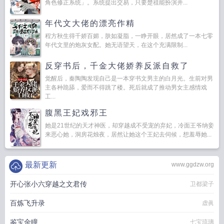
角色修正系统」。系统提出交易，只要楚祖能扮演并...
年代文大佬的漂亮作精
程方秋生得千娇百媚，肤如凝脂，一睁开眼，居然成了一本七零
年代文里的炮灰女配。她无语望天，在这个充满限制...
反穿书后，千金大佬娇养反派自救了
觉醒后，秦陶陶发现自己是一本穿书文男主的白月光。生前对男
主各种跪舔，爱而不得跳了楼。死后就成了推动男女主感情戏
工...
腹黑王妃戏邪王
她是21世纪的天才神医，却穿越成不受宠的弃妃，冷面王爷纳妾
来恶心她，洞房花烛夜，居然让她这个王妃去伺候，想羞辱她...
最新更新
www.ggdzw.org
开心张小六穿越之文君传
卫都梁子
百炼飞升录
虚眞
鉴宝金瞳
七宝琉璃