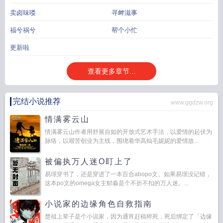
卖卤味喽
寻衅滋事
福兮祸兮
帮个小忙
更新啦
查看更多章节...
完结小说推荐
www.ggdzw.org
情满雾云山
情满雾云山作者用舒展自如的开放式艺术手法，以爱情的起伏为
脉络，以艰苦创业为主线，围绕着华高灿毛妮妮的爱情故...
被偏执万人迷O盯上了
易璟穿书了，还是穿进了一本百合abopo文。如果易璟没记错，
这本po文的omega女主郁淼是个不折不扣的万人迷。...
小说家的边缘角色自救指南
楚祖上辈子是个小说家，因为通宵赶稿猝死，死后绑定了「边缘