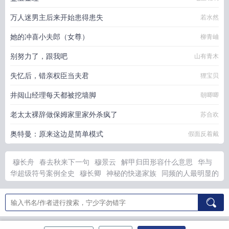
万人迷男主后来开始患得患失
若水然
她的冲喜小夫郎（女尊）
柳青岫
别努力了，跟我吧
山有青木
失忆后，错亲权臣当夫君
狸宝贝
井闼山经理每天都被挖墙脚
朝唧唧
老太太裸辞做保姆家里家外杀疯了
苏合欢
奥特曼：原来这边是简单模式
假面反着戴
穆长舟
春去秋来下一句
穆景云
解甲归田形容什么意思
华与
华超级符号案例全史
穆长卿
神秘的快递家族
同频的人最明显的
特征
同频了指什么
大师姐她带着帮帮勇闯修仙界
冷情妃
冷魅
公主误邪魅殿下
冷情殿下漫画免费
神秘的快递家族1一8
双生
战姬
医毒双绝嫡女归来
无面不欢
解甲归田具体啥意思
恶毒女
配是万人迷的
冷情皇子全文阅读
艾拉西亚下小雪
春珪令
听月