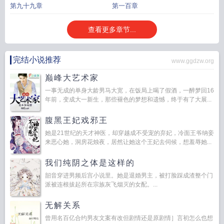
第九十九章
第一百章
查看更多章节...
完结小说推荐
www.ggdzw.org
巅峰大艺术家
一事无成的单身大龄男马大宽，在饭局上喝了假酒，一醉梦回16
年前，变成大一新生，那些褪色的梦想和遗憾，终于有了大展...
腹黑王妃戏邪王
她是21世纪的天才神医，却穿越成不受宠的弃妃，冷面王爷纳妾
来恶心她，洞房花烛夜，居然让她这个王妃去伺候，想羞辱她...
我们纯阴之体是这样的
韶音穿进男频后宫小说里。她是退婚男主，被打脸踩成渣整个门
派被连根拔起所在宗族灰飞烟灭的女配。...
无解关系
曾用名百亿合约男友文案有改但剧情还是原剧情］言初怎么也想