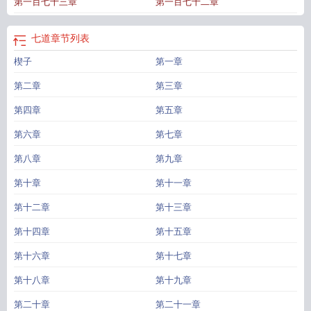
第一百七十三章
第一百七十二章
子版
七道沟在哪里
七道茶诗
七道江会议
七道菜代表什么
七道湾第七附属医
院
七道神圣火焰
七道口在哪
七道茶
七道堰社区开展应急急救培训
七道堰
七
下道法知识点
七道八的意思
七道湘小炒黄牛肉加盟热线
七道梁酒多少钱一
七道
章节列表
瓶
七道粮
七道河子
七上道德与法治电子课本
七道街
楔子
第一章
第二章
第三章
第四章
第五章
第六章
第七章
第八章
第九章
第十章
第十一章
第十二章
第十三章
第十四章
第十五章
第十六章
第十七章
第十八章
第十九章
第二十章
第二十一章