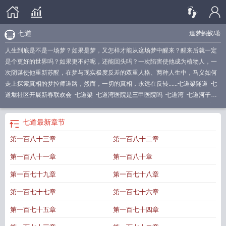
七道
追梦蚂蚁
/著
人生到底是不是一场梦？如果是梦，又怎样才能从这场梦中醒来？醒来后就一定
是个更好的世界吗？如果更不好呢，还能回头吗？一次陷害使他成为植物人，一
次阴谋使他重新苏醒，在梦与现实极度反差的双重人格、两种人生中，马义如何
走上探索真相的梦控师道路，然而，一切的真相，永远在反转......
七道梁隧道
七
道堰社区开展新春联欢会
七道梁
七道湾医院是三甲医院吗
七道湾
七道河子在
哪里
七道水健康科技
七道岭镇举办拔河比赛
七道茶 五道口
七道轮回
七道梁
在哪里
七道射击命令他全部拒绝
七道江镇
七道菜预订电话
七道菜是连锁店
七道
最新章节
吗
七下道德与法治电子课本
七道子梁隧道多长
七上道法知识点归纳
七道轮回
第一百八十三章
第一百八十二章
是什么意思
七道沟风景区
七道粮酒业有限公司
七道弹弹堂怀旧服
七道木手
串
七道江会议纪念馆
七道梁海拔多少米
七道沟
七道堰社区属于哪个街道
七道
第一百八十一章
第一百八十章
梁到兰州多长时间
七道岭镇
七道泉子镇
七上道法知识点
七道黑是什么鱼
七道
八打一数字
七道河子属于哪个省市
七道湘小炒黄牛肉
七道圣旨岳家亡是什么生
第一百七十九章
第一百七十八章
肖
七道沟监狱
七道圣旨岳家亡代表什么生肖
七道牌坊
七道桥站
七道堰社区举
第一百七十七章
第一百七十六章
办趣味运动会
七道封印
七道河
七道彩虹
七道门
七道粮酒42度价格及图片
七
道河属于哪个镇
七下道法电子书
七道德与法治电子课本
七道湾派出所电话
七
第一百七十五章
第一百七十四章
道弹弹堂
七道牌坊在安徽哪里
七道杠少年
七道梁隧道多少公里
七上道法书电