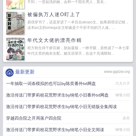
不到，一贫如洗的她，会和一个陌生男人，莫名...
被偏执万人迷O盯上了
易璟穿书了，还是穿进了一本百合abopo文。如果易璟没记错，
这本po文的omega女主郁淼是个不折不扣的万人迷。...
年代文大佬的漂亮作精
程方秋生得千娇百媚，肤如凝脂，一睁开眼，居然成了一本七零
年代文里的炮灰女配。她无语望天，在这个充满限制...
最新更新
www.ggdzw.org
一年抽取一词条模拟的也可以by陈奕番外txt网盘
六大六子
激活传送门带萝莉校花荒野求生by纳笔小旧番外txt网盘
纳笔小旧
激活传送门带萝莉校花荒野求生by纳笔小旧无错版全集阅读
穿越四合院之开局落户四合院
纳笔小旧
步兵
激活传送门带萝莉校花荒野求生by纳笔小旧全文阅读
纳笔小旧