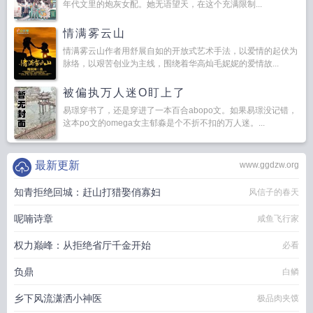
年代文里的炮灰女配。她无语望天，在这个充满限制...
情满雾云山
情满雾云山作者用舒展自如的开放式艺术手法，以爱情的起伏为
脉络，以艰苦创业为主线，围绕着华高灿毛妮妮的爱情故...
被偏执万人迷O盯上了
易璟穿书了，还是穿进了一本百合abopo文。如果易璟没记错，
这本po文的omega女主郁淼是个不折不扣的万人迷。...
最新更新
www.ggdzw.org
知青拒绝回城：赶山打猎娶俏寡妇
风信子的春天
呢喃诗章
咸鱼飞行家
权力巅峰：从拒绝省厅千金开始
必看
负鼎
白鳞
乡下风流潇洒小神医
极品肉夹馍