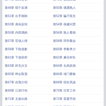
第49章 唱个反调
第50章 偶遇熟人
第51章 出手相助
第52章 骗子医生
第53章 身份反转
第54章 保健问责
第55章 内部调岗
第56章 熟人看病
第57章 官场人情
第58章 同学聚会
第59章 下跪道歉
第60章 李毅李少
第61章 下放驻村
第62章 兼任村长
第63章 村无分文
第64章 头风疾病
第65章 哗众取宠
第66章 堵门要账
第67章 自我介绍
第68章 招生风波
第69章 江辰疗伤
第70章 日常工作
第71章 文旅出路
第72章 雷霆手段