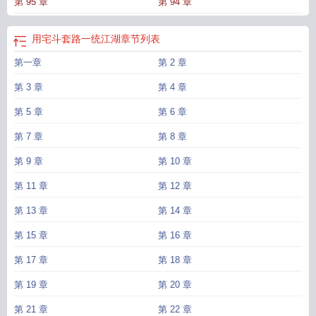
第 95 章
第 94 章
荐
宅斗手段
用宅斗套路一统江湖
章节列表
第一章
第 2 章
第 3 章
第 4 章
第 5 章
第 6 章
第 7 章
第 8 章
第 9 章
第 10 章
第 11 章
第 12 章
第 13 章
第 14 章
第 15 章
第 16 章
第 17 章
第 18 章
第 19 章
第 20 章
第 21 章
第 22 章