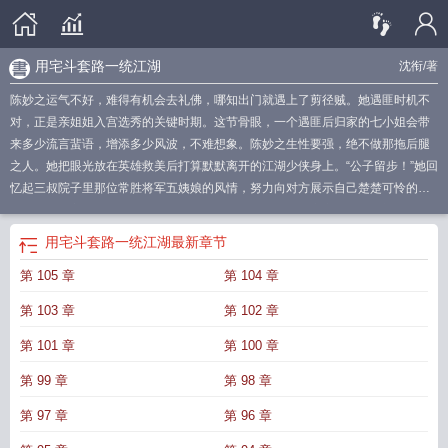
用宅斗套路一统江湖
沈衔
/著
陈妙之运气不好，难得有机会去礼佛，哪知出门就遇上了剪径贼。她遇匪时机不
对，正是亲姐姐入宫选秀的关键时期。这节骨眼，一个遇匪后归家的七小姐会带
来多少流言蜚语，增添多少风波，不难想象。陈妙之生性要强，绝不做那拖后腿
之人。她把眼光放在英雄救美后打算默默离开的江湖少侠身上。“公子留步！”她回
忆起三叔院子里那位常胜将军五姨娘的风情，努力向对方展示自己楚楚可怜的眼
神。哪知对方看了她一眼后，勃然大怒，朝地上捆得严严实实的匪徒又补了一
脚：“无耻贼子，竟然还伤了人家姑娘的眼睛！”陈妙之：？？？这和我想的好像不
用宅斗套路一统江湖
最新章节
太一样？好容易跟侠客回他山门——穷得掉渣不说，掌门还失踪了？！拜师无
第 105 章
第 104 章
门？陈妙之淡定撸袖：无所谓，本小姐会出手！江湖内讧？嫡庶相争套路了解一
下。正派撕X？姨娘争宠手段直接套用。江湖：这姑娘路子好野！这是一个少女冲
第 103 章
第 102 章
破枷锁，走向独立和成长的故事ps:开头侠客不是男主
宅斗吧 百度贴吧
宅斗攻略
叶
宅斗游戏
宅斗公式游戏攻略
宅斗之通房要逆袭全文免费阅读
宅斗设定
宅斗
第 101 章
第 100 章
常见套路
宅斗之通房逆袭
宅斗系统
宅斗剧情套路
古代宅斗系统文
宅斗通
第 99 章
第 98 章
房
宅斗套路
宅斗手游
宅斗公式攻略
宅斗功略
宅斗攻略
宅斗之通房要逆袭
yao
宅斗系统在武侠
宅斗系统不能这么无耻
宅斗手段大全
宅斗兼祧
宅斗公式
第 97 章
第 96 章
全部攻略
宅斗系统文
宅斗文套路
宅斗by
系统宅斗
宅斗的游戏
宅斗游戏推