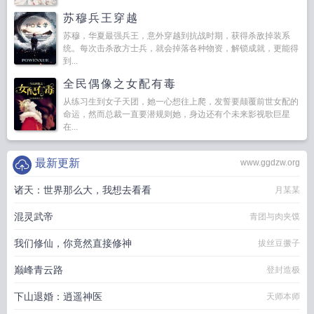
苏穆兵王穿越
苏穆，华夏最强兵王，意外穿越到抗战时期，获得杀敌掉装系
统。每次击杀敌方士兵，就会掉落各种物资，解锁成就，更能得
到...
全民偶像之女配有毒
从练习生到女子天团，她一心想往上爬，发誓要颠覆前世女配的
命运，然而总裁一直要潜规则她，身边还有个未来影视歌巨星
在...
最新更新
www.ggdzw.org
诸天：世界那么大，我想去看看
月某某
混灵武帝
青团与肉夹馍
我们修仙，你竟然直接修神
拔丝豆撅子
巅峰青云路
登封造极
下山退婚：逍遥神医
天师本师