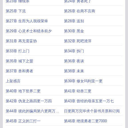
第23章 继续杀
第24章 勇者死了
第25章 下流
第26章 在商不言商
第27章 生而为人我很荣幸
第28章 送别
第29章 心灵术士和猎杀前夕
第30章 黑金
第31章 再无需妥协
第32章 死吧渣滓
第33章 打上门
第34章 拆门
第35章 城下之盟
第36章 夜谈
第37章 兽和勇者
第38章 未来
上架感言
第39章 修女玛利亚一更
第40章 地下世界二更
第41章 幼兽三更
第42章 伪龙之路四更一万四
第43章 曾经的母亲五更一万七
第44章 彼此的骗局第六更两万完
日更两万完毕求个新书月票和订阅
成
第45章 正义的三打一
第46章 绝境勇者二更7000