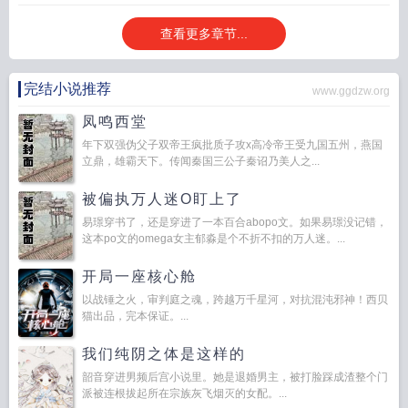
一求票
查看更多章节...
完结小说推荐
www.ggdzw.org
凤鸣西堂
年下双强伪父子双帝王疯批质子攻x高冷帝王受九国五州，燕国
立鼎，雄霸天下。传闻秦国三公子秦诏乃美人之...
被偏执万人迷O盯上了
易璟穿书了，还是穿进了一本百合abopo文。如果易璟没记错，
这本po文的omega女主郁淼是个不折不扣的万人迷。...
开局一座核心舱
以战锤之火，审判庭之魂，跨越万千星河，对抗混沌邪神！西贝
猫出品，完本保证。...
我们纯阴之体是这样的
韶音穿进男频后宫小说里。她是退婚男主，被打脸踩成渣整个门
派被连根拔起所在宗族灰飞烟灭的女配。...