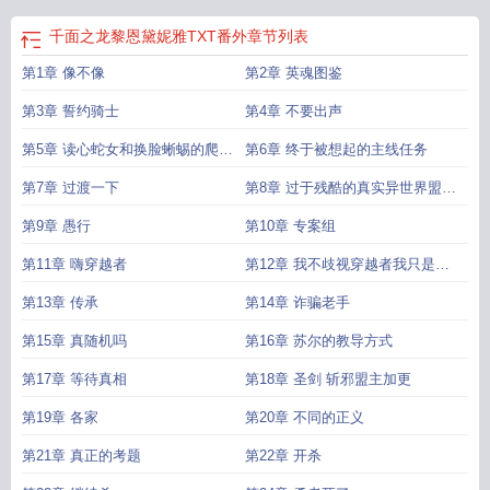
千面之龙黎恩黛妮雅TXT番外
章节列表
第1章 像不像
第2章 英魂图鉴
第3章 誓约骑士
第4章 不要出声
第5章 读心蛇女和换脸蜥蜴的爬虫
第6章 终于被想起的主线任务
类婚约
第7章 过渡一下
第8章 过于残酷的真实异世界盟主
加更
第9章 愚行
第10章 专案组
第11章 嗨穿越者
第12章 我不歧视穿越者我只是讨
厌李恩肃
第13章 传承
第14章 诈骗老手
第15章 真随机吗
第16章 苏尔的教导方式
第17章 等待真相
第18章 圣剑 斩邪盟主加更
第19章 各家
第20章 不同的正义
第21章 真正的考题
第22章 开杀