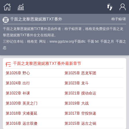
千面之龙黎恩黛妮雅TXT番外
柿子鲸
/著
千面之龙黎恩黛妮雅TXT番外是由作者：柿子鲸所著，格格党免费提供千面之龙
黎恩黛妮雅TXT番外全文在线阅读。
三秒记住本站：格格党 网址：www.ggdzw.org
千面dlc
千面 txt
千面之月
千面之
恋
千面之龙黎恩黛妮雅TXT番外
最新章节
第1026章 野心
第1025章 恶龙军团
第1024章 出行
第1023章 龙斗
第1022章 补课
第1021章 搅动命运
第1020章 英灵之门
第1019章 大战
第1018章 灾难蔓延
第1017章 空投快递
第1016章 远古双傻
第1015章 远古之锅