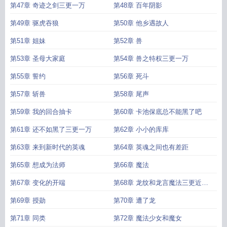
第47章 奇迹之剑三更一万
第48章 百年阴影
第49章 驱虎吞狼
第50章 他乡遇故人
第51章 姐妹
第52章 兽
第53章 圣母大家庭
第54章 兽之特权三更一万
第55章 誓约
第56章 死斗
第57章 斩兽
第58章 尾声
第59章 我的回合抽卡
第60章 卡池保底总不能黑了吧
第61章 还不如黑了三更一万
第62章 小小的库库
第63章 来到新时代的英魂
第64章 英魂之间也有差距
第65章 想成为法师
第66章 魔法
第67章 变化的开端
第68章 龙纹和龙言魔法三更近万
求月票
第69章 授勋
第70章 遭了龙
第71章 同类
第72章 魔法少女和魔女