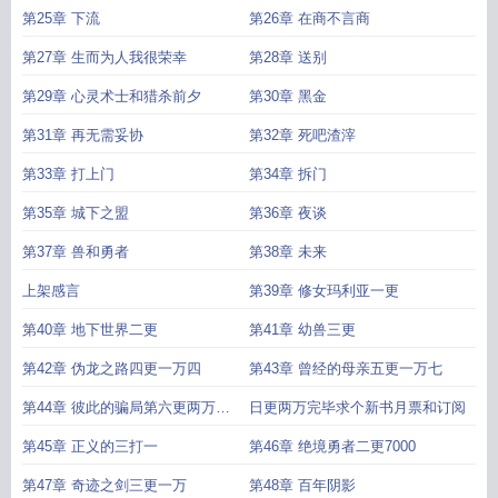
第25章 下流
第26章 在商不言商
第27章 生而为人我很荣幸
第28章 送别
第29章 心灵术士和猎杀前夕
第30章 黑金
第31章 再无需妥协
第32章 死吧渣滓
第33章 打上门
第34章 拆门
第35章 城下之盟
第36章 夜谈
第37章 兽和勇者
第38章 未来
上架感言
第39章 修女玛利亚一更
第40章 地下世界二更
第41章 幼兽三更
第42章 伪龙之路四更一万四
第43章 曾经的母亲五更一万七
第44章 彼此的骗局第六更两万完
日更两万完毕求个新书月票和订阅
成
第45章 正义的三打一
第46章 绝境勇者二更7000
第47章 奇迹之剑三更一万
第48章 百年阴影