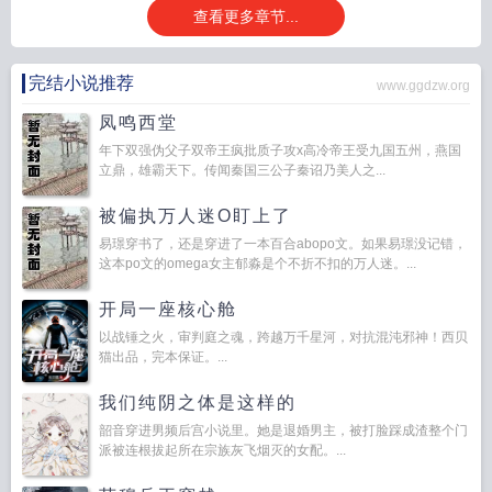
查看更多章节...
完结小说推荐
www.ggdzw.org
凤鸣西堂
年下双强伪父子双帝王疯批质子攻x高冷帝王受九国五州，燕国
立鼎，雄霸天下。传闻秦国三公子秦诏乃美人之...
被偏执万人迷O盯上了
易璟穿书了，还是穿进了一本百合abopo文。如果易璟没记错，
这本po文的omega女主郁淼是个不折不扣的万人迷。...
开局一座核心舱
以战锤之火，审判庭之魂，跨越万千星河，对抗混沌邪神！西贝
猫出品，完本保证。...
我们纯阴之体是这样的
韶音穿进男频后宫小说里。她是退婚男主，被打脸踩成渣整个门
派被连根拔起所在宗族灰飞烟灭的女配。...