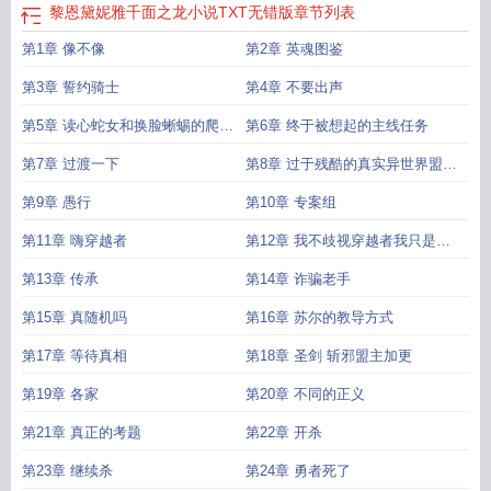
黎恩黛妮雅千面之龙小说TXT无错版
章节列表
第1章 像不像
第2章 英魂图鉴
第3章 誓约骑士
第4章 不要出声
第5章 读心蛇女和换脸蜥蜴的爬虫
第6章 终于被想起的主线任务
类婚约
第7章 过渡一下
第8章 过于残酷的真实异世界盟主
加更
第9章 愚行
第10章 专案组
第11章 嗨穿越者
第12章 我不歧视穿越者我只是讨
厌李恩肃
第13章 传承
第14章 诈骗老手
第15章 真随机吗
第16章 苏尔的教导方式
第17章 等待真相
第18章 圣剑 斩邪盟主加更
第19章 各家
第20章 不同的正义
第21章 真正的考题
第22章 开杀
第23章 继续杀
第24章 勇者死了