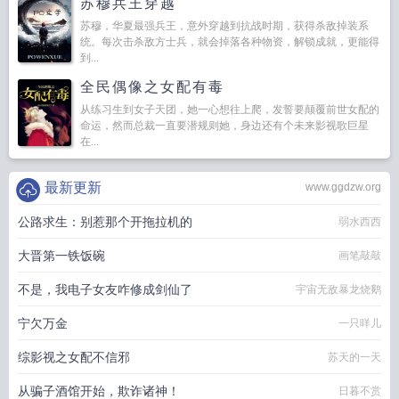
苏穆兵王穿越
苏穆，华夏最强兵王，意外穿越到抗战时期，获得杀敌掉装系
统。每次击杀敌方士兵，就会掉落各种物资，解锁成就，更能得
到...
全民偶像之女配有毒
从练习生到女子天团，她一心想往上爬，发誓要颠覆前世女配的
命运，然而总裁一直要潜规则她，身边还有个未来影视歌巨星
在...
最新更新
www.ggdzw.org
公路求生：别惹那个开拖拉机的
弱水西西
大晋第一铁饭碗
画笔敲敲
不是，我电子女友咋修成剑仙了
宇宙无敌暴龙烧鹅
宁欠万金
一只咩儿
综影视之女配不信邪
苏天的一天
从骗子酒馆开始，欺诈诸神！
日暮不赏