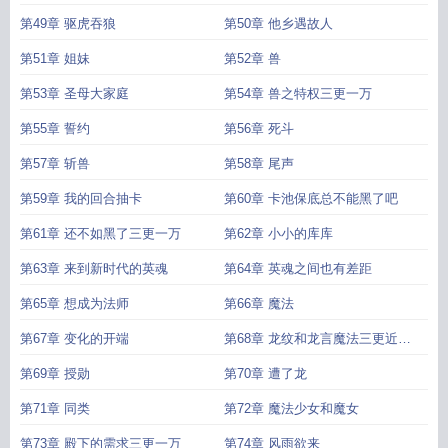
第49章 驱虎吞狼
第50章 他乡遇故人
第51章 姐妹
第52章 兽
第53章 圣母大家庭
第54章 兽之特权三更一万
第55章 誓约
第56章 死斗
第57章 斩兽
第58章 尾声
第59章 我的回合抽卡
第60章 卡池保底总不能黑了吧
第61章 还不如黑了三更一万
第62章 小小的库库
第63章 来到新时代的英魂
第64章 英魂之间也有差距
第65章 想成为法师
第66章 魔法
第67章 变化的开端
第68章 龙纹和龙言魔法三更近万
求月票
第69章 授勋
第70章 遭了龙
第71章 同类
第72章 魔法少女和魔女
第73章 殿下的需求三更一万
第74章 风雨欲来