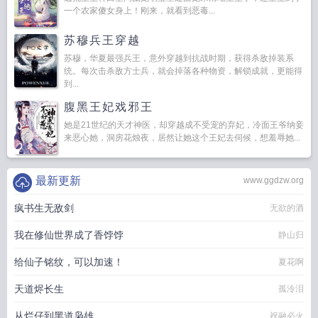
一个农家傻女身上！刚来，就看到恶毒...
苏穆兵王穿越
苏穆，华夏最强兵王，意外穿越到抗战时期，获得杀敌掉装系
统。每次击杀敌方士兵，就会掉落各种物资，解锁成就，更能得
到...
腹黑王妃戏邪王
她是21世纪的天才神医，却穿越成不受宠的弃妃，冷面王爷纳妾
来恶心她，洞房花烛夜，居然让她这个王妃去伺候，想羞辱她...
最新更新
www.ggdzw.org
疯书生无敌剑
无欲的酒
我在修仙世界成了香饽饽
静山归
给仙子铭纹，可以加速！
夏花啊
天道烬长生
孤泠泪
从烂仔到黑道枭雄
祝融必火