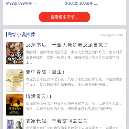
第99章 099探寻 一
第100章 100探寻 二
查看更多章节...
完结小说推荐
www.ggdzw.org
反穿书后，千金大佬娇养反派自救了
觉醒后，秦陶陶发现自己是一本穿书文男主的白月光。生前对男
主各种跪舔，爱而不得跳了楼。死后就成了推动男女主感情戏
工...
笼中青雀（重生）
青雀先是小姐的伴读丫鬟，又成了小姐的陪嫁丫鬟。小姐婚后多
年无子，她又被提拔为姑爷的妾。小姐握着她的手说...
情满雾云山
情满雾云山作者用舒展自如的开放式艺术手法，以爱情的起伏为
脉络，以艰苦创业为主线，围绕着华高灿毛妮妮的爱情故...
农家长姐：带着空间去逃荒
逃荒重生种田空间团宠萌宝基建甜宠宋清瑶重生了，还重生到了