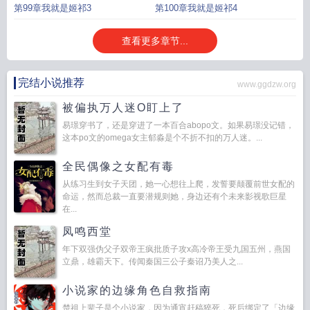
第99章我就是姬祁3
第100章我就是姬祁4
查看更多章节...
完结小说推荐
www.ggdzw.org
被偏执万人迷O盯上了
易璟穿书了，还是穿进了一本百合abopo文。如果易璟没记错，
这本po文的omega女主郁淼是个不折不扣的万人迷。...
全民偶像之女配有毒
从练习生到女子天团，她一心想往上爬，发誓要颠覆前世女配的
命运，然而总裁一直要潜规则她，身边还有个未来影视歌巨星
在...
凤鸣西堂
年下双强伪父子双帝王疯批质子攻x高冷帝王受九国五州，燕国
立鼎，雄霸天下。传闻秦国三公子秦诏乃美人之...
小说家的边缘角色自救指南
楚祖上辈子是个小说家，因为通宵赶稿猝死，死后绑定了「边缘