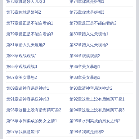
第73章真是妙人儿呀3
第74章你就是姬祁1
第75章你就是姬祁2
第76章你就是姬祁3
第77章反正是不能白看的1
第78章反正是不能白看的2
第79章反正是不能白看的3
第80章踏入先天境地1
第81章踏入先天境地2
第82章踏入先天境地3
第83章观战观战1
第84章观战观战2
第85章观战观战3
第86章美女暴怒1
第87章美女暴怒2
第88章美女暴怒3
第89章请神容易送神难1
第90章请神容易送神难2
第91章请神容易送神难3
第92章这世上没有后悔药可卖1
第93章这世上没有后悔药可卖2
第94章这世上没有后悔药可卖3
第95章水到渠成的男女之情1
第96章水到渠成的男女之情2
第97章我就是姬祁1
第98章我就是姬祁2