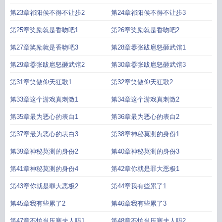
第23章祁阳侯不得不让步2
第24章祁阳侯不得不让步3
第25章奖励就是香吻吧1
第26章奖励就是香吻吧2
第27章奖励就是香吻吧3
第28章嚣张跋扈怒砸武馆1
第29章嚣张跋扈怒砸武馆2
第30章嚣张跋扈怒砸武馆3
第31章笑傲仰天狂歌1
第32章笑傲仰天狂歌2
第33章这个游戏真刺激1
第34章这个游戏真刺激2
第35章最为恶心的表白1
第36章最为恶心的表白2
第37章最为恶心的表白3
第38章神秘莫测的身份1
第39章神秘莫测的身份2
第40章神秘莫测的身份3
第41章神秘莫测的身份4
第42章你就是罪大恶极1
第43章你就是罪大恶极2
第44章我有些累了1
第45章我有些累了2
第46章我有些累了3
第47章不怕当压寨夫人吗1
第48章不怕当压寨夫人吗2