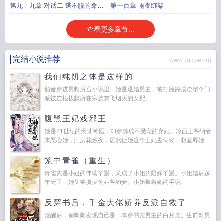
第九十九章 对话二 逃不脱的命运
第一百章 雨夜绑架
线
查看更多章节...
完结小说推荐
www.ggdzw.org
我们纯阴之体是这样的
韶音穿进男频后宫小说里。她是退婚男主，被打脸踩成渣整个门
派被连根拔起所在宗族灰飞烟灭的女配。...
腹黑王妃戏邪王
她是21世纪的天才神医，却穿越成不受宠的弃妃，冷面王爷纳妾
来恶心她，洞房花烛夜，居然让她这个王妃去伺候，想羞辱她...
笼中青雀（重生）
青雀先是小姐的伴读丫鬟，又成了小姐的陪嫁丫鬟。小姐婚后多
年无子，她又被提拔为姑爷的妾。小姐握着她的手说...
反穿书后，千金大佬娇养反派自救了
觉醒后，秦陶陶发现自己是一本穿书文男主的白月光。生前对男