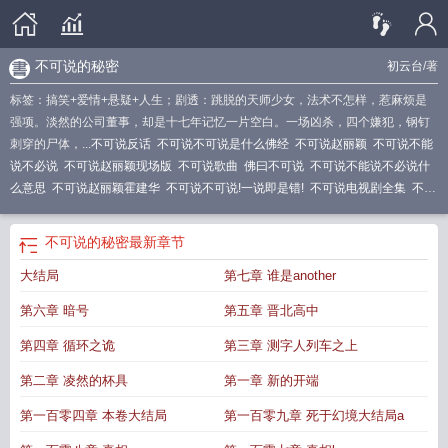
不可说的秘密
初云台
/著
标签：搞笑+爱情+悬疑+人生；剧透：跳脱的天师少女，法术不怎样，惹麻烦是
强项。淡然的公司董事，却是十七年记忆一片空白。一场凶杀，四个嫌犯，钢钉
刺穿的尸体，...
不可说反话
不可说不可说是什么佛经
不可说赵丽颖
不可说不能
说不必说
不可说赵丽颖现场版
不可说歌曲
佛曰不可说
不可说不能说不必说什
么意思
不可说赵丽颖霍建华
不可说不可说!一说即是错!
不可说电视剧全集
不可
说花千骨主题曲
不可说歌曲原唱
不可说歌词完整版
不可说是什么意思
不可说
不可说转有多大
不可说 歌词
不可说的秘密
不可说DJ
不可说花千骨
何必言
一
不可说的秘密
最新章节
说即是错
不必说
不可说气话
不可说反话不可说气话不可不说话
不可说不可说
大结局
第七章 谁是another
转
不可说不可说转是10的几次方
士之耽兮犹可说也
何处言
不可说不可说是什
么意思
不可说也的说怎么读
不可说简谱
不可说的秘密动漫免费观看
女之耽兮
第六章 暗号
第五章 晋北高中
不可说也
不可不说话
不能说
第四章 循环之诡
第三章 测字人列车之上
第二章 凌然的杯具
第一章 新的开端
第一百零四章 本卷大结局
第一百零九章 死于幻境大结局a