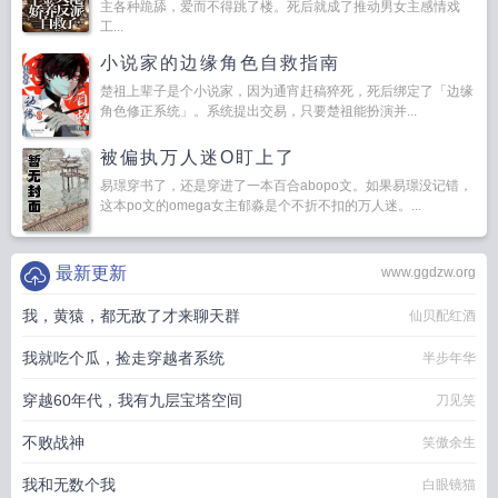
主各种跪舔，爱而不得跳了楼。死后就成了推动男女主感情戏
工...
小说家的边缘角色自救指南
楚祖上辈子是个小说家，因为通宵赶稿猝死，死后绑定了「边缘
角色修正系统」。系统提出交易，只要楚祖能扮演并...
被偏执万人迷O盯上了
易璟穿书了，还是穿进了一本百合abopo文。如果易璟没记错，
这本po文的omega女主郁淼是个不折不扣的万人迷。...
最新更新
www.ggdzw.org
我，黄猿，都无敌了才来聊天群
仙贝配红酒
我就吃个瓜，捡走穿越者系统
半步年华
穿越60年代，我有九层宝塔空间
刀见笑
不败战神
笑傲余生
我和无数个我
白眼镜猫