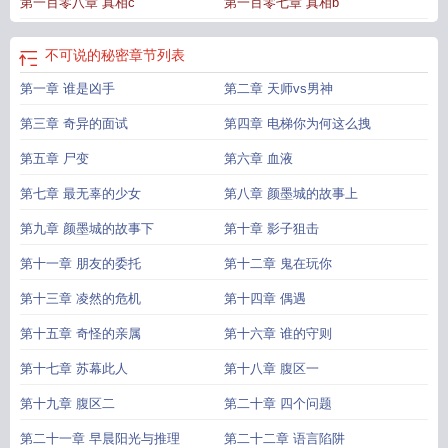
第一百零八章 真相c
第一百零七章 真相b
不可说的秘密
章节列表
第一章 谁是凶手
第二章 天师vs男神
第三章 奇异的面试
第四章 电梯你为何这么拽
第五章 尸变
第六章 血液
第七章 最无辜的少女
第八章 颜墨城的故事上
第九章 颜墨城的故事下
第十章 影子狙击
第十一章 朋友的委托
第十二章 鬼在玩你
第十三章 凌然的危机
第十四章 偶遇
第十五章 奇怪的亲属
第十六章 谁的守则
第十七章 苏幕此人
第十八章 腹区一
第十九章 腹区二
第二十章 四个问题
第二十一章 早晨阳光与推理
第二十二章 语言陷阱