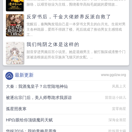
脉络，以艰苦创业为主线，围绕着华高灿毛妮妮的爱情故...
反穿书后，千金大佬娇养反派自救了
觉醒后，秦陶陶发现自己是一本穿书文男主的白月光。生前对男
主各种跪舔，爱而不得跳了楼。死后就成了推动男女主感情戏
工...
我们纯阴之体是这样的
韶音穿进男频后宫小说里。她是退婚男主，被打脸踩成渣整个门
派被连根拔起所在宗族灰飞烟灭的女配。...
最新更新
www.ggdzw.org
大秦：我酒鬼皇子？出世陆地神仙
凤凰上天
被逐出宗门后，美人师尊跪求我原谅
苗苗这小妞儿
孤星照夜寒
蜚零南星
HP白眼给你顶级魔药天赋
深海金渐层
华娱2016：我的青梅是周曳
吃饭用大碗