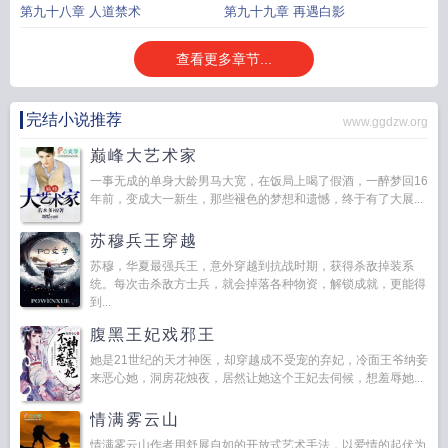
第九十八章 人道禁术
第九十九章 再遇白影
查看更多章节...
完结小说推荐
www.ggdzw.org
巅峰大艺术家
一事无成的单身大龄男马大宽，在饭局上喝了假酒，一醉梦回16
年前，变成大一新生，那些褪色的梦想和遗憾，终于有了大展...
苏穆兵王穿越
苏穆，华夏最强兵王，意外穿越到抗战时期，获得杀敌掉装系
统。每次击杀敌方士兵，就会掉落各种物资，解锁成就，更能得
到...
腹黑王妃戏邪王
她是21世纪的天才神医，却穿越成不受宠的弃妃，冷面王爷纳妾
来恶心她，洞房花烛夜，居然让她这个王妃去伺候，想羞辱她...
情满雾云山
情满雾云山作者用舒展自如的开放式艺术手法，以爱情的起伏为