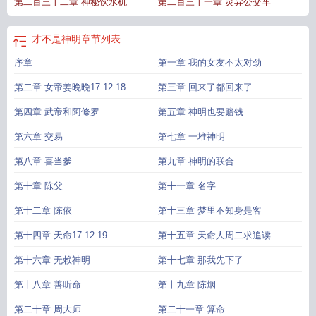
第二百三十二章 神秘饮水机
第二百三十一章 灵异公交车
趣阁免费阅读
是神不是仙下一句
你不是神明却是我的救赎
不是神是人
只是神
明不爱你
才不是神明百度百科
神明不是无所不能的吗音频
你不是神明
才不是
神明 免费阅读全文
才不是神明免费阅读
是神明不是妖精
神明是存在的只是神
才不是神明
章节列表
不爱你
不是神明是什么意思
不是神明便是野兽的上一句
才不是神明篱笆好文
序章
第一章 我的女友不太对劲
学
才不是神明TXT
才不是神明无防盗
我才不是神
第二章 女帝姜晚晚17 12 18
第三章 回来了都回来了
第四章 武帝和阿修罗
第五章 神明也要赔钱
第六章 交易
第七章 一堆神明
第八章 喜当爹
第九章 神明的联合
第十章 陈父
第十一章 名字
第十二章 陈依
第十三章 梦里不知身是客
第十四章 天命17 12 19
第十五章 天命人周二求追读
第十六章 无赖神明
第十七章 那我先下了
第十八章 善听命
第十九章 陈烟
第二十章 周大师
第二十一章 算命