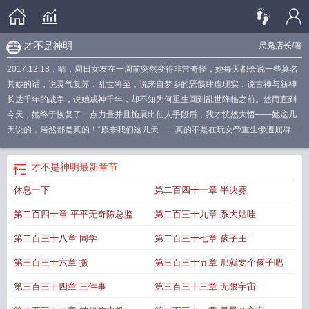
才不是神明
尺凫店长
/著
2017.12.18，晴，周日女友在一周前突然变得非常奇怪，她每天都会说一些莫名
其妙的话，说灵气复苏，乱世将至，说来自梦乡的恶骸肆虐现实，说古神与新神
长达千年的战争，说她成神千年，却不知为何重生回到乱世降临之前。然而直到
今天，她终于恢复了一点力量并且施展出仙人手段后，我才恍然大悟——她这几
天说的，居然都是真的！“原来我们这几天……真的不是在玩女帝重生惨遭屈辱的
角色扮演游戏?”“去死！”“那么说我前世也是一方大帝级强者吧?”“你个短命鬼，乱
世刚开始就死掉了啦！”可爱女友是未来神明，自己却在灵气复苏开始就挂掉这样
才不是神明
最新章节
的事，不要啊！为了这一世能好好活到大结局，陈兮决定要拿出真本事来。——
休息一下
第二百四十一章 半决赛
【灵气复苏】【日常文】【轻小说】【爽文】
才不是神明呢
不是神明
我才是神
明
不是神明便是野兽
就是野兽
不是神明 就是野兽什么意思
是神不是神の
第二百四十章 平平无奇陈总监
第二百三十九章 系大姑哇
子
才不是魔神
不是神之子
不是神明就是野兽
才不是神明篱笆
才不是神明尺凫
店长
神明不是受
不是神明胜似神明
才不是神明笔趣阁
不是神的意思
便是野
第二百三十八章 同学
第二百三十七章 孩子王
兽
他不是神明
才不是神明在线阅读
不是神明就是野兽的上一句
只是神明不爱
第三百三十六章 撅
第三百三十五章 那就要个孩子吧
你是谁说的
你又不是神明
不是神是什么
神不是神
神明不是神
神明是存在
的
才不是神明全文免费阅读
可我不是神明
不一定要是神明
是神
不是神不是
第三百三十四章 三件事
第三百三十三章 无限宇宙
仙
神明是什么意思
神明不是放弃你而是相信你
神明不是万能的
才不是神明笔