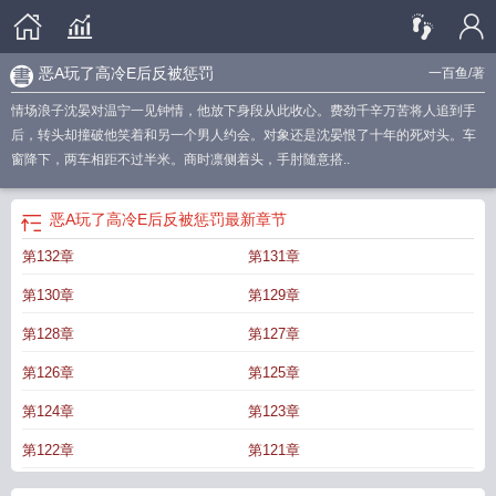
恶A玩了高冷E后反被惩罚
一百鱼
/著
情场浪子沈晏对温宁一见钟情，他放下身段从此收心。费劲千辛万苦将人追到手
后，转头却撞破他笑着和另一个男人约会。对象还是沈晏恨了十年的死对头。车
窗降下，两车相距不过半米。商时凛侧着头，手肘随意搭..
恶A玩了高冷E后反被惩罚
最新章节
第132章
第131章
第130章
第129章
第128章
第127章
第126章
第125章
第124章
第123章
第122章
第121章