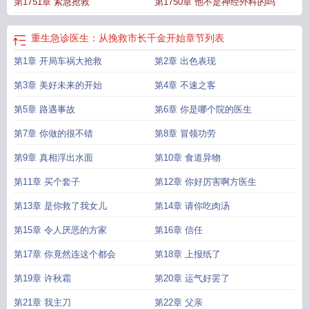
第1751章 紧急抢救
第1750章 他不是神经外科的吗
生之我是何建一
重生急诊医生笔趣阁
从急诊医生
重生急诊医生：从挽救市长千金开始
章节列表
第1章 开局车祸大抢救
第2章 出色表现
第3章 美好未来的开始
第4章 不速之客
第5章 路遇事故
第6章 你是哪个院的医生
第7章 你做的很不错
第8章 冒领功劳
第9章 真相浮出水面
第10章 食道异物
第11章 买个套子
第12章 你好厉害啊方医生
第13章 是你救了我女儿
第14章 请你吃肉汤
第15章 令人厌恶的方家
第16章 信任
第17章 你竟然连这个都会
第18章 上报纸了
第19章 许秋霜
第20章 运气好罢了
第21章 我主刀
第22章 父亲