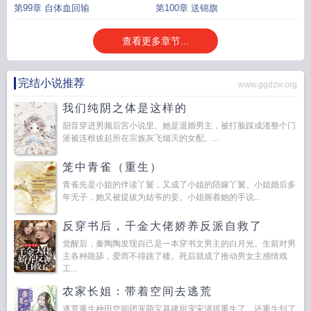
第99章 自体血回输
第100章 送锦旗
查看更多章节...
完结小说推荐
www.ggdzw.org
我们纯阴之体是这样的
韶音穿进男频后宫小说里。她是退婚男主，被打脸踩成渣整个门
派被连根拔起所在宗族灰飞烟灭的女配。...
笼中青雀（重生）
青雀先是小姐的伴读丫鬟，又成了小姐的陪嫁丫鬟。小姐婚后多
年无子，她又被提拔为姑爷的妾。小姐握着她的手说...
反穿书后，千金大佬娇养反派自救了
觉醒后，秦陶陶发现自己是一本穿书文男主的白月光。生前对男
主各种跪舔，爱而不得跳了楼。死后就成了推动男女主感情戏
工...
农家长姐：带着空间去逃荒
逃荒重生种田空间团宠萌宝基建甜宠宋清瑶重生了，还重生到了