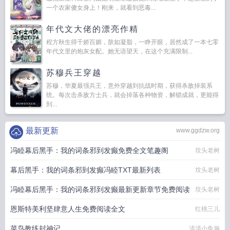
一个农家傻女身上！刚来，就看到恶毒...
年代文大佬的漂亮作精
程方秋生得千娇百媚，肤如凝脂，一睁开眼，居然成了一本七零
年代文里的炮灰女配。她无语望天，在这个充满限制...
苏穆兵王穿越
苏穆，华夏最强兵王，意外穿越到抗战时期，获得杀敌掉装系
统。每次击杀敌方士兵，就会掉落各种物资，解锁成就，更能得
到...
最新更新
www.ggdzw.org
冯睦幕后黑手：我的词条邪到发癫免费全文笔趣阁
坟头老树
幕后黑手：我的词条邪到发癫冯睦TXT最新列表
坟头老树
冯睦幕后黑手：我的词条邪到发癫最新更新章节免费阅读
坟头老树
恩斯特美利坚肆意人生免费阅读全文
红桃三儿
菜鸟教练封神记
清清小鱼瀚