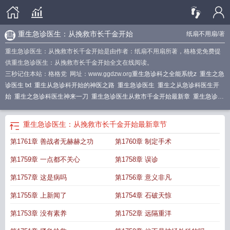
重生急诊医生：从挽救市长千金开始
纸扇不用扇
/著
重生急诊医生：从挽救市长千金开始是由作者：纸扇不用扇所著，格格党免费提
供重生急诊医生：从挽救市长千金开始全文在线阅读。
三秒记住本站：格格党 网址：www.ggdzw.org
重生急诊科之全能系统z
重生之急
诊医生 txt
重生从急诊科开始的神医之路
重生急诊医生
重生之从急诊科医生开
始
重生之急诊科医生神来一刀
重生急诊医生从救市千金开始最新章
重生急诊科
医生的
重生急诊医生从救市千金最新
重生急症医生从挽救
重生急诊医生从救市
千金开始笔趣阁全文
重生急诊室
重生之超级急诊医生
穿越或重生到急诊医
重生急诊医生：从挽救市长千金开始
最新章节
生
重生急诊医生米子轩
重生从急诊科医生开始
女主重生急诊科医生
重生到急
第1761章 善战者无赫赫之功
第1760章 制定手术
诊科医生的
重生之急诊科医生txt
重生急诊科医生之何建一
重生之急救医生
重
生急诊医生全文免费阅读
重生急诊医生从救市千金开始全文免费阅读
重生急诊
第1759章 一点都不关心
第1758章 误诊
科医生之系统
重生急诊医生从救市千金开始正版
重生急诊医生3Q中文网
重生
到急诊科的
重生急诊科医生之圣手
急诊科医生重生
穿越重生急诊科医生
重生
第1757章 这是病吗
第1756章 意义非凡
急救科医生
重生之我是急诊室大夫
重生急诊科医生
重生急诊科之我是海洋
重
第1755章 上新闻了
第1754章 石破天惊
生急诊医生女主名字叫啥
重生急诊医生阅读
重生急珍科医生
重生急诊科医生
之
重生之急诊室
主角重生急诊科医生
重生急诊医生从救市千金开始诚信莱
第1753章 没有素养
第1752章 远隔重洋
谱
重生成急诊科医生
重生之急诊科医生
重生之急诊科医生章节
重生急诊科医