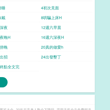
掛睡
4初次見面
你戴
8哄騙上床H
五深夜
12週六早晨
六夜晚H
16週六深夜H
一傍晚
20真的做愛h
力出招
24出發墾丁
是終點全文完
图鉴大全
20年后高考人数会下降吗
雷雨天气全文免费阅读