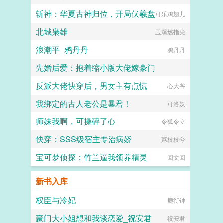
斩神：华夏古神归位，开局伏羲盘
可乐鸡翅儿
北城枭雄
玉溪燃指尖
浪潮平_鸦丹丹
鸦丹丹
先婚后爱：抱着缩小版大佬嫁豪门
反派大佬快穿后，男女主有点慌
本宫很优雅的
心大爷
我绑定的古人老公是暴君！
可洛妖
师妹我啊，可操碎了心
令狐令立
快穿：SSS级宿主专治病娇
荔枝枝兮
宝可梦侦探：竹兰逼我领养精灵
回文回
新书入库
权臣与冷妃
鹿衔钟
豪门大小姐想和我谈恋爱_祝安君
祝安君