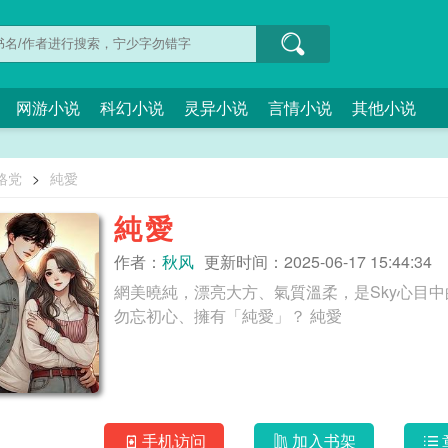
网游小说
科幻小说
灵异小说
言情小说
其他小说
格党
>
純愛
純愛
作者：
秋风
更新时间：2025-06-17 15:44:34
網美曉純，漂亮大方、氣質溫柔，是Sky心目
勿忘初心、擁有「純愛」？ 純愛
手机访问
加入书架