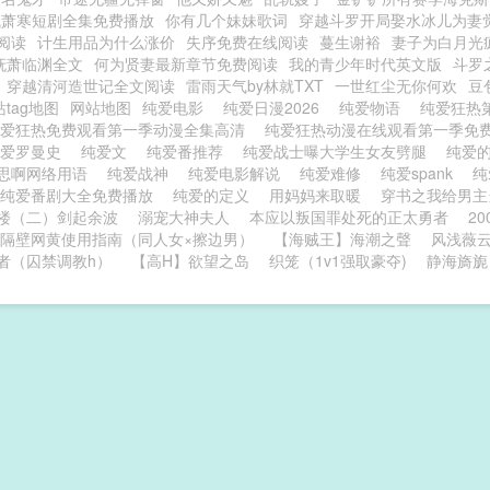
浅萧寒短剧全集免费播放
你有几个妹妹歌词
穿越斗罗开局娶水冰儿为妻
阅读
计生用品为什么涨价
失序免费在线阅读
蔓生谢裕
妻子为白月光
妩萧临渊全文
何为贤妻最新章节免费阅读
我的青少年时代英文版
斗罗
穿越清河造世记全文阅读
雷雨天气by林就TXT
一世红尘无你何欢
豆
tag地图
网站地图
纯爱电影
纯爱日漫2026
纯爱物语
纯爱狂热
纯爱狂热免费观看第一季动漫全集高清
纯爱狂热动漫在线观看第一季免
纯爱罗曼史
纯爱文
纯爱番推荐
纯爱战士曝大学生女友劈腿
纯爱
思啊网络用语
纯爱战神
纯爱电影解说
纯爱难修
纯爱spank
纯
纯爱番剧大全免费播放
纯爱的定义
用妈妈来取暖
穿书之我给男主
楼（二）剑起余波
溺宠大神夫人
本应以叛国罪处死的正太勇者
2
隔壁网黄使用指南（同人女×擦边男）
【海贼王】海潮之聲
风浅薇
者（囚禁调教h）
【高H】欲望之岛
织笼（1v1强取豪夺)
静海旖旎