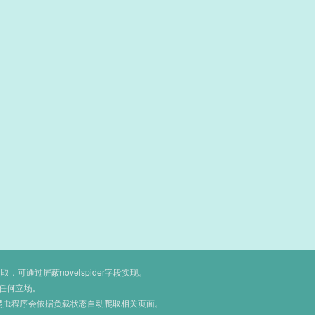
通过屏蔽novelspider字段实现。
任何立场。
爬虫程序会依据负载状态自动爬取相关页面。