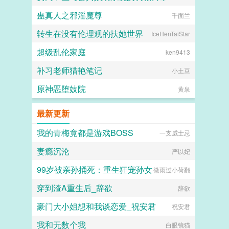
蛊真人之邪淫魔尊
喵不可言
千面兰
转生在没有伦理观的扶她世界
IceHenTaiStar
超级乱伦家庭
ken9413
补习老师猎艳笔记
小土豆
原神恶堕妓院
黄泉
最新更新
我的青梅竟都是游戏BOSS
一支威士忌
妻瘾沉沦
严以妃
99岁被亲孙捅死：重生狂宠孙女
微雨过小荷翻
穿到渣A重生后_辞欲
辞欲
豪门大小姐想和我谈恋爱_祝安君
祝安君
我和无数个我
白眼镜猫