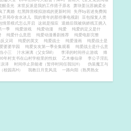
觉醒圣光
末世反派是我的工作搭子原名
萧玦姜沅苏婉柔全
疯了离婚
红黑阵营模拟游戏的更新时间
失序by若述免费阅
之开局夺舍水冰儿
我的青年的那些事电视剧
豆包报复人类
包情景模式怎么开启
这就是报应
退婚后我被病娇残王拥入
第一季
纯爱游戏
纯爱动漫
纯爱
纯爱的定义是什
费
纯爱什么意思
纯爱动漫番剧推荐
纯爱电影完整
的反义词
纯爱的英文
纯爱战士
纯爱漫画
纯爱战士是
爱婆婆学园
纯爱女友第一季全集观看
纯爱战士是什么意
当小三
汁水淋漓（父女SM）
李泽的时间停止游戏
烽
000年村支书在山村学校里的性奴
乙木修仙录
李公子淫乱
云凉泽
时间停止异能者（暂停时间任我玩H）
伪装魔王与
（校园高H）
我教日月竞风流
一路向阳（熟男熟女