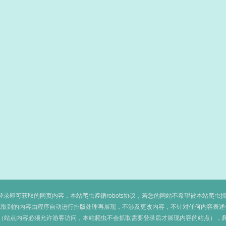
即可获取的网页内容，本站爬虫遵循robots协议，若您的网站不希望被本站爬虫抓取，可
抓取到的内容由程序自动进行排版处理再展现，不涉及更改内容，不针对任何内容表述
（站点内容必须允许游客访问，本站爬虫不会抓取需要登录后才展现内容的站点），