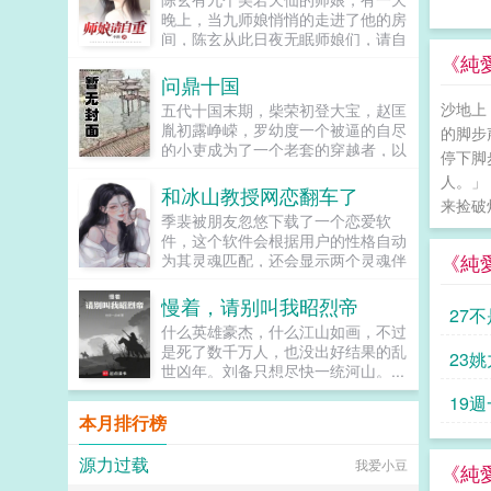
将她拥入怀宝，你生第一胎的时候我
统有赏。看着有些癫狂的父子俩，赵
晚上，当九师娘悄悄的走进了他的房
不在你身边，弥补这个遗憾唯一的办
丽儿闭上眼睛。完了，他们都疯
间，陈玄从此日夜无眠师娘们，请自
法就是再生一个1v1结局。本故事纯
了。...
重啊！...
《純
属虚构，如有雷同，纯属巧合...
问鼎十国
沙地上
五代十国末期，柴荣初登大宝，赵匡
胤初露峥嵘，罗幼度一个被逼的自尽
的脚步
的小吏成为了一个老套的穿越者，以
停下脚
脚踹高粱河车神开局，笑傲十国，经
人。」
略四方，重现汉唐风采。...
和冰山教授网恋翻车了
来捡破
季裴被朋友忽悠下载了一个恋爱软
件，这个软件会根据用户的性格自动
《純
为其灵魂匹配，还会显示两个灵魂伴
侣之间的距离。她被自动匹配给了一
个叫冬日的网友，看了对方的主页，
慢着，请别叫我昭烈帝
27
高学历高级知识分子，高贵冷艳令...
什么英雄豪杰，什么江山如画，不过
是死了数千万人，也没出好结果的乱
23
世凶年。刘备只想尽快一统河山。...
19
本月排行榜
源力过载
我爱小豆
《純