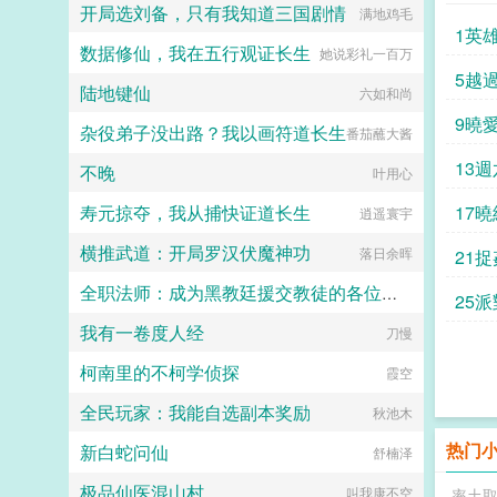
开局选刘备，只有我知道三国剧情
满地鸡毛
1英
数据修仙，我在五行观证长生
她说彩礼一百万
5越
陆地键仙
六如和尚
9曉
杂役弟子没出路？我以画符道长生
番茄蘸大酱
13
不晚
叶用心
寿元掠夺，我从捕快证道长生
17
逍遥寰宇
横推武道：开局罗汉伏魔神功
落日余晖
21
全职法师：成为黑教廷援交教徒的各位婊子
25派對
我有一卷度人经
小磊子
刀慢
m
柯南里的不柯学侦探
霞空
全民玩家：我能自选副本奖励
秋池木
热门
新白蛇问仙
舒楠泽
极品仙医混山村
叫我康不空
率土