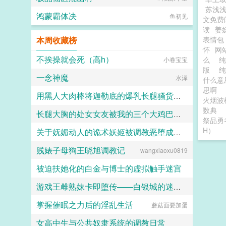
苏浅
鸿蒙霸体决
鱼初见
文免费
读
姜
本周收藏榜
表情包
怀
网站
不挨操就会死（高h）
么
小卷宝宝
版
一念神魔
水泽
什么意
思啊
用黑人大肉棒将迦勒底的爆乳长腿骚货英灵一个个的全都调教成发情媚黑母猪贱婊吧
火烟波
数典
长腿大胸的处女女友被我的三个大鸡巴室友轮番调教，狠狠灌精直到怀孕
克图格亚改二
祭品勇
H）
关于妩媚动人的诡术妖姬被调教恶堕成媚黑母猪乐芙兰的这档子事
158330
贱婊子母狗王晓旭调教记
wangxiaoxu0819
F心R
被迫扶她化的白金与博士的虚拟触手迷宫
游戏王雌熟妹卡即堕传——白银城的迷宫主?拉比丽斯篇
白虚
掌握催眠之力后的淫乱生活
蘑菇面要加蛋
丁骨
女高中生与公共奴隶系统的调教日常