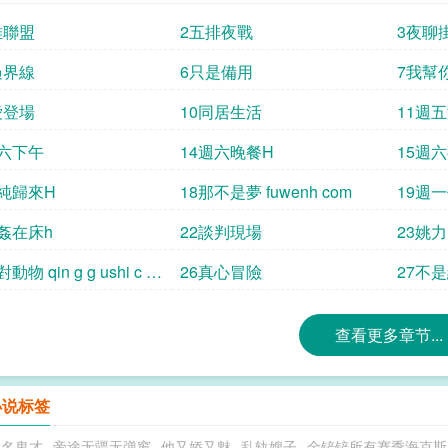
雄聯盟
2五排夜戰
3夜聊
過界線
6只是備用
7我幫
愛登場
10同居生活
11週
週六下午
14週六晚餐H
15週
曉純歸來H
18那不是夢 fuwenh com
19週
捉姦在床h
22談判現場
23姚
動物 qin g g ushi c o
26真心冒險
27不
查看更多章节...
小说标签
取名鬼才
帝途无疆无弹窗
他又娇又魅
乱轨嫂子
金铲铲所有赛季海克斯