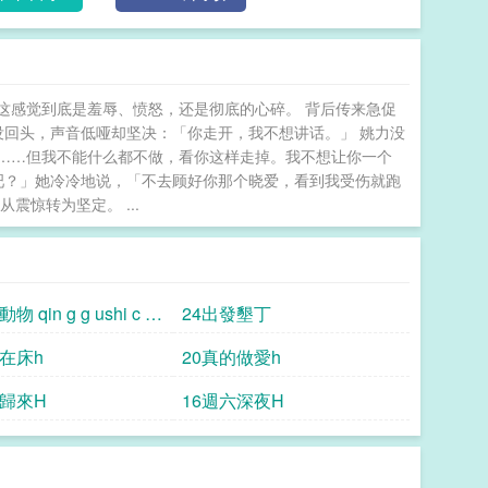
这感觉到底是羞辱、愤怒，还是彻底的心碎。 背后传来急促
没回头，声音低哑却坚决：「你走开，我不想讲话。」 姚力没
……但我不能什么都不做，看你这样走掉。我不想让你一个
吧？」她冷冷地说，「不去顾好你那个晓爱，看到我受伤就跑
惊转为坚定。 ...
 qin g g ushi c o
24出發墾丁
姦在床h
20真的做愛h
純歸來H
16週六深夜H