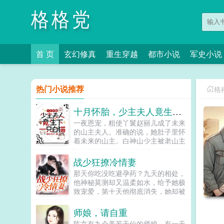
格格党
首 页
玄幻修真
重生穿越
都市小说
军史小说
热门小说推荐
格
十月怀胎，少主夫人竟生下一只白猫
一夜恩宠，粗使丫鬟赵丽儿成了未来
的山主夫人。准确的说，她肚子里怀
着未来的山主。白神山少主被老山主
下药，她好心搀扶，结果少主恩将仇
报拿她当解药。一个月后，赵丽儿被
战少狂撩冷情妻
诊出了喜脉。山主大喜过望，告诉她
那天你吃没吃避孕药？九天的相处，
生下孩子，不论男女，她都是少主夫
他神秘莫测却又温柔如水，给予她极
人。十个月后，她生下一只白猫？就
致宠爱，第十天他彻底消失，她却被
在她打算抱着小猫跑路的时候，少主
人送进精神病院，出逃之后发现已经
破门而入，直接抢走了小猫。山主看
怀上他的孩子。几年后再遇，她隐瞒
师娘，请自重
到白猫，更是涕泪聚下，他大手一
生子的事，当他知道真相后，疯一样
挥，少主夫人喜得麟儿，全山上下统
陈玄有九个美若天仙的师娘，有一天