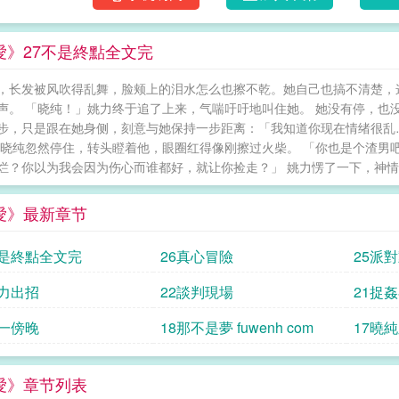
愛》27不是終點全文完
，长发被风吹得乱舞，脸颊上的泪水怎么也擦不乾。她自己也搞不清楚，
声。 「晓纯！」姚力终于追了上来，气喘吁吁地叫住她。 她没有停，也
步，只是跟在她身侧，刻意与她保持一步距离：「我知道你现在情绪很乱
 晓纯忽然停住，转头瞪着他，眼圈红得像刚擦过火柴。 「你也是个渣男
烂？你以为我会因为伤心而谁都好，就让你捡走？」 姚力愣了一下，神情从震
愛》最新章节
不是終點全文完
26真心冒險
25派對動物
m
姚力出招
22談判現場
21捉
週一傍晚
18那不是夢 fuwenh com
17曉
愛》章节列表