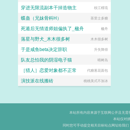
穿进无限流副本干掉造物主
枝江槿琉
蝶蛊（兄妹骨科H）
茶里士多糖
死遁后无情道师姐偏执了_楹舟
楹舟
落星与野犬_木木很多树
木木很多树
于是咸鱼beta决定辞职
升失降得
队友总怕我的阴湿电子猫
晴树岛
［猎人］恋爱对象都不正常
代糖葱花面包
演技派在线搬砖
桃桃美式不加冰
本站所有内容来源于互联网公开且无需登录
本站仅对
同时您可手动提交相关目标站点网址给我们