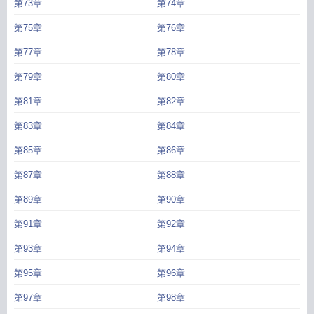
第73章
第74章
第75章
第76章
第77章
第78章
第79章
第80章
第81章
第82章
第83章
第84章
第85章
第86章
第87章
第88章
第89章
第90章
第91章
第92章
第93章
第94章
第95章
第96章
第97章
第98章