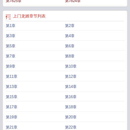
第7825章
第7824章
婿叶辰完整版
上门龙婿最新更新章节
上门龙婿叶辰最快更新叶辰萧初然最新版
本
上门龙婿叶辰萧初然免费全文阅读
上门龙婿最新更新
上门龙婿作者是谁
上
门龙婿叶辰萧初然最新章节
上门龙婿叶辰完整版免费全文
上门龙婿叶辰最新章
上门龙婿
章节列表
节免费
第1章
第2章
第3章
第4章
第5章
第6章
第7章
第8章
第9章
第10章
第11章
第12章
第13章
第14章
第15章
第16章
第17章
第18章
第19章
第20章
第21章
第22章