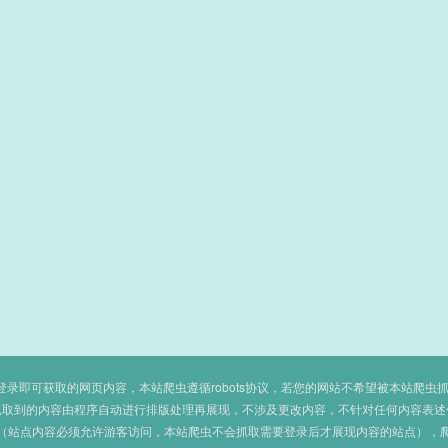
即可获取的网页内容，本站爬虫遵循robots协议，若您的网站不希望被本站爬虫抓取，可
抓取到的内容由程序自动进行排版处理再展现，不涉及更改内容，不针对任何内容表述
（站点内容必须允许游客访问，本站爬虫不会抓取需要登录后才展现内容的站点），