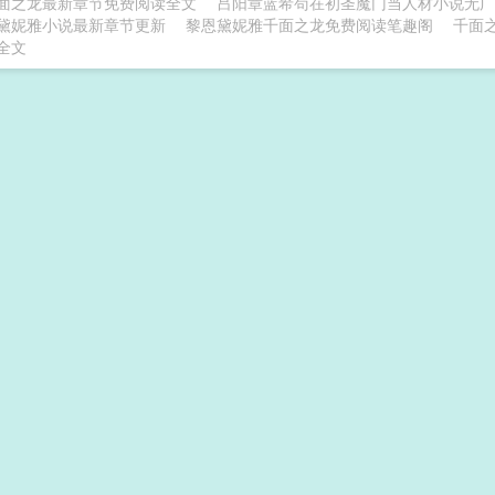
面之龙最新章节免费阅读全文
吕阳章蓝希苟在初圣魔门当人材小说无广
黛妮雅小说最新章节更新
黎恩黛妮雅千面之龙免费阅读笔趣阁
千面
全文