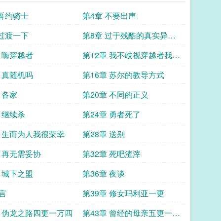
 誓约骑士
第4章 不要出声
 过渡一下
第8章 过于残酷的真实异世
界盟主加更
章 嗨穿越者
第12章 我不歧视穿越者我只
是讨厌李恩肃
章 真随机吗
第16章 苏尔的教导方式
 各家
第20章 不同的正义
 继续杀
第24章 勇者死了
章 生而为人我很荣幸
第28章 送别
章 再无需妥协
第32章 死吧渣滓
章 城下之盟
第36章 夜谈
言
第39章 修女玛利亚一更
章 伪龙之路四更一万四
第43章 曾经的母亲五更一万