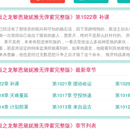
面之龙黎恩黛妮雅无弹窗完整版》第1022章 补课
已经没有了那怪异的吼叫和可怕的礁石流，四下里静悄悄的，慕涟之抬头
第一次觉得自己低估了眼前的敌人，楚星月，绝对不是那么好对付的。 
。 果不其然，本来有想进来吃饭的，一看店里坐这么多凶神恶煞的家伙，
着，那是所设定的特殊监测所能看到的，如果他愿意，他能看到其他射线
来杀楚赫，他也是经过无数思想斗争之后才领了这个命令。 狼牙特战基地
面之龙黎恩黛妮雅无弹窗完整版》最新章节
22章 补课
第1021章 搅动命运
第102
18章 灾难蔓延
第1017章 空投快递
第101
14章 计划部署
第1013章 来自远古
第101
面之龙黎恩黛妮雅无弹窗完整版》章节列表