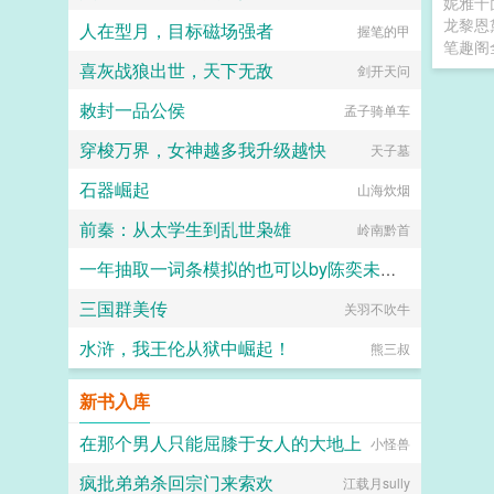
妮雅千
龙黎恩
人在型月，目标磁场强者
握笔的甲
笔趣阁
喜灰战狼出世，天下无敌
剑开天问
敕封一品公侯
孟子骑单车
穿梭万界，女神越多我升级越快
天子墓
石器崛起
山海炊烟
前秦：从太学生到乱世枭雄
岭南黔首
一年抽取一词条模拟的也可以by陈奕未删减版
三国群美传
关羽不吹牛
六大六子
水浒，我王伦从狱中崛起！
熊三叔
新书入库
在那个男人只能屈膝于女人的大地上
小怪兽
疯批弟弟杀回宗门来索欢
江载月sully