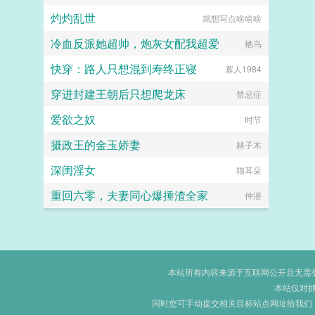
灼灼乱世
就想写点啥啥啥
冷血反派她超帅，炮灰女配我超爱
栖鸟
快穿：路人只想混到寿终正寝
寡人1984
穿进封建王朝后只想爬龙床
禁忌症
爱欲之奴
时节
摄政王的金玉娇妻
林子木
深闺淫女
猫耳朵
重回六零，夫妻同心爆捶渣全家
仲潜
本站所有内容来源于互联网公开且无需登录
本站仅对
同时您可手动提交相关目标站点网址给我们