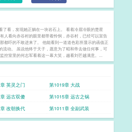
看了看，发现她正躺在一块岩石上。 看着冷眉冷眼的楚星
所有人看向赤谷村的眼里都带着怜悯，赤谷村，已经可以宣告
那都吓的不敢进来了。 他能看到一道道色彩所显示的函值正
的流动。 虽说他终于天子，愿意为了昭和帝去做任何事，可
监控室里的何志军看着这一幕大笑，越看刘芒越满意。...
0章 英灵之门
第1019章 大战
6章 远古双傻
第1015章 远古之锅
2章 改朝换代
第1011章 全副武装