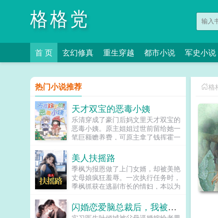
格格党
首 页
玄幻修真
重生穿越
都市小说
军史小说
热门小说推荐
格
天才双宝的恶毒小姨
乐清穿成了豪门后妈文里天才双宝的
恶毒小姨。原主姐姐过世前留给她一
笔巨额赡养费，可原主拿了钱挥霍一
空不说，还让两个孩子吃不饱穿不
暖，非打即骂，双胞胎只好自己每天
美人扶摇路
挣钱吃饭找爸爸，后来原主甚至企...
季枫为报恩做了上门女婿，却被美艳
丈母娘疯狂羞辱。一次执行任务时，
季枫抓获在逃副市长的情妇，本以为
是大功一件，没想到竟意外得知了美
艳丈母娘的秘密利用这个秘密，季枫
闪婚恋爱脑总裁后，我被宠疯了
翻身做主，开启跃升之路，青云直
实习医生叶倾城被父母逼婚嫁给老男