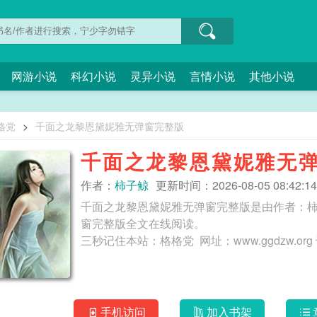
网游小说
科幻小说
灵异小说
言情小说
其他小说
格党
>
千面之龙黎恩黛妮雅无弹窗完整版
千面之龙黎恩黛妮雅无
作者：
柿子鲸
更新时间：2026-08-05 08:42:14
千面之龙黎恩黛妮雅无弹窗完整版是由作者：
窗完整版全文在线阅读。
手机访问
加入书架