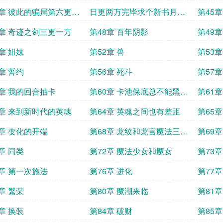
4章 彼此的骗局第六更两
日更两万完毕求个新书月票
第45
成
和订阅
7章 奇迹之剑三更一万
第48章 百年阴影
第49
章 姐妹
第52章 兽
第53
章 誓约
第56章 死斗
第57章
9章 我的回合抽卡
第60章 卡池保底总不能黑了
第61
吧
3章 来到新时代的英魂
第64章 英魂之间也有差距
第65
7章 变化的开端
第68章 龙纹和龙言魔法三更
第69章
近万求月票
章 同类
第72章 魔法少女和魔女
第73
5章 第一次施法
第76章 进化
第77
章 繁荣
第80章 魔潮来临
第81
章 换装
第84章 破财
第85