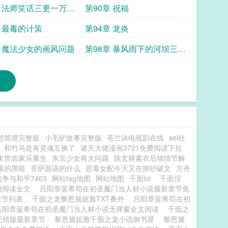
章 法师笑话三更一万求
第90章 祝福
章 最毒的计策
第94章 龙炎
章 魔法少女的画风问题
第98章 暴风雨下的河坝三更
一万一求票
想简谱完整版
小毛驴故事完整版
苍兰诀电视剧在线
sel社
和竹马是有灵魂互换了
诸天大佬漫画3721免费阅读下拉
末世农家乐重生
东京少女有大问题
陈玄林素衣后续情节解
落的黑暗
菩萨面讲的什么
恶毒女配今天又在挨吵破文
方舟
战争与和平7463
网站tag地图
网站地图
千面lol
千面淫
费阅读全文
吕阳章蓝希苟在初圣魔门当人材小说最新章节免
章节列表
千面之龙黎恩黛妮雅TXT番外
吕阳章蓝希苟在初
吕阳章蓝希苟在初圣魔门当人材小说无弹窗全文阅读
千面之
无错版最新章节
黎恩黛妮雅千面之龙小说御书屋
黎恩黛