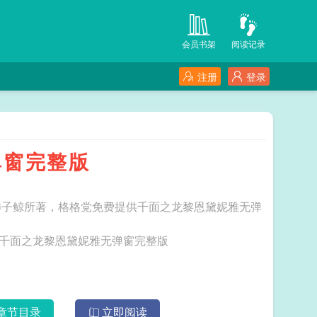
会员书架
阅读记录
注册
登录
弹窗完整版
柿子鲸所著，格格党免费提供千面之龙黎恩黛妮雅无弹
三秒记住本站：格格党 网址：www.ggdzw.org 千面之龙黎恩黛妮雅无弹窗完整版
章节目录
立即阅读