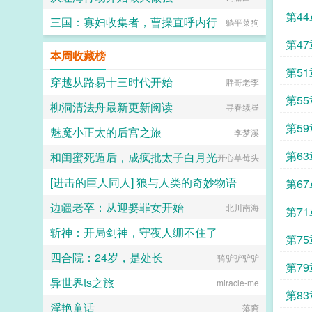
第4
三国：寡妇收集者，曹操直呼内行
躺平菜狗
万完
第4
本周收藏榜
第51
穿越从路易十三时代开始
胖哥老李
第55
柳洞清法舟最新更新阅读
寻春续昼
第5
魅魔小正太的后宫之旅
李梦溪
第6
和闺蜜死遁后，成疯批太子白月光
开心草莓头
[进击的巨人同人] 狼与人类的奇妙物语
第6
边疆老卒：从迎娶罪女开始
荷叶蒸蛋
北川南海
第71
斩神：开局剑神，守夜人绷不住了
第7
四合院：24岁，是处长
半日奔波半日闲
骑驴驴驴驴
第79
异世界ts之旅
miracle-me
第83
淫艳童话
落裔