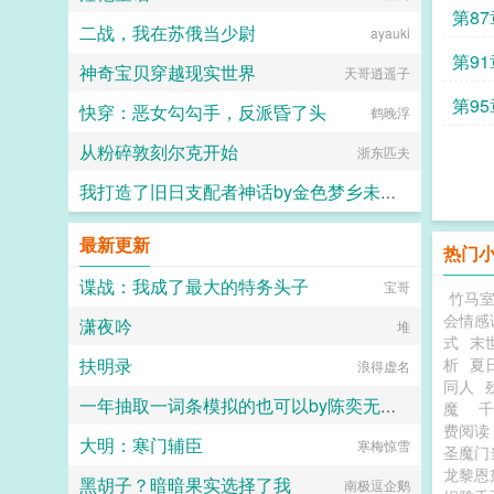
第87
二战，我在苏俄当少尉
ayauki
第91
神奇宝贝穿越现实世界
天哥逍遥子
第9
快穿：恶女勾勾手，反派昏了头
鹤晚浮
从粉碎敦刻尔克开始
浙东匹夫
我打造了旧日支配者神话by金色梦乡未删减版
金色梦乡
最新更新
热门
谍战：我成了最大的特务头子
宝哥
竹马
会情感
潇夜吟
堆
式
末
扶明录
析
夏
浪得虚名
同人
一年抽取一词条模拟的也可以by陈奕无错版全集阅读
魔
千
费阅读
大明：寒门辅臣
六大六子
寒梅惊雪
圣魔门
龙黎恩
黑胡子？暗暗果实选择了我
南极逗企鹅