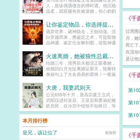
上！...
人，急诊偶遇缝合的傅时遇。他沉稳
温柔，因双腿有疾被退婚，担心奶奶
伤心，急寻一位合约妻子，叶倾城勇
《千
敢说她可以。闪婚后，看似郁郁寡欢
让你鉴定物品，你选择提取神通？
的傅先生实则是位宠妻达人。发烧摔
过周围
诡异世界，诸神隐去，王朝动荡。沈
倒时，助理傅先生，我抱吧。傅时遇
白穿越而来，携鉴定之术，可提取物
月，她
我抱。被病人骚扰时，助理傅先生，
品神通。鉴定仕女舞剑图，提取神通
做点什么吗？傅时遇黑巷伺候。被暗
死亡了
舞剑术鉴定染血佛珠，提取神通金刚
恋学长示好时，助理傅先生，你不将
在流动
拳鉴定残破将军塑像，提取神通穿杨
火速离婚，她被狼性总裁搂腰狂宠
叶小姐结婚的消息告诉他吗？傅时遇
是让他
箭染血塑像，借寿槐树，报恩狐女当
我不阻止她奔向更好的人，因为她值
结婚三年，渣男前夫都没正眼看她，
沈白携万千神通降临时，身后是数不
得。叶倾城大叔，可我喜欢得人是
他领回白月光扯离婚证那天，陆黎转
尽的诡异残骸。屈指一弹，便是白气
你。双向奔赴双向救赎的先婚后爱
《千
身就勾上了大名鼎鼎的霍铎！一夜疯
化剑，斩万丈桃林。怎么回事，你们
文。...
狂后，男人看着她低笑陆小姐，不打
怎么把我当成诡异了，我真不是诡异
算负责？陆黎转身不认人，他霍铎怎
大唐，我妻武则天
啊！...
第10
么会缺女人！本以为不会再有交集，
公元655年十月，唐高宗废王立武，
可被他彻底缠上。某天他抵她在墙陆
武昭仪进封皇后。王皇后和萧淑妃被
第10
小姐，咱俩床上挺搭的，霍太太的位
贬庶民，在冷宫中惶惶不知终日，等
子考虑一下？众人都以为霍铎玩玩而
待她们的是与人彘齐名的骨醉刑罚。
已，就连陆黎都没当真。后来热搜爆
第10
长孙无忌退居幕后，仍不死心，与关
了图，陆黎切菜划破了手，男人红着
本月排行榜
陇贵族们暗中筹谋，寻求废掉武则天
眼圈抱起她乖，以后这些我来干...
皇后之位。许敬宗李义府等拥武派官
皇兄，该让位了
南無呀
员摩拳擦掌，准备凭拥立皇后之功，
《千
入阁宰事，封侯拜相。一场突如其来