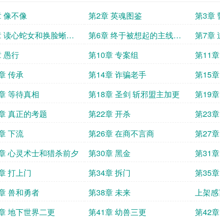
章 像不像
第2章 英魂图鉴
第3章
章 读心蛇女和换脸蜥蜴
第6章 终于被想起的主线任
第7章
虫类婚约
务
章 愚行
第10章 专案组
第11
章 传承
第14章 诈骗老手
第15
7章 等待真相
第18章 圣剑 斩邪盟主加更
第19章
1章 真正的考题
第22章 开杀
第23章
章 下流
第26章 在商不言商
第27
9章 心灵术士和猎杀前夕
第30章 黑金
第31
3章 打上门
第34章 拆门
第35
7章 兽和勇者
第38章 未来
上架感
0章 地下世界二更
第41章 幼兽三更
第42