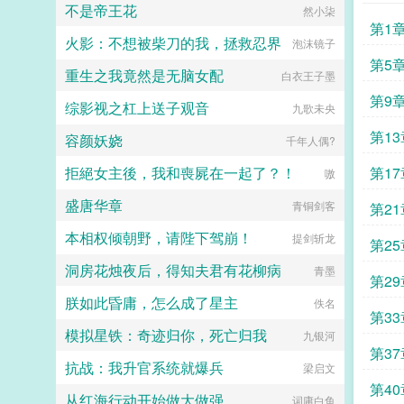
不是帝王花
然小柒
的头疾，让唐高宗李治陷入昏迷，当
第1
他重新醒来时，大唐所有人的命运，
火影：不想被柴刀的我，拯救忍界
泡沫镜子
都将发生改变。...
第5
重生之我竟然是无脑女配
白衣王子墨
的爬
第9
综影视之杠上送子观音
九歌未央
第13
容颜妖娆
千年人偶?
拒絕女主後，我和喪屍在一起了？！
第1
嗷
盛唐华章
青铜剑客
第2
本相权倾朝野，请陛下驾崩！
提剑斩龙
第25
洞房花烛夜后，得知夫君有花柳病
青墨
第2
朕如此昏庸，怎么成了星主
佚名
第3
模拟星铁：奇迹归你，死亡归我
九银河
第3
抗战：我升官系统就爆兵
梁启文
第4
从红海行动开始做大做强
词庸白鱼