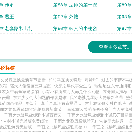
章 传承
第88章 法师的第一课
第89
月票
章 君王
第92章 外族
第93
5章 老套路和出行
第96章 蛛人的小秘密
第97
查看更多章节...
小说标签
室友灵魂互换最新章节更新
和竹马互换灵魂后
哥谭FC
过去的事情不再
课程
诸天大佬漫画更新提醒
快穿之年代享受生活
瑞达尼亚头号通缉犯
世农女带着全家逃荒的
小有小有所成万人养是什么动物
方舟同人推荐
日麦霸
东京少女们大问题的作者是谁
我的老婆是星际大佬最新章节
堕
残荷国画作品
堕落字
真千金真没有背景通天
末世农家孤女独自逃荒
面之龙黎恩黛妮雅笔趣阁最新章节
吕阳章蓝希苟在初圣魔门当人材免
千面之龙黎恩黛妮雅小说百度云
千面之龙黎恩黛妮雅小说TXT最新
当人材小说完整版免费阅读
千面之龙黎恩黛妮雅无广告免费大结局
黛妮雅免费无错版
千面之龙黎恩黛妮雅完整txt
千面之龙黎恩黛妮雅