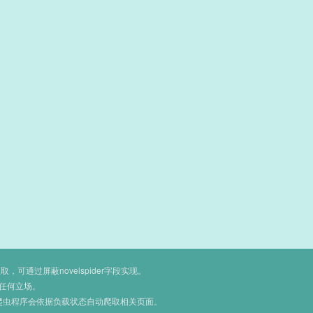
通过屏蔽novelspider字段实现。
任何立场。
爬虫程序会依据负载状态自动爬取相关页面。