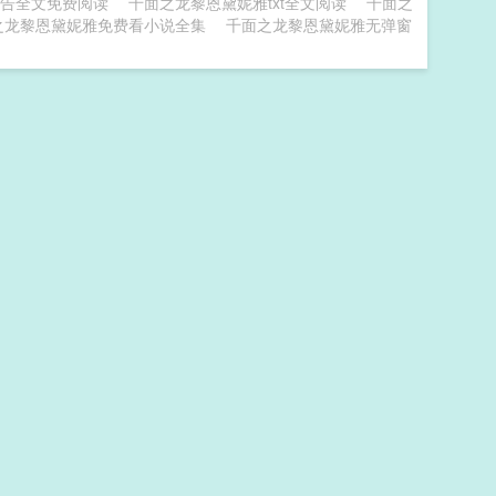
告全文免费阅读
千面之龙黎恩黛妮雅txt全文阅读
千面之
之龙黎恩黛妮雅免费看小说全集
千面之龙黎恩黛妮雅无弹窗