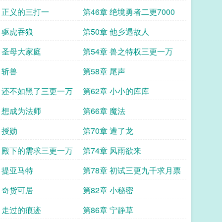
七
章 正义的三打一
第46章 绝境勇者二更7000
章 驱虎吞狼
第50章 他乡遇故人
章 圣母大家庭
第54章 兽之特权三更一万
 斩兽
第58章 尾声
章 还不如黑了三更一万
第62章 小小的库库
章 想成为法师
第66章 魔法
 授勋
第70章 遭了龙
章 殿下的需求三更一万
第74章 风雨欲来
章 提亚马特
第78章 初试三更九千求月票
章 奇货可居
第82章 小秘密
章 走过的痕迹
第86章 宁静草