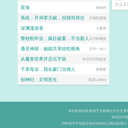
怎么又
星海
黑月何时嚎叫？
粉粉的
系统：开局零天赋，但我苟得住
不能吃甜辣
深渊漫游者
七重身
警校刚毕业，疯狂破案，不当新人
日万的键盘
通灵神探：她能共享凶犯视角
安哥一米八
从魔兽世界开启元宇宙
你可以叫我老金
子承母业，我在豪门当佣人
西椰蟹
创神纪：文明苏生
亚瑟Luckey
本站所有内容来源于互联网公开且无需登录
本站仅对
同时您可手动提交相关目标站点网址给我们