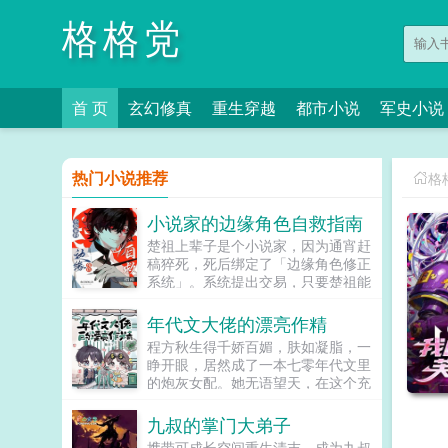
格格党
首 页
玄幻修真
重生穿越
都市小说
军史小说
热门小说推荐
格
小说家的边缘角色自救指南
楚祖上辈子是个小说家，因为通宵赶
稿猝死，死后绑定了「边缘角色修正
系统」。系统提出交易，只要楚祖能
扮演并修正那些被读者讨厌的边缘角
色，他就能重获新生。楚祖改人设是
年代文大佬的漂亮作精
吧？老擅长了！第一本读者A你可以
程方秋生得千娇百媚，肤如凝脂，一
让反派降智，但你最好不要做梦觉得
睁开眼，居然成了一本七零年代文里
读者也会降智，很难懂吗？还是读者
的炮灰女配。她无语望天，在这个充
A靠靠靠！早说是大佬的局中局中局
满限制的时代，她只想当条咸鱼，拿
啊！！祖爹！对不起！是我说话太大
着便宜老公的丰厚工资买买买，顺便
九叔的掌门大弟子
声了！！第二本读者B狗塑适可而
再好好享受宽肩窄腰，冷峻帅气...
止，就算你重复强调五百次他是可爱
携带可成长空间重生清末，成为九叔