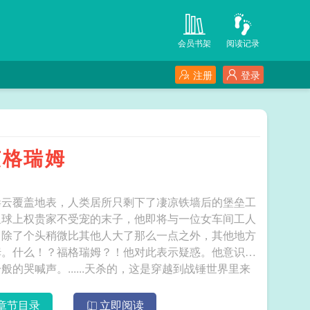
会员书架
阅读记录
注册
登录
芙格瑞姆
毒云覆盖地表，人类居所只剩下了凄凉铁墙后的堡垒工
星球上权贵家不受宠的末子，他即将与一位女车间工人
。除了个头稍微比其他人大了那么一点之外，其他地方
姆。什么！？福格瑞姆？！他对此表示疑惑。他意识到
哭喊声。......天杀的，这是穿越到战锤世界里来
得着头脑的他仍决心要拯救这一切。......遥远而
院。第三军团原体芙格瑞姆再一次摘下了她的动力甲拳
章节目录
立即阅读