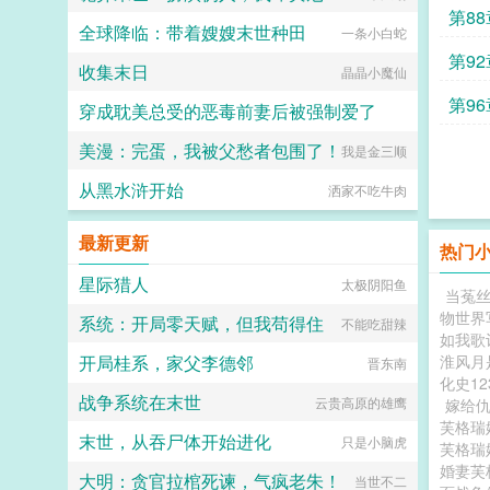
操
第8
全球降临：带着嫂嫂末世种田
一条小白蛇
第9
收集末日
晶晶小魔仙
第9
穿成耽美总受的恶毒前妻后被强制爱了
美漫：完蛋，我被父愁者包围了！
我是金三顺
一颗西柚
从黑水浒开始
洒家不吃牛肉
最新更新
热门
星际猎人
太极阴阳鱼
当菟丝
物世界
系统：开局零天赋，但我苟得住
不能吃甜辣
如我歌
开局桂系，家父李德邻
淮风月
晋东南
化史12
战争系统在末世
云贵高原的雄鹰
嫁给仇
芙格瑞
末世，从吞尸体开始进化
只是小脑虎
芙格瑞
婚妻芙
大明：贪官拉棺死谏，气疯老朱！
当世不二