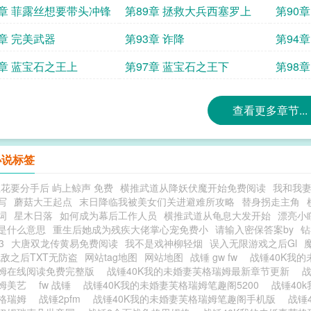
8章 菲露丝想要带头冲锋
第89章 拯救大兵西塞罗上
第90
2章 完美武器
第93章 诈降
第94
6章 蓝宝石之王上
第97章 蓝宝石之王下
第98
查看更多章节...
小说标签
花要分手后 屿上鲸声 免费
横推武道从降妖伏魔开始免费阅读
我和我
写
蘑菇大王起点
末日降临我被美女们关进避难所攻略
替身拐走主角
词
星木日落
如何成为幕后工作人员
横推武道从龟息大发开始
漂亮小
是什么意思
重生后她成为残疾大佬掌心宠免费小
请输入密保答案by
钻
3
大唐双龙传黄易免费阅读
我不是戏神柳轻烟
误入无限游戏之后Gl
敌之后TXT无防盗
网站tag地图
网站地图
战锤 gw fw
战锤40K我
姆在线阅读免费完整版
战锤40K我的未婚妻芙格瑞姆最新章节更新
战
姆美艺
fw 战锤
战锤40K我的未婚妻芙格瑞姆笔趣阁5200
战锤40
格瑞姆
战锤2pfm
战锤40K我的未婚妻芙格瑞姆笔趣阁手机版
战锤