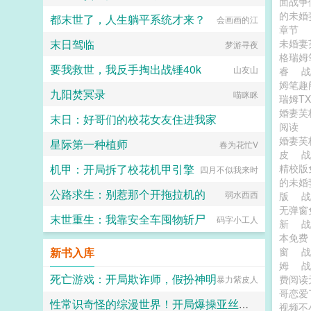
面战争
的未婚
都末世了，人生躺平系统才来？
会画画的江
章节
末日驾临
未婚妻
梦游寻夜
格瑞姆
要我救世，我反手掏出战锤40k
山友山
睿
战
姆笔趣
九阳焚冥录
喵眯眯
瑞姆T
婚妻芙
末日：好哥们的校花女友住进我家
阅读
婚妻芙
星际第一种植师
芊芊细雨柠檬花开
春为花忙V
皮
机甲：开局拆了校花机甲引擎
精校
四月不似我来时
的未婚
公路求生：别惹那个开拖拉机的
弱水西西
版
战
无弹
末世重生：我靠安全车囤物斩尸
码字小工人
新
本免
新书入库
窗
战
姆
死亡游戏：开局欺诈师，假扮神明
费阅读
暴力紫皮人
哥恋爱
性常识奇怪的综漫世界！开局爆操亚丝娜！
视频不