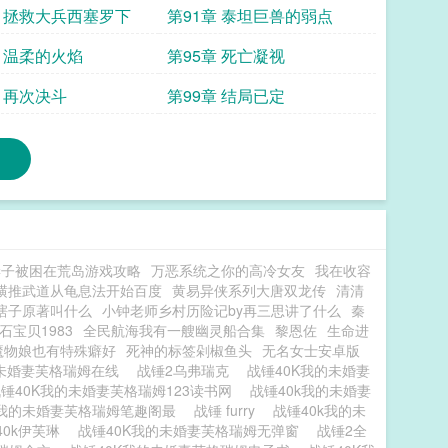
章 拯救大兵西塞罗下
第91章 泰坦巨兽的弱点
章 温柔的火焰
第95章 死亡凝视
章 再次决斗
第99章 结局已定
妻子被困在荒岛游戏攻略
万恶系统之你的高冷女友
我在收容
横推武道从龟息法开始百度
黄易异侠系列大唐双龙传
清清
瞎子原著叫什么
小钟老师乡村历险记by再三思讲了什么
秦
石宝贝1983
全民航海我有一艘幽灵船合集
黎恩佐
生命进
魔物娘也有特殊癖好
死神的标签剁椒鱼头
无名女士安卓版
的未婚妻芙格瑞姆在线
战锤2乌弗瑞克
战锤40K我的未婚妻
锤40K我的未婚妻芙格瑞姆123读书网
战锤40k我的未婚妻
k我的未婚妻芙格瑞姆笔趣阁最
战锤 furry
战锤40k我的未
40k伊芙琳
战锤40K我的未婚妻芙格瑞姆无弹窗
战锤2全