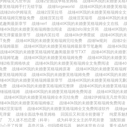
伊姆瑞克凡世帝国
战锤2全面战争格里姆格
战锤40K我的未婚妻芙
妻芙格瑞姆手打无错字版
战锤forgeworld
战锤40K我的未婚妻芙格
战锤2sfo伊姆瑞克
战锤2涅芙拉塔
战锤40K我的未婚妻芙格瑞姆全
芙格瑞姆完整版免费
战锤涅芙拉塔
战锤涅芙瑞塔
战锤40K我的
笔趣阁最新章节
战锤nerf
战锤40K我的未婚妻芙格瑞姆全文在线
锤40k我的未婚妻芙格瑞姆微信阅读
战锤2sfo湖女开局
战锤40K我
阁无弹窗最新章节
战锤内芙拉塔
战锤40k伊弗蕾妮
战锤40K我的
XT免费
战锤40K我的未婚妻芙格瑞姆完结免费
战锤fw规则
战锤2
格瑞姆最新
战锤40K我的未婚妻芙格瑞姆最新章节笔趣阁
战锤40k
战锤40K我的未婚妻芙格瑞姆笔趣阁最新章节TXT
战锤40K我的未婚
格瑞姆笔趣
战锤40K我的未婚妻芙格瑞姆免费
战锤40K我的未婚妻
战锤2格里姆格铁皮
战锤40k我的未婚妻芙格瑞姆全文免费阅读
战锤4
版免费
战锤40K我的未婚妻芙格瑞姆原著
战锤40K我的未婚妻芙格瑞姆
妻芙格瑞姆阅读
战锤40k我的未婚妻芙格瑞姆免费
战锤40K我的未
锤40K我的未婚妻芙格瑞姆最新章节
战锤40K我的未婚妻芙格瑞姆无
窗免费
战锤40k我的未婚妻芙格瑞姆完整牌
战锤40K我的未婚妻芙格
战锤福格瑞姆
战锤40K我的未婚妻芙格瑞姆免费阅读
战锤40K我的
费
战锤40K我的未婚妻芙格瑞姆全本完结免费
战锤2伊姆瑞克凡世帝
锤40k我的未婚妻芙格瑞姆修正
战锤40k我的未婚妻芙格瑞姆免费阅
战锤2涅芙瑞塔
战锤40K我的未婚妻芙格瑞姆全文免费阅读软件
战锤ge
无弹窗
战锤全面战争格里姆格
回国后又和清冷前妻睡了
纯爱系魅
了
万人迷不想恋爱（科举）
成为科举文女主的早死前妻
顶配联姻
小心开了投屏
高危片场，但吗喽模拟器
她的末世有点绿
重生成A