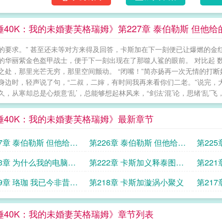
套，炫耀般地向军团战士们展示着她左手上的人马座
度的三十年时光，也许算不上
锤40K：我的未婚妻芙格瑞姆》第227章 泰伯勒斯 但他
的要求。” 甚至还未等对方来得及回答，卡斯加在下一刻便已让爆燃的金
的华丽紫金色盔甲战士，便于下一刻出现在了那噬人鲨的眼前。 对比起 
之处，那里光芒无穷，那里空间颤动。 “闭嘴！”简亦扬再一次无情的打
身边时，轻声说了句，“二叔，二婶，有时间我再来看你们二老。”说完，
久，从寒却总是心烦意‘乱’，总能够想起林风来，“剑法‘混’论，思绪‘乱’飞
锤40K：我的未婚妻芙格瑞姆》最新章节
27章 泰伯勒斯 但他给的
第226章 泰伯勒斯 但他给的
第22
太多了上
真的太多了上
的侮辱
23章 为什么我的电脑上
第222章 卡斯加义释泰图斯
第22
了
巴达布全体受招安
19章 珞珈 我已今非昔比
第218章 卡斯加漩涡小聚义
第21
昨天缺的2K
锤40K：我的未婚妻芙格瑞姆》章节列表