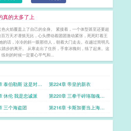
金戒指：“......三十年。我和卡斯加在切莫斯上共
长......” 战锤40K：我的未婚妻芙格瑞姆
给的真的太多了上
红色火焰覆盖上了自己的全身。 紧接着，一个体型甚至还要超
数百万天才谨慎无比，心头攒动着团团激动紧张，死死盯着王
断她的话，冷冷的斜一眼那些人，朝着大门走去。在越过简明凡
大踏步的离开。 从寒走出了住所，手拿冰魄剑，练了起来。这
，练剑的时候一定要心平气和...
5章 泰伯勒斯 这是对我
第224章 帝皇的新衣
1章 休伦 我是忠诚派
第220章 三拳干碎珞珈魂长
官我是国教人
7章 三个海盗团
第216章 卡斯加要当上海贼
王