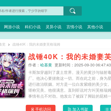
网游小说
科幻小说
灵异小说
言情小说
其他小说
格党
>
战锤40K：我的未婚妻芙格瑞姆
战锤40K：我的未婚妻
作者：
哈基黄
更新时间：2025-09-30 06:47:43
卡斯加穿越到了废土世界。漫天的黄沙与辐射
厂。他决心要拯救这一切。而在此之前，身为
进行政治联姻。对方是一位白发紫瞳的美少女
堪称完美。他很满意。直到听说对方叫芙格瑞
事情有点不对劲。他发出了被踩了脚趾的屁精一般的
了！还是个色孽风气如洪水猛兽的战锤世界！但还摸
黑暗的第30个千年，帝皇之傲旗舰。凤凰大剧
手机访问
加入书架