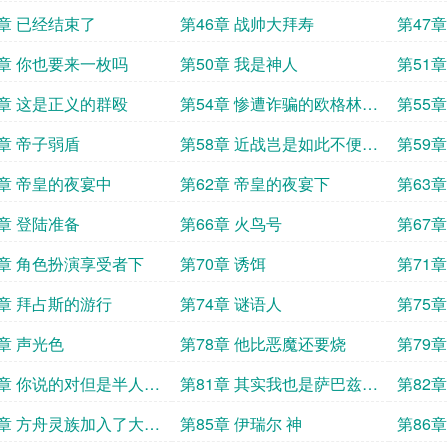
始中
始下
5章 已经结束了
第46章 战帅大拜寿
第47
9章 你也要来一枚吗
第50章 我是神人
第51
3章 这是正义的群殴
第54章 惨遭诈骗的欧格林蛮
第55
人
7章 帝子弱盾
第58章 近战岂是如此不便之
第59
物
接受考
1章 帝皇的夜宴中
第62章 帝皇的夜宴下
第63
5章 登陆准备
第66章 火鸟号
第67
9章 角色扮演享受者下
第70章 诱饵
第71
3章 拜占斯的游行
第74章 谜语人
第75章
7章 声光色
第78章 他比恶魔还要烧
第79章
0章 你说的对但是半人马
第81章 其实我也是萨巴兹乌
第82章
指
斯
4章 方舟灵族加入了大混
第85章 伊瑞尔 神
第86