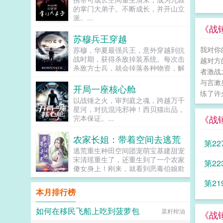
狗狗，但我只看到了一只舔狗，还是
的掌门大弟子。不断成长，并开山立
不会汪汪叫的那种。还是读者B起猛
派。...
了，看到无敌阳光开朗大狗狗了，哪
《战
里能领养，阿祖！我也要养阿祖！！
苏穆兵王穿越
第三本读者C作者生活这么不如意，
我对你
苏穆，华夏最强兵王，意外穿越到抗
一定要搞这么五毒俱全的角色？写不
战时期，获得杀敌掉装系统。每次击
出来东西找个班上吧。还是读者
越对方
杀敌方士兵，就会掉落各种物资，解
CMD，祖神，我可真该死啊！第四
者激战
锁成就，更能得到系统丰厚的奖励。
本第五本第六本楚祖怎么样，虽然演
与言漱
系统提示恭喜宿主击杀敌方士...
的一般，但我改得还行吧？系统你知
开局一座核心舱
练了许
道什么叫边缘角色吗？人气大爆角色
以战锤之火，审判庭之魂，跨越万千
算什么边缘角色啊！！！TIPS12100
星河，对抗混沌邪神！西贝猫出品，
存稿箱吐章节，偶尔抽空改错字2警
《战
完本保证。...
惕祖哥感情牌，他是个狠人3wb短不
拉揪，随机掉落祖哥CG4论坛都会标
农家长姐：带着空间去逃荒
注发言时间，精确到秒，有用5是想
第2
简单尝试各种题材的产物，专栏预收
逃荒重生种田空间团宠萌宝基建甜宠
有各个题材，收收菜呗w...
宋清瑶重生了，还重生到了一个农家
真的
第2
傻女身上！刚来，就看到恶毒伯娘欺
负临产的母亲！可恶，不能忍，拼
出现
第2
了。刚解决了，就遇...
本月排行榜
补上
如何在移民飞船上吃到菠萝包
菜籽榨油
《战