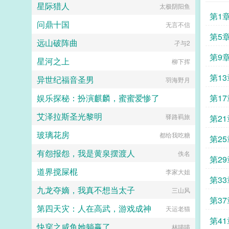
星际猎人
太极阴阳鱼
第1
问鼎十国
无言不信
第5
远山破阵曲
孑与2
第9
星河之上
柳下挥
第1
异世纪福音圣男
羽海野月
娱乐探秘：扮演麒麟，蜜蜜爱惨了
第1
艾泽拉斯圣光黎明
每天五块钱饭钱
驿路羁旅
第2
玻璃花房
都给我吃糖
第2
有怨报怨，我是黄泉摆渡人
佚名
欢笑
第2
道界搅屎棍
李家大姐
第3
九龙夺嫡，我真不想当太子
三山风
各种
第3
第四天灾：人在高武，游戏成神
天运老猫
第4
快穿之咸鱼她躺赢了
林喵喵