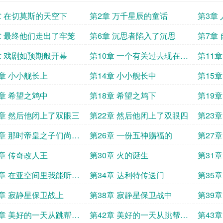
章 在切莫斯的天空下
第2章 万千星辰的童话
第3章
章 最终他们走出了牢笼
第6章 沉思者陷入了沉思
第7章
章 戏剧如预期般开幕
第10章 一个有关过去现在与
第11
未来的故事
3章 小小舰长上
第14章 小小舰长中
第15
7章 希望之鸩中
第18章 希望之鸩下
第19
1章 然后他闭上了双眼三
第22章 然后他闭上了双眼四
第23
加更一
5章 那时帝皇之子们尚在
第26章 一份五神赐福的
第27
9章 传奇改人王
第30章 火的诞生
第31
3章 在亚空间里我能听到
第34章 达利特传送门
第35
叫声
7章 寂静星保卫战上
第38章 寂静星保卫战中
第39
1章 美好的一天从跳帮开
第42章 美好的一天从跳帮开
第43