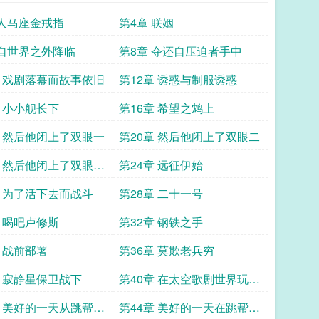
 人马座金戒指
第4章 联姻
 自世界之外降临
第8章 夺还自压迫者手中
章 戏剧落幕而故事依旧
第12章 诱惑与制服诱惑
章 小小舰长下
第16章 希望之鸩上
章 然后他闭上了双眼一
第20章 然后他闭上了双眼二
章 然后他闭上了双眼终
第24章 远征伊始
章3K
章 为了活下去而战斗
第28章 二十一号
章 喝吧卢修斯
第32章 钢铁之手
章 战前部署
第36章 莫欺老兵穷
章 寂静星保卫战下
第40章 在太空歌剧世界玩真
现代战争是否搞错了什么
章 美好的一天从跳帮开
第44章 美好的一天在跳帮完