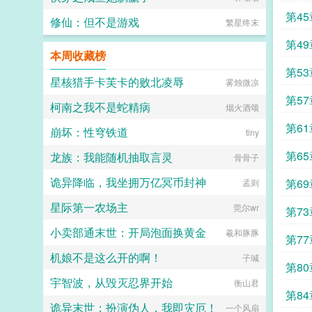
始上
第4
修仙：但不是游戏
繁星终末
第4
本周收藏榜
第5
星核猎手卡芙卡的败北凌辱
雾烛微凉
第5
柯南之我不是蛇精病
烟火酒颂
第6
崩坏：性穹铁道
tiny
第6
龙族：我能随机抽取言灵
骨骨子
诡异降临，我坐拥万亿冥币封神
第6
孟则
星际第一农场主
莞尔wr
第7
小卖部通末世：开局泡面换黄金
羲和豚豚
第7
机娘不是这么开的啊！
子瑊
第8
宇智波，从毁灭忍界开始
衡山君
金戒
第8
诡异末世：扮演伪人，我即灾厄！
一个风扇