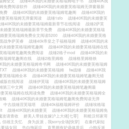
格瑞姆全文
战锤40K我的未婚妻芙格瑞姆电子书
战锤40K我
瑞姆免费阅读软件
战锤40K我的未婚妻芙格瑞姆无弹窗最新
文免费
战锤40K我的未婚妻芙格瑞姆笔趣阁
战锤40K我的
未婚妻芙格瑞姆无弹窗阅读
战锤1sfo
战锤40K我的未婚妻芙
战锤40K我的未婚妻芙格瑞姆最新章节在线阅读
战锤2萨芙
的未婚妻芙格瑞姆最新章节免费
战锤40K我的未婚妻芙格瑞
未婚妻芙格瑞姆免费全文阅读5200
战锤40K我的未婚妻芙格
全面战争萨芙睿
战锤40k帝皇之子福格瑞姆
战锤40K我的未
我的未婚妻芙格瑞姆笔趣阁
战锤40K我的未婚妻芙格瑞姆在线
妻芙格瑞姆笔趣阁免费阅读
战锤2格子mod
战锤40K我的未
芙格瑞姆笔趣阁在线
战锤2格里姆格
战锤格里姆格铁
0K我的未婚妻芙格瑞姆奇书网
战锤40K我的未婚妻芙格瑞姆
TXT
战锤40K我的未婚妻芙格瑞姆
fw战锤
战锤40K我
婚妻芙格瑞姆全本
战锤40K我的未婚妻芙格瑞姆笔趣阁无错
删减版在线阅读
战锤伊芙瑞
战锤40K我的未婚妻芙格瑞姆
瑞姆第三中文网
战锤40K我的未婚妻芙格瑞姆笔趣阁最
未婚妻芙格瑞姆在线阅读免费
战锤40K我的未婚妻芙格瑞姆全
国攻略
战锤40K我的未婚妻芙格瑞姆笔趣阁免费阅读无弹
读
中古战锤涅芙瑞塔
战锤40k福格瑞姆评价
战锤埃格瑞
lt
战锤40K我的未婚妻芙
战锤40K我的未婚妻芙格瑞姆免
魔攻请查收
娇美人带娃改嫁沪上大佬[七零]
和糙汉邻家哥
，但雄主失忆
身为反派，我sorry全场[快穿]
在秦代刷短
也要搞女同
告白拖延症
直男拥有炉鼎体质后
小狗反派