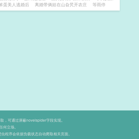
笨蛋美人逃婚后
离婚带俩娃在山旮旯开农庄
等雨停
通过屏蔽novelspider字段实现。
任何立场。
爬虫程序会依据负载状态自动爬取相关页面。