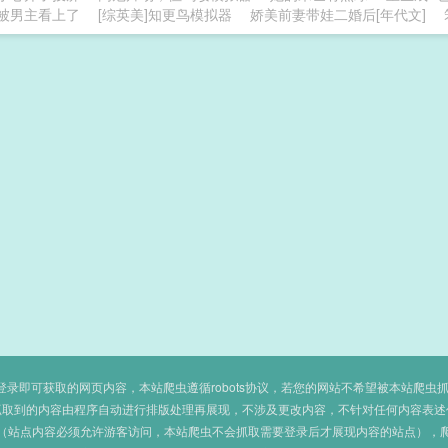
被男主看上了
[综英美]知更鸟模拟器
娇美前妻带娃二婚后[年代文]
即可获取的网页内容，本站爬虫遵循robots协议，若您的网站不希望被本站爬虫抓取，可
抓取到的内容由程序自动进行排版处理再展现，不涉及更改内容，不针对任何内容表述
（站点内容必须允许游客访问，本站爬虫不会抓取需要登录后才展现内容的站点），