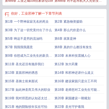
第489章 工业之城039百家讲坛039
第488章 对不起吊机大人完全没有
业邪神了解一下笔趣阁
工业邪神了解一下免费阅读
你好工业邪神了解一下百
度
工业vc
工业can
工业feel
工业邪神了解一下147
工业是什么
工业邪神全文
让您使出全力
免费阅读在哪看
工业企业是做什么的
工业邪神了解一下饭之勇者成名录
工业
你好，工业邪神了解一下
章节列表
2uu
ダイキ工业
工业上山
工业之神是谁
工业是干什么工作的
工业know-
第1章 一个野神寂寂无名的死去
第2章 紧急物资援助
how
工业 ui
工业怎样
工业sis
工业弑神
工业是什么意思啊
第3章 为了这一切究竟付出了什么
第4章 那么代价是什么
第5章 哟这不是穷的流油吗
第6章 就算是神
第7章 我我我我愿意
第8章 真的什么都没有发生
第9章 你想成为工业先生的新员工
第10章 未来科技震撼人心
吗
第11章 圣光还没有抛弃我们
第12章 加大药量
第13章 直面邪神的诱惑
第14章 和邪神还讲什么道义
第15章 圣骑士前来面试
第16章 建设家园只是分工不同
第17章 如此神圣而又伟大的职业
第18章 老师您对工业先生可能有
些误解
第19章 我对邪恶的认知还太过浅
第20章 家园建设一期规划
薄
第21章 祂的阴险狡诈实在可怕
第22章 圣光守护着我