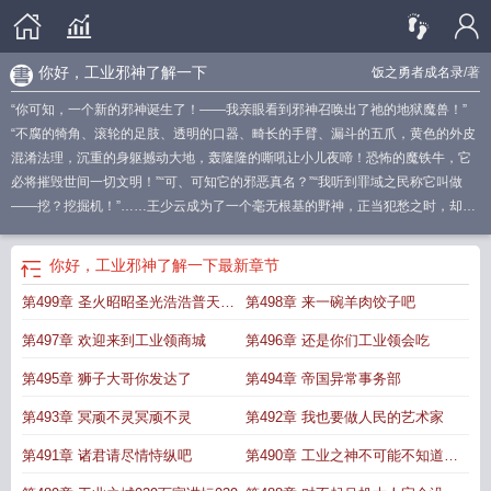
你好，工业邪神了解一下
饭之勇者成名录
/著
“你可知，一个新的邪神诞生了！——我亲眼看到邪神召唤出了祂的地狱魔兽！”
“不腐的犄角、滚轮的足肢、透明的口器、畸长的手臂、漏斗的五爪，黄色的外皮
混淆法理，沉重的身躯撼动大地，轰隆隆的嘶吼让小儿夜啼！恐怖的魔铁牛，它
必将摧毁世间一切文明！”“可、可知它的邪恶真名？”“我听到罪域之民称它叫做
——挖？挖掘机！”……王少云成为了一个毫无根基的野神，正当犯愁之时，却意
外联系上了已经踏入星辰大海的未来人类文明：“领导，系外探测器捕捉到一个奇
异雕像，疑似发现了外星文明！”“歪？外星人？什么外星人，我不是外星人……老
你好，工业邪神了解一下
最新章节
乡！咱们是老乡呀！”*本书又名《身为邪神的祂不可能如此正直》、《邪神超正
第499章 圣火昭昭圣光浩浩普天之
第498章 来一碗羊肉饺子吧
义》、《这个邪神正的发邪》。
工业干嘛的
工业邪神了解一下 TXT
你好工业邪
神了解一下无错
工业是干什么
工业部
工业这个词是什么意思
工业邪神了解一
下皆为圣耀
第497章 欢迎来到工业领商城
第496章 还是你们工业领会吃
下
工业国百度百科
工业是啥意思
工业js
工业之神
工业邪神了解一下在线阅
读
工业vi
你好工业邪神了解一下免费
工业干啥的
何谓工业
工业line
工业
第495章 狮子大哥你发达了
第494章 帝国异常事务部
hi
オリエント工业
工业 a
工业bu
你好工业邪神了解一下
工业是啥
工业到底
第493章 冥顽不灵冥顽不灵
第492章 我也要做人民的艺术家
是什么
工业 百度百科
工业起什么作用
工业邪神了解一下笔趣阁
工业邪神了解
一下饭之勇者成名
你好工业邪神了解一下无防盗
工业是干什么的
工业意思
工
第491章 诸君请尽情恃纵吧
第490章 工业之神不可能不知道力
业邪神了解一下92
工业是什么意思?
工业邪神了解一下无错版
无防盗
你好工
学第二定律