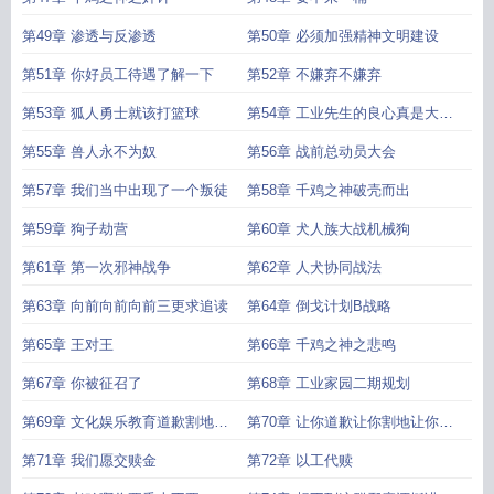
第49章 渗透与反渗透
第50章 必须加强精神文明建设
第51章 你好员工待遇了解一下
第52章 不嫌弃不嫌弃
第53章 狐人勇士就该打篮球
第54章 工业先生的良心真是大大
滴坏了
第55章 兽人永不为奴
第56章 战前总动员大会
第57章 我们当中出现了一个叛徒
第58章 千鸡之神破壳而出
第59章 狗子劫营
第60章 犬人族大战机械狗
第61章 第一次邪神战争
第62章 人犬协同战法
第63章 向前向前向前三更求追读
第64章 倒戈计划B战略
第65章 王对王
第66章 千鸡之神之悲鸣
第67章 你被征召了
第68章 工业家园二期规划
第69章 文化娱乐教育道歉割地赔
第70章 让你道歉让你割地让你赔
款
款
第71章 我们愿交赎金
第72章 以工代赎