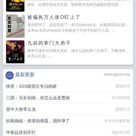
脉络，以艰苦创业为主线，围绕着华高灿毛妮妮的爱情故...
被偏执万人迷O盯上了
易璟穿书了，还是穿进了一本百合abopo文。如果易璟没记错，
这本po文的omega女主郁淼是个不折不扣的万人迷。...
九叔的掌门大弟子
携带可成长空间重生清末，成为九叔的掌门大弟子。不断成长，
并开山立派。...
最新更新
www.ggdzw.org
快穿：SSS级宿主专治病娇
荔枝枝兮
三国：兄长别闹，你怎么会是曹操
吃书的老猫
晋中大将李云龙
踏雨行川
轻熟御姐：师弟别捣蛋，我怀孕了
今天开始暴富辣
半夜起床别开灯
倾盆等大雨