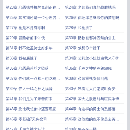
第23章 邪恶钻井机的毒刺正在洞
第24章 老师我们真能战胜祂吗
穿大地
第25章 其实我还是一位心理咨询
第26章 你还愿意继续你的梦想吗
师
第27章 祂是不是有毒啊
第28章 和祂拼了
第29章 冒险者前来讨伐
第30章 拯救被邪神囚禁的公主
第31章 我不做圣骑士好多年
第32章 梦想你个锤子
第33章 我被腐蚀了
第34章 艾莉丝小姐就由我来守护
第35章 邪恶莉莉丝之堕落
第36章 千鸡之神的鸡觎觊觎
第37章 你们就一点都不想吃鸡蛋
第38章 必须重视安保问题
吗
第39章 伟大千鸡之神之福音
第40章 没看过大门怎能叫保安
第41章 我们是为了亲善而来
第42章 萤火之股岂能与巨尻争锋
第43章 您比我想象中还要邪恶
第44章 有这样的勇士何愁部落不
兴
第45章 零基础7天狗变乖
第46章 这他娘的也不像是去英勇
就义啊
第47章 千鸡之神之奸计
第48章 要不来一桶