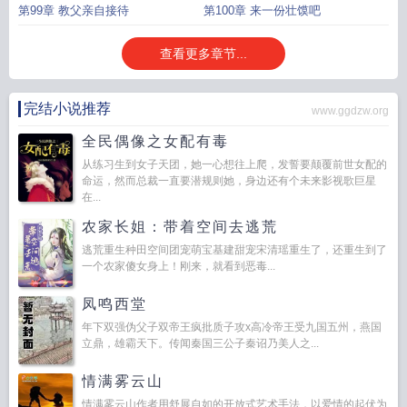
第99章 教父亲自接待
第100章 来一份壮馍吧
查看更多章节...
完结小说推荐
www.ggdzw.org
全民偶像之女配有毒
从练习生到女子天团，她一心想往上爬，发誓要颠覆前世女配的
命运，然而总裁一直要潜规则她，身边还有个未来影视歌巨星
在...
农家长姐：带着空间去逃荒
逃荒重生种田空间团宠萌宝基建甜宠宋清瑶重生了，还重生到了
一个农家傻女身上！刚来，就看到恶毒...
凤鸣西堂
年下双强伪父子双帝王疯批质子攻x高冷帝王受九国五州，燕国
立鼎，雄霸天下。传闻秦国三公子秦诏乃美人之...
情满雾云山
情满雾云山作者用舒展自如的开放式艺术手法，以爱情的起伏为