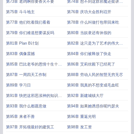
第73章 老鸡啊你要香火不要
第74章 想不到这群邪魔还挺讲礼
数
第75章 斗斗地主
第76章 庆功大会胜利召开
第77章 他们吃着我们看着
第78章 什么叫做打包带回来吃
第79章 你们难道想要谋反吗
第80章 当奴隶还有休假的
第81章 Plan B计划
第82章 这只是为了艺术的伟大献
身
第83章 偶像震撼
第84章 你们被释放了快走
第85章 巴比老爷的恩情十生十世
第86章 艾莉丝殿下已经死了
都还不尽
第87章 一周四天工作制
第88章 劳动人民的智慧无穷无尽
第89章 学习日
第90章 我真的不想变成毛血旺
第91章 快把这邪恶渎神的知识拿
第92章 新建城镇大厅
走
第93章 我什么都愿意做
第94章 如果她诱惑你呢约瑟夫
第95章 来者不善
第96章 重返光明
第97章 开拓领最好的建筑工
第98章 发工资