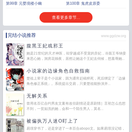
鬼
第99章 元婴境楼小幽
第100章 鬼虎皮原委
查看更多章节...
完结小说推荐
www.ggdzw.org
腹黑王妃戏邪王
她是21世纪的天才神医，却穿越成不受宠的弃妃，冷面王爷纳妾
来恶心她，洞房花烛夜，居然让她这个王妃去伺候，想羞辱她...
小说家的边缘角色自救指南
楚祖上辈子是个小说家，因为通宵赶稿猝死，死后绑定了「边缘
角色修正系统」。系统提出交易，只要楚祖能扮演并...
无解关系
曾用名百亿合约男友文案有改但剧情还是原剧情］言初怎么也想
不到，一贫如洗的她，会和一个陌生男人，莫名...
被偏执万人迷O盯上了
易璟穿书了，还是穿进了一本百合abopo文。如果易璟没记错，