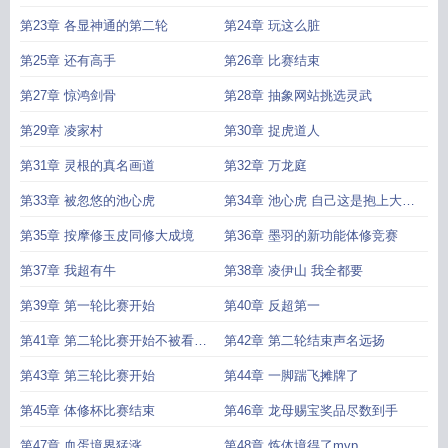
第23章 各显神通的第二轮
第24章 玩这么脏
第25章 还有高手
第26章 比赛结束
第27章 惊鸿剑骨
第28章 抽象网站挑选灵武
第29章 凌家村
第30章 捉虎道人
第31章 灵根的真名画道
第32章 万龙庭
第33章 被忽悠的池心虎
第34章 池心虎 自己这是抱上大腿
了
第35章 按摩修玉皮同修大成境
第36章 墨羽的新功能体修竞赛
第37章 我超有牛
第38章 凌伊山 我全都要
第39章 第一轮比赛开始
第40章 反超第一
第41章 第二轮比赛开始不被看好
第42章 第二轮结束声名远扬
的凌伊山
第43章 第三轮比赛开始
第44章 一脚踹飞摊牌了
第45章 体修杯比赛结束
第46章 龙母赐宝奖品尽数到手
第47章 血蛋境界猛涨
第48章 炼体境得了mvp