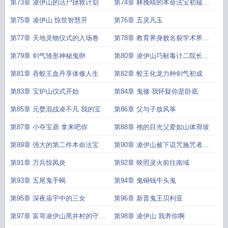
成的凌伊山
第73章 凌伊山的活尸拯救计划
第74章 林挽晴的本命法宝初窥剑
气
第75章 凌伊山 惊世智慧开
第76章 五灵凡玉
第77章 天地灵物仪式的入场卷
第78章 教育界身败名裂学术界晚
不保
第79章 剑气雏形神秘鬼卵
第80章 凌伊山巧献毒计二院长欣
喜赐宝
第81章 吞蛟王血丹享体修人生
第82章 蛟王化龙力种剑气初成
第83章 宝炉山仪式开始
第84章 鬼修 我怀疑你是卧底
第85章 元婴混战凌不凡 我的宝
第86章 父与子放风筝
第87章 小夺宝鼎 拿来吧你
第88章 祂的目光父爱如山体滑坡
第89章 强大的第二件本命法宝
第90章 凌伊山被下诅咒施咒者命
悬一线
第91章 万兵惊凤炎
第92章 映照灵火前往南域
第93章 五尾鬼手蝎
第94章 鬼铜钱牛头鬼
第95章 深夜庙宇中的三女
第96章 新晋鬼王贝利亚
第97章 富哥凌伊山黑井村的守村
第98章 凌伊山 我养你啊