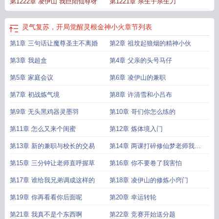
第1222章 凌伊山 我巨阳仙尊呀
第1221章 杀生子杀生刀
灵气复苏，开局觉醒灵根金神小火
章节列表
第1章 三句话让魔尊圣主不离婚
第2章 祖坟起狼烟的精神小伙
第3章 我超盒
第4章 父亲的头号马仔
第5章 家庭会议
第6章 凌伊山的兼职
第7章 初战炼气境
第8章 许清雪和小吕布
第9章 无头黑鸡器灵墨羽
第10章 哥们你怎么练的
第11章 怎么又来个闺蜜
第12章 炼体境入门
第13章 新的兼职与校长的交易
第14章 两课打碎修仙梦老师我是
文化生
第15章 三分钟让老师直呼握草
第16章 你不要卷了我害怕
第17章 谁给我兄弟调成这样的
第18章 凌伊山的修炼小窍门
第19章 你再看看你后面呢
第20章 幸运转轮
第21章 我真不是个东西啊
第22章 竞赛开始送分题