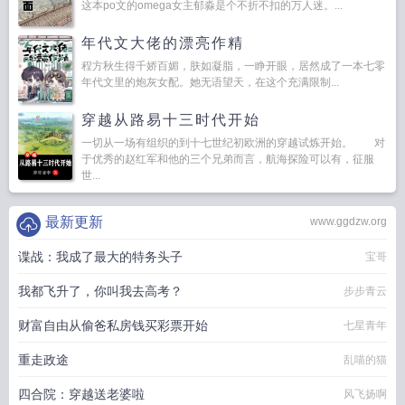
这本po文的omega女主郁淼是个不折不扣的万人迷。...
年代文大佬的漂亮作精
程方秋生得千娇百媚，肤如凝脂，一睁开眼，居然成了一本七零
年代文里的炮灰女配。她无语望天，在这个充满限制...
穿越从路易十三时代开始
一切从一场有组织的到十七世纪初欧洲的穿越试炼开始。 对
于优秀的赵红军和他的三个兄弟而言，航海探险可以有，征服
世...
最新更新
www.ggdzw.org
谍战：我成了最大的特务头子
宝哥
我都飞升了，你叫我去高考？
步步青云
财富自由从偷爸私房钱买彩票开始
七星青年
重走政途
乱喵的猫
四合院：穿越送老婆啦
风飞扬啊