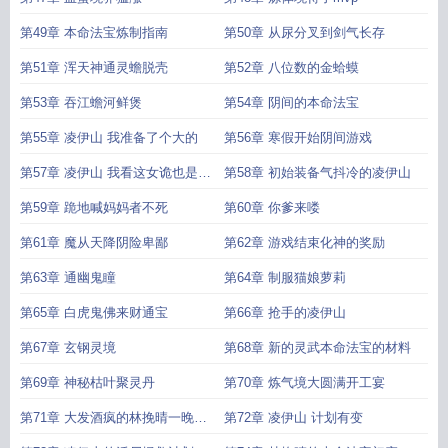
第49章 本命法宝炼制指南
第50章 从尿分叉到剑气长存
第51章 浑天神通灵蟾脱壳
第52章 八位数的金蛤蟆
第53章 吞江蟾河鲜煲
第54章 阴间的本命法宝
第55章 凌伊山 我准备了个大的
第56章 寒假开始阴间游戏
第57章 凌伊山 我看这女诡也是风
第58章 初始装备气抖冷的凌伊山
韵犹存
第59章 跪地喊妈妈者不死
第60章 你爹来喽
第61章 魔从天降阴险卑鄙
第62章 游戏结束化神的奖励
第63章 通幽鬼瞳
第64章 制服猫娘萝莉
第65章 白虎鬼佛来财通宝
第66章 抢手的凌伊山
第67章 玄钢灵境
第68章 新的灵武本命法宝的材料
第69章 神秘枯叶聚灵丹
第70章 炼气境大圆满开工宴
第71章 大发酒疯的林挽晴一晚速
第72章 凌伊山 计划有变