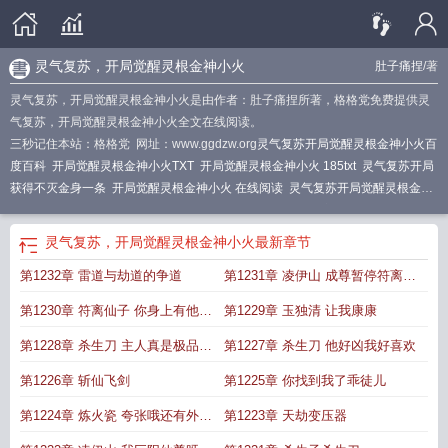
灵气复苏，开局觉醒灵根金神小火
肚子痛捏
/著
灵气复苏，开局觉醒灵根金神小火是由作者：肚子痛捏所著，格格党免费提供灵
气复苏，开局觉醒灵根金神小火全文在线阅读。
三秒记住本站：格格党 网址：www.ggdzw.org
灵气复苏开局觉醒灵根金神小火百
度百科
开局觉醒灵根金神小火TXT
开局觉醒灵根金神小火 185txt
灵气复苏开局
获得不灭金身一条
开局觉醒灵根金神小火 在线阅读
灵气复苏开局觉醒灵根金神
小火肚子疼
灵气复苏开局金钟罩
开局觉醒灵根金神小火女主
开局觉醒灵根金神
小火@番茄[赞同
开局觉醒灵根金神小火
灵气复苏开局觉醒金色武魂免费
灵气
灵气复苏，开局觉醒灵根金神小火
最新章节
复苏开局觉醒三个异能飞卢
开局觉醒灵根金神小火在线看
灵气复苏开局获得不
第1232章 雷道与劫道的争道
第1231章 凌伊山 成尊暂停符离仙
灭金身笔趣阁
灵气复苏之开局签到金龙血脉
子我去接
第1230章 符离仙子 你身上有他的
第1229章 玉独清 让我康康
香水味
第1228章 杀生刀 主人真是极品刀
第1227章 杀生刀 他好凶我好喜欢
架子
第1226章 斩仙飞剑
第1225章 你找到我了乖徒儿
第1224章 炼火瓷 夸张哦还有外卖
第1223章 天劫变压器
上门的